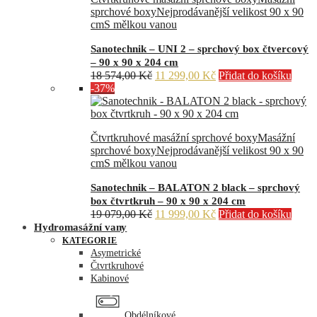
sprchové boxy
Nejprodávanější velikost 90 x 90
cm
S mělkou vanou
Sanotechnik – UNI 2 – sprchový box čtvercový
– 90 x 90 x 204 cm
Původní
Aktuální
18 574,00
Kč
11 299,00
Kč
Přidat do košíku
cena
cena
-37%
byla:
je:
18
11
574,00 Kč.
299,00 Kč.
Čtvrtkruhové masážní sprchové boxy
Masážní
sprchové boxy
Nejprodávanější velikost 90 x 90
cm
S mělkou vanou
Sanotechnik – BALATON 2 black – sprchový
box čtvrtkruh – 90 x 90 x 204 cm
Původní
Aktuální
19 079,00
Kč
11 999,00
Kč
Přidat do košíku
cena
cena
Hydromasážní vany
byla:
je:
KATEGORIE
19
11
Asymetrické
079,00 Kč.
999,00 Kč.
Čtvrtkruhové
Kabinové
Obdélníkové