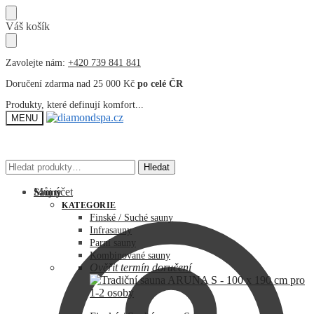
Přeskočit
Přeskočit
Váš košík
na
na
navigaci
obsah
Zavolejte nám:
+420 739 841 841
Doručení zdarma nad 25 000 Kč
po celé ČR
Produkty, které definují komfort...
MENU
Hledat:
Hledat:
Hledat
Hledat
Můj účet
Sauny
KATEGORIE
Finské / Suché sauny
Infrasauny
Parní sauny
Kombinované sauny
Ověřit termín doručení