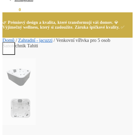
0,00
Kč
0
🌿
Prémiový design a kvalita, které transformují váš domov.
💎
Výjimečný wellness, který si zasloužíte. Záruka špičkové kvality.
✅
Domů
/
Zahradní - jacuzzi
/
Venkovní vířivka pro 5 osob
Sanotechnik Tahiti