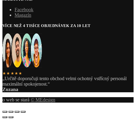
Facebook
Magazín
VÍCE NEŽ 4 TISÍCE OBJEDNÁVEK ZA 10 LET
★★★★★
„Určitě doporučuji tento obchod velmi ochotný vstřícný personál
maximální spokojenost.“
Zuzana
o web se stará
© MEdesign