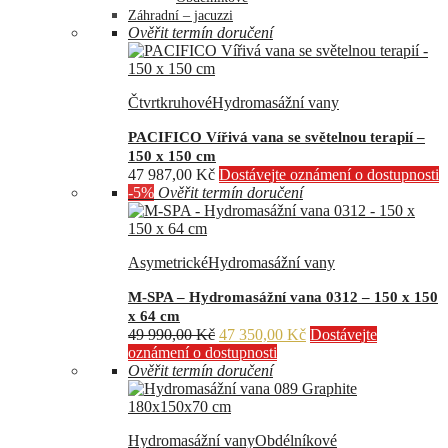
Záhradní – jacuzzi
Ověřit termín doručení
Čtvrtkruhové
Hydromasážní vany
PACIFICO Vířivá vana se světelnou terapií –
150 x 150 cm
47 987,00
Kč
Dostávejte oznámení o dostupnosti
-5%
Ověřit termín doručení
Asymetrické
Hydromasážní vany
M-SPA – Hydromasážní vana 0312 – 150 x 150
x 64 cm
Původní
Aktuální
49 990,00
Kč
47 350,00
Kč
Dostávejte
cena
cena
oznámení o dostupnosti
byla:
je:
Ověřit termín doručení
49
47
990,00 Kč.
350,00 Kč.
Hydromasážní vany
Obdélníkové