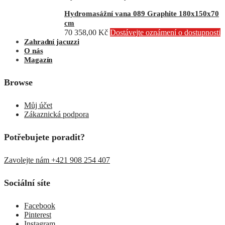
Hydromasážní vana 089 Graphite 180x150x70
cm
70 358,00
Kč
Dostávejte oznámení o dostupnosti
Zahradní jacuzzi
O nás
Magazín
Browse
Můj účet
Zákaznická podpora
Potřebujete poradit?
Zavolejte nám +421 908 254 407
Sociální síte
Facebook
Pinterest
Instagram