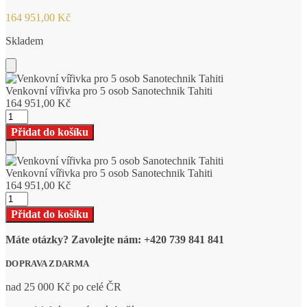
164 951,00
Kč
Skladem
Add
to
Venkovní vířivka pro 5 osob Sanotechnik Tahiti
Cart
164 951,00
Kč
Venkovní
vířivka
Přidat do košíku
pro
5
Add
osob
to
Venkovní vířivka pro 5 osob Sanotechnik Tahiti
Sanotechnik
Cart
164 951,00
Kč
Tahiti
Venkovní
množství
vířivka
Přidat do košíku
pro
5
Máte otázky? Zavolejte nám: +420 739 841 841
osob
Sanotechnik
DOPRAVA ZDARMA
Tahiti
množství
nad 25 000 Kč po celé ČR