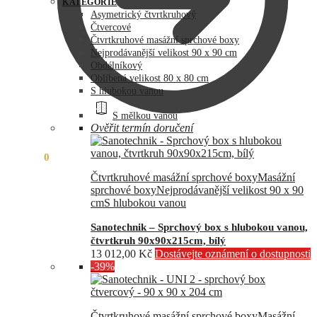
byla:
je:
KATEGORIE
73
60
Asymetrický čtvrtkruhový
990,00 Kč.
890,00 Kč.
Čtvercové
Čtvrtkruhové masážní sprchové boxy
Nejprodávanější velikost 90 x 90 cm
Obdélníkový
Oblíbená velikost 80 x 80 cm
S hlubokou vanou
S mělkou vanou
Ověřit termín doručení
0,00
Kč
0
Čtvrtkruhové masážní sprchové boxy
Masážní
sprchové boxy
Nejprodávanější velikost 90 x 90
cm
S hlubokou vanou
Sanotechnik – Sprchový box s hlubokou vanou,
čtvrtkruh 90x90x215cm, bílý
13 012,00
Kč
Dostávejte oznámení o dostupnosti
-39%
Čtvrtkruhové masážní sprchové boxy
Masážní