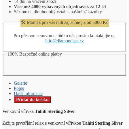
14 dní na vrácení zboží
Více než 4000 vybavených objednávek za 12 let
Sázíme na dlouhodobý vztah s našimi zákazníky
🛠️ Montáž pro vás radi zajistíme již od 5000 Kč
Pro přesnou cenovou nabídku nás prosím kontaktujte na
info@diamondspa.cz
100% Bezpečné online platby
Galerie
Popis
Další informace
Přidat do košíku
Venkovní vířivka
Tahiti Sterling Silver
Zažijte prvotřídní relax s venkovní vířivkou
Tahiti Sterling Silver