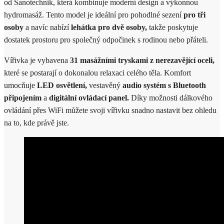
od Sanotechnik, která kombinuje moderní design a výkonnou
hydromasáž. Tento model je ideální pro pohodlné sezení
pro tři
osoby
a navíc nabízí
lehátka pro dvě osoby,
takže poskytuje
dostatek prostoru pro společný odpočinek s rodinou nebo přáteli.
Vířivka je vybavena
31 masážními tryskami z nerezavějící oceli,
které se postarají o dokonalou relaxaci celého těla. Komfort
umocňuje
LED osvětlení,
vestavěný
audio systém s Bluetooth
připojením
a
digitální ovládací panel.
Díky možnosti dálkového
ovládání přes WiFi můžete svoji vířivku snadno nastavit bez ohledu
na to, kde právě jste.