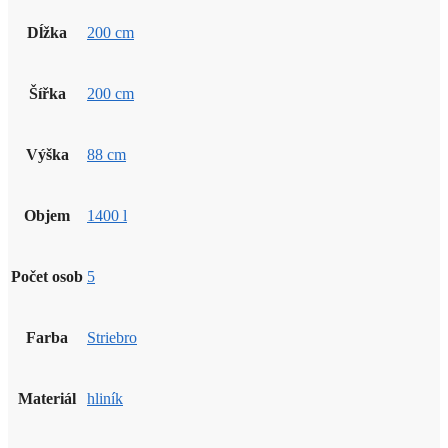
Dĺžka
200 cm
Šířka
200 cm
Výška
88 cm
Objem
1400 l
Počet osob
5
Farba
Striebro
Materiál
hliník