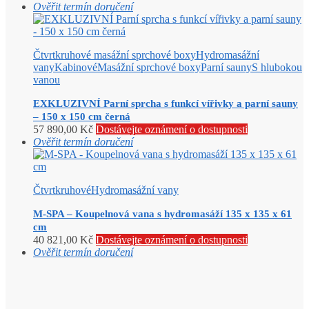
Ověřit termín doručení
Čtvrtkruhové masážní sprchové boxy
Hydromasážní
vany
Kabinové
Masážní sprchové boxy
Parní sauny
S hlubokou
vanou
EXKLUZIVNÍ Parní sprcha s funkcí vířivky a parní sauny
– 150 x 150 cm černá
57 890,00
Kč
Dostávejte oznámení o dostupnosti
Ověřit termín doručení
Čtvrtkruhové
Hydromasážní vany
M-SPA – Koupelnová vana s hydromasáží 135 x 135 x 61
cm
40 821,00
Kč
Dostávejte oznámení o dostupnosti
Ověřit termín doručení