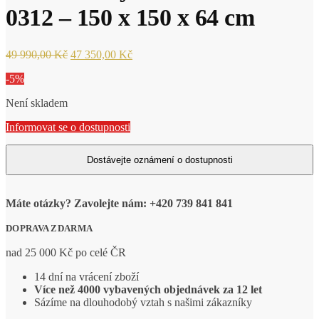
0312 – 150 x 150 x 64 cm
Původní
Aktuální
49 990,00
Kč
47 350,00
Kč
cena
cena
-5%
byla:
je:
49
47
Není skladem
990,00 Kč.
350,00 Kč.
Informovat se o dostupnosti
Máte otázky? Zavolejte nám: +420 739 841 841
DOPRAVA ZDARMA
nad 25 000 Kč po celé ČR
14 dní na vrácení zboží
Více než 4000 vybavených objednávek za 12 let
Sázíme na dlouhodobý vztah s našimi zákazníky