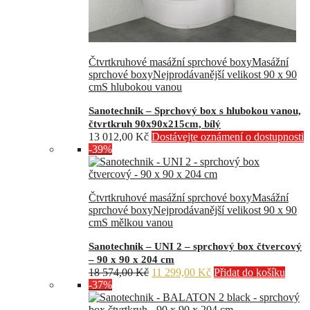
Čtvrtkruhové masážní sprchové boxy
Masážní
sprchové boxy
Nejprodávanější velikost 90 x 90
cm
S hlubokou vanou
Sanotechnik – Sprchový box s hlubokou vanou,
čtvrtkruh 90x90x215cm, bílý
13 012,00
Kč
Dostávejte oznámení o dostupnosti
-39%
Čtvrtkruhové masážní sprchové boxy
Masážní
sprchové boxy
Nejprodávanější velikost 90 x 90
cm
S mělkou vanou
Sanotechnik – UNI 2 – sprchový box čtvercový
– 90 x 90 x 204 cm
Původní
Aktuální
18 574,00
Kč
11 299,00
Kč
Přidat do košíku
cena
cena
-37%
byla:
je:
18
11