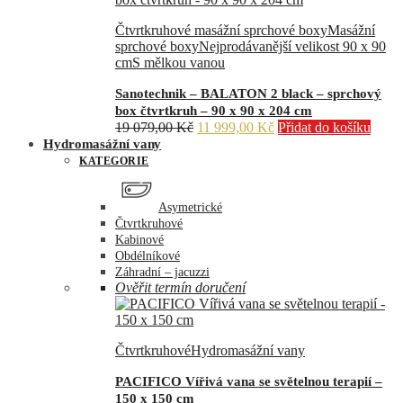
574,00 Kč.
299,00 Kč.
Čtvrtkruhové masážní sprchové boxy
Masážní
sprchové boxy
Nejprodávanější velikost 90 x 90
cm
S mělkou vanou
Sanotechnik – BALATON 2 black – sprchový
box čtvrtkruh – 90 x 90 x 204 cm
Původní
Aktuální
19 079,00
Kč
11 999,00
Kč
Přidat do košíku
cena
cena
Hydromasážní vany
byla:
je:
KATEGORIE
19
11
079,00 Kč.
999,00 Kč.
Asymetrické
Čtvrtkruhové
Kabinové
Obdélníkové
Záhradní – jacuzzi
Ověřit termín doručení
Čtvrtkruhové
Hydromasážní vany
PACIFICO Vířivá vana se světelnou terapií –
150 x 150 cm