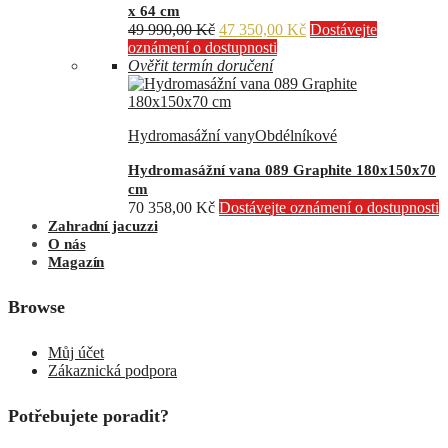
x 64 cm
Původní
Aktuální
49 990,00
Kč
47 350,00
Kč
Dostávejte
cena
cena
oznámení o dostupnosti
byla:
je:
Ověřit termín doručení
49
47
990,00 Kč.
350,00 Kč.
Hydromasážní vany
Obdélníkové
Hydromasážní vana 089 Graphite 180x150x70
cm
70 358,00
Kč
Dostávejte oznámení o dostupnosti
Zahradní jacuzzi
O nás
Magazín
Browse
Můj účet
Zákaznická podpora
Potřebujete poradit?