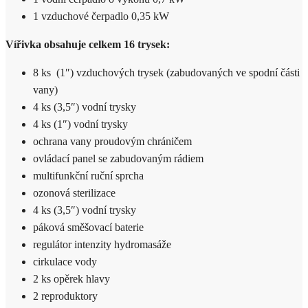
1 vzduchové čerpadlo 0,35 kW
Vířivka obsahuje celkem 16 trysek:
8 ks (1″) vzduchových trysek (zabudovaných ve spodní části
vany)
4 ks (3,5″) vodní trysky
4 ks (1″) vodní trysky
ochrana vany proudovým chráničem
ovládací panel se zabudovaným rádiem
multifunkční ruční sprcha
ozonová sterilizace
4 ks (3,5″) vodní trysky
páková směšovací baterie
regulátor intenzity hydromasáže
cirkulace vody
2 ks opěrek hlavy
2 reproduktory