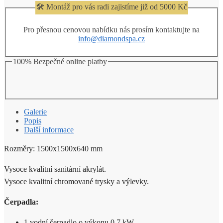
🛠️ Montáž pro vás radi zajistíme již od 5000 Kč
Pro přesnou cenovou nabídku nás prosím kontaktujte na
info@diamondspa.cz
100% Bezpečné online platby
Galerie
Popis
Další informace
Rozměry: 1500x1500x640 mm
Vysoce kvalitní sanitární akrylát.
Vysoce kvalitní chromované trysky a výlevky.
Čerpadla:
1 vodní čerpadlo o výkonu 0,7 kW