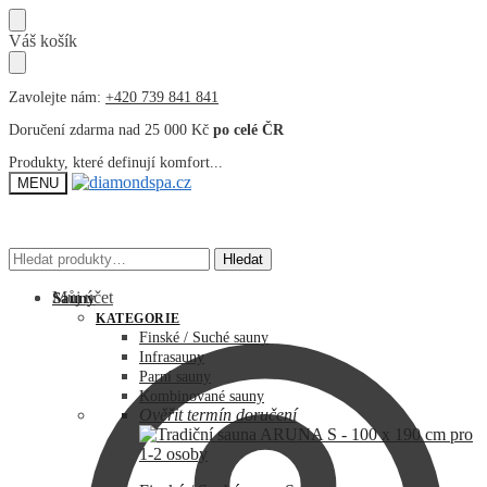
Přeskočit
Přeskočit
Váš košík
na
na
navigaci
obsah
Zavolejte nám:
+420 739 841 841
Doručení zdarma nad 25 000 Kč
po celé ČR
Produkty, které definují komfort...
MENU
Hledat:
Hledat:
Hledat
Hledat
Můj účet
Sauny
KATEGORIE
Finské / Suché sauny
Infrasauny
Parní sauny
Kombinované sauny
Ověřit termín doručení