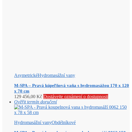
Asymetrické
Hydromasážní vany
M-SPA – Pravá kúpeľňová vaňa s hydromasážou 170 x 120
x 70 cm
129 456,00
Kč
Dostávejte oznámení o dostupnosti
Ověřit termín doručení
Hydromasážní vany
Obdélníkové