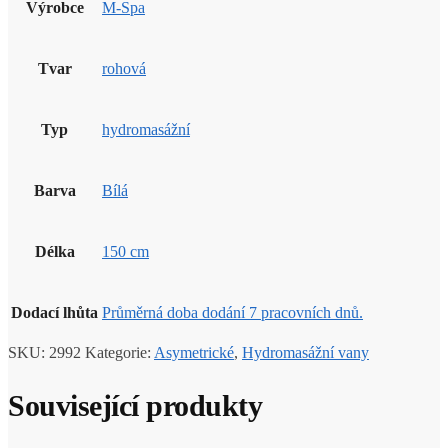
Výrobce
M-Spa
Tvar
rohová
Typ
hydromasážní
Barva
Bílá
Délka
150 cm
Dodací lhůta
Průměrná doba dodání 7 pracovních dnů.
SKU:
2992
Kategorie:
Asymetrické
,
Hydromasážní vany
Související produkty