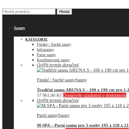
Hledat:
Hledat
Sauny
KATEGORIE
Finské / Suché sauny
Infrasauny
Parní sauny
Kombinované sauny
Ověřit termín doručení
Finské / Suché sauny
Sauny
Tradiční sauna ARUNA S – 100 x 190 cm pro 1-
57 961,00
Kč
Dostávejte oznámení o dostupnosti
Ověřit termín doručení
Parní sauny
Sauny
M-SPA – Parní sauna pro 3 osoby 195 x 118 x 2