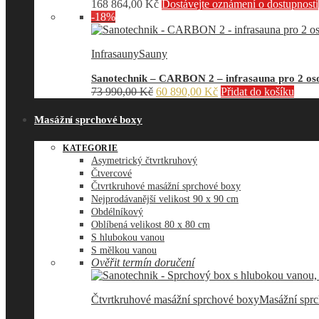
168 864,00
Kč
Dostávejte oznámení o dostupnosti
-18%
Infrasauny
Sauny
Sanotechnik – CARBON 2 – infrasauna pro 2 oso
Původní
Aktuální
73 990,00
Kč
60 890,00
Kč
Přidat do košíku
cena
cena
byla:
je:
Masážní sprchové boxy
73
60
990,00 Kč.
890,00 Kč.
KATEGORIE
Asymetrický čtvrtkruhový
Čtvercové
Čtvrtkruhové masážní sprchové boxy
Nejprodávanější velikost 90 x 90 cm
Obdélníkový
Oblíbená velikost 80 x 80 cm
S hlubokou vanou
S mělkou vanou
Ověřit termín doručení
Čtvrtkruhové masážní sprchové boxy
Masážní spr