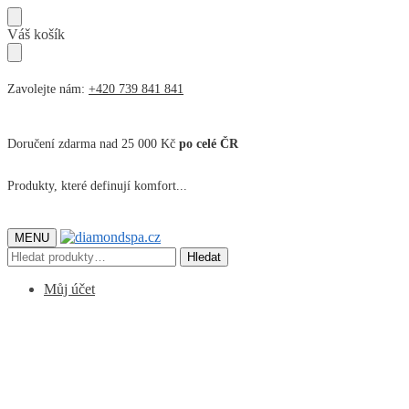
Přeskočit
Přeskočit
Váš košík
na
na
navigaci
obsah
Zavolejte nám:
+420 739 841 841
Doručení zdarma nad 25 000 Kč
po celé ČR
Produkty, které definují komfort...
MENU
Hledat:
Hledat
Můj účet