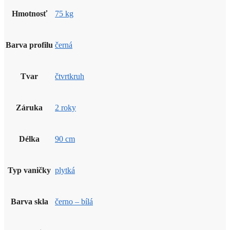
Hmotnosť
75 kg
Barva profilu
černá
Tvar
čtvrtkruh
Záruka
2 roky
Délka
90 cm
Typ vaničky
plytká
Barva skla
černo – bílá