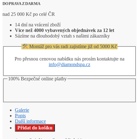
-
DOPRAVA ZDARMA
sprchový
box
nad 25 000 Kč po celé ČR
čtvrtkruh
-
14 dní na vrácení zboží
90
Více než 4000 vybavených objednávek za 12 let
x
Sázíme na dlouhodobý vztah s našimi zákazníky
90
x
Montáž pro vás radi zajistíme již od 5000 Kč
204
cm
Pro přesnou cenovou nabídku nás prosím kontaktujte na
množství
info@diamondspa.cz
100% Bezpečné online platby
Galerie
Popis
Další informace
Přidat do košíku