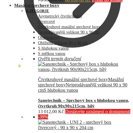
cena
cena
Masážní sprchové boxy
byla:
je:
KATEGORIE
73
60
Asymetrický čtvrtkruhový
990,00 Kč.
890,00 Kč.
Čtvercové
Čtvrtkruhové masážní sprchové boxy
Nejprodávanější velikost 90 x 90 cm
Obdélníkový
Oblíbená velikost 80 x 80 cm
S hlubokou vanou
S mělkou vanou
Ověřit termín doručení
0,00
Kč
0
Čtvrtkruhové masážní sprchové boxy
Masážní
sprchové boxy
Nejprodávanější velikost 90 x 90
cm
S hlubokou vanou
Sanotechnik – Sprchový box s hlubokou vanou,
čtvrtkruh 90x90x215cm, bílý
13 012,00
Kč
Dostávejte oznámení o dostupnosti
-39%