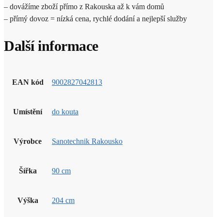
– dovážíme zboží přímo z Rakouska až k vám domů
– přímý dovoz = nízká cena, rychlé dodání a nejlepší služby
Další informace
EAN kód
9002827042813
Umístění
do kouta
Výrobce
Sanotechnik Rakousko
Šířka
90 cm
Výška
204 cm