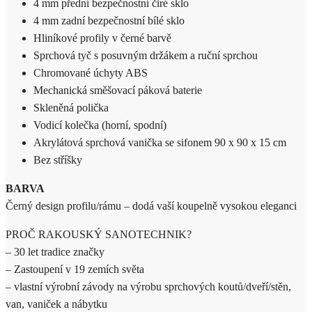
4 mm přední bezpečnostní čiré sklo
4 mm zadní bezpečnostní bílé sklo
Hliníkové profily v černé barvě
Sprchová tyč s posuvným držákem a ruční sprchou
Chromované úchyty ABS
Mechanická směšovací páková baterie
Skleněná polička
Vodicí kolečka (horní, spodní)
Akrylátová sprchová vanička se sifonem 90 x 90 x 15 cm
Bez stříšky
BARVA
Černý design profilu/rámu – dodá vaší koupelně vysokou eleganci
PROČ RAKOUSKÝ SANOTECHNIK?
– 30 let tradice značky
– Zastoupení v 19 zemích světa
– vlastní výrobní závody na výrobu sprchových koutů/dveří/stěn,
van, vaniček a nábytku