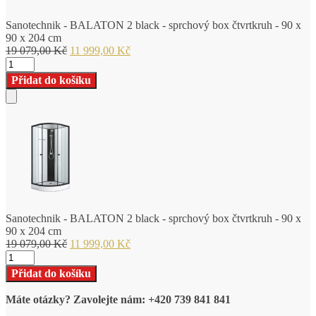
Sanotechnik - BALATON 2 black - sprchový box čtvrtkruh - 90 x
90 x 204 cm
Původní
Aktuální
19 079,00
Kč
11 999,00
Kč
Sanotechnik
cena
cena
-
byla:
je:
Přidat do košíku
BALATON
19
11
2
079,00 Kč.
999,00 Kč.
Add
black
to
-
Cart
sprchový
box
čtvrtkruh
-
90
x
90
Sanotechnik - BALATON 2 black - sprchový box čtvrtkruh - 90 x
x
90 x 204 cm
204
Původní
Aktuální
19 079,00
Kč
11 999,00
Kč
cm
Sanotechnik
cena
cena
množství
-
byla:
je:
Přidat do košíku
BALATON
19
11
2
079,00 Kč.
999,00 Kč.
Máte otázky? Zavolejte nám: +420 739 841 841
black