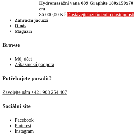
Hydromasážní vana 089 Graphite 180x150x70
cm
86 000,00
Kč
Dostávejte oznámení o dostupnosti
Zahradní jacuzzi
O nás
Magazín
Browse
Můj účet
Zákaznická podpora
Potřebujete poradit?
Zavolejte nám +421 908 254 407
Sociální síte
Facebook
Pinterest
Instagram