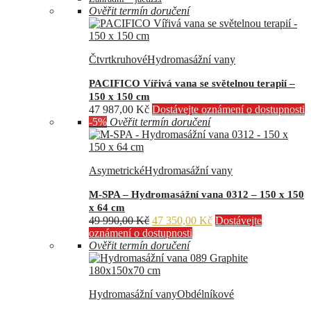
Ověřit termín doručení
Čtvrtkruhové
Hydromasážní vany
PACIFICO Vířivá vana se světelnou terapií –
150 x 150 cm
47 987,00
Kč
Dostávejte oznámení o dostupnosti
-5%
Ověřit termín doručení
Asymetrické
Hydromasážní vany
M-SPA – Hydromasážní vana 0312 – 150 x 150
x 64 cm
Původní
Aktuální
49 990,00
Kč
47 350,00
Kč
Dostávejte
cena
cena
oznámení o dostupnosti
byla:
je:
Ověřit termín doručení
49
47
990,00 Kč.
350,00 Kč.
Hydromasážní vany
Obdélníkové