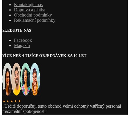
Kontaktujte nás
Doprava a platba
Obchodní podmínky
Reklamační podmínky
SLEDUJTE NÁS
Facebook
Magazín
VÍCE NEŽ 4 TISÍCE OBJEDNÁVEK ZA 10 LET
★★★★★
„Určitě doporučuji tento obchod velmi ochotný vstřícný personál
maximální spokojenost.“
Zuzana
o web se stará
© MEdesign