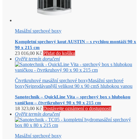
Masážní sprchové boxy
Kompletní sprchový kout AUSTIN – s rychlou montáží 90 x
90 x 215 cm
23 016,00
Kč
Přidat do košíku
Ověřit termín doručení
Čtvrtkruhové masážní sprchové boxy
Masážní sprchové
boxy
Nejprodávanější velikost 90 x 90 cm
S hlubokou vanou
Sanotechnik – QuickLine Vita – sprchový box s hlubokou
vaničkou – čtvrtkruhový 90 x 90 x 215 cm
18 323,00
Kč
Dostávejte oznámení o dostupnosti
Ověřit termín doručení
Masážní sprchové boxy