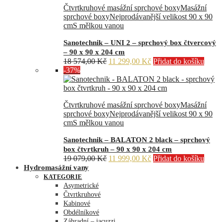
Čtvrtkruhové masážní sprchové boxy
Masážní
sprchové boxy
Nejprodávanější velikost 90 x 90
cm
S mělkou vanou
Sanotechnik – UNI 2 – sprchový box čtvercový
– 90 x 90 x 204 cm
Původní
Aktuální
18 574,00
Kč
11 299,00
Kč
Přidat do košíku
cena
cena
-37%
byla:
je:
18
11
574,00 Kč.
299,00 Kč.
Čtvrtkruhové masážní sprchové boxy
Masážní
sprchové boxy
Nejprodávanější velikost 90 x 90
cm
S mělkou vanou
Sanotechnik – BALATON 2 black – sprchový
box čtvrtkruh – 90 x 90 x 204 cm
Původní
Aktuální
19 079,00
Kč
11 999,00
Kč
Přidat do košíku
cena
cena
Hydromasážní vany
byla:
je:
KATEGORIE
19
11
Asymetrické
079,00 Kč.
999,00 Kč.
Čtvrtkruhové
Kabinové
Obdélníkové
Záhradní – jacuzzi