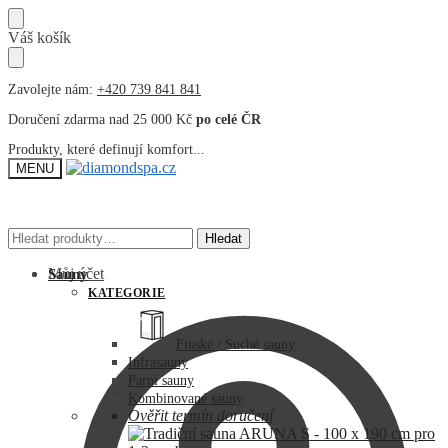
Přeskočit
Přeskočit
Váš košík
na
na
navigaci
obsah
Zavolejte nám:
+420 739 841 841
Doručení zdarma nad 25 000 Kč
po celé ČR
Produkty, které definují komfort...
MENU
Hledat:
Hledat:
Hledat
Hledat
Můj účet
Sauny
KATEGORIE
Finské / Suché sauny
Infrasauny
Parní sauny
Kombinované sauny
Ověřit termín doručení