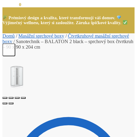
0,00
Kč
0
Prémiový design a kvalita, které transformují váš domov.
Výjimečný wellness, který si zasloužíte. Záruka špičkové kvality.
Domů
/
Masážní sprchové boxy
/
Čtvrtkruhové masážní sprchové
boxy
/
Sanotechnik – BALATON 2 black – sprchový box čtvrtkruh
– 90 x 90 x 204 cm