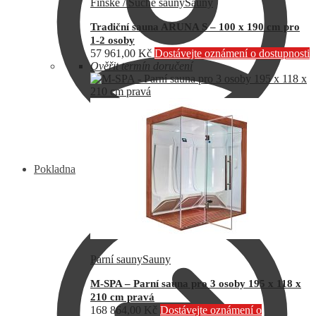
Finské / Suché sauny
Sauny
Tradiční sauna ARUNA S – 100 x 190 cm pro
1-2 osoby
57 961,00
Kč
Dostávejte oznámení o dostupnosti
Ověřit termín doručení
Pokladna
Parní sauny
Sauny
M-SPA – Parní sauna pro 3 osoby 195 x 118 x
210 cm pravá
168 864,00
Kč
Dostávejte oznámení o