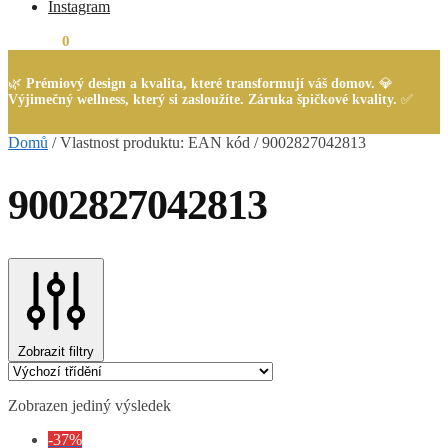
Instagram
0,00
Kč
0
🌿
Prémiový design a kvalita, které transformují váš domov.
💎
Výjimečný wellness, který si zasloužíte. Záruka špičkové kvality.
✅
Domů
/
Vlastnost produktu: EAN kód
/
9002827042813
9002827042813
Zobrazit filtry
Zobrazen jediný výsledek
-37%