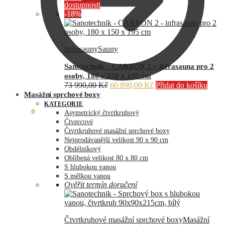
dostupnosti
-18%
Infrasauny
Sauny
Sanotechnik – CARBON 2 – infrasauna pro 2
osoby, 180 x 150 x 195 cm
Původní
Aktuální
73 990,00
Kč
60 890,00
Kč
Přidat do košíku
cena
cena
Masážní sprchové boxy
byla:
je:
KATEGORIE
0,00
Kč
0
73
60
Asymetrický čtvrtkruhový
990,00 Kč.
890,00 Kč.
Čtvercové
Čtvrtkruhové masážní sprchové boxy
Nejprodávanější velikost 90 x 90 cm
Obdélníkový
Oblíbená velikost 80 x 80 cm
S hlubokou vanou
S mělkou vanou
Ověřit termín doručení
Čtvrtkruhové masážní sprchové boxy
Masážní