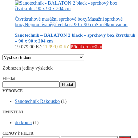
Čtvrtkruhové masážní sprchové boxy
Masážní sprchové
boxy
Nejprodávanější velikost 90 x 90 cm
S mělkou vanou
Sanotechnik – BALATON 2 black – sprchový box čtvrtkruh
– 90 x 90 x 204 cm
Původní
Aktuální
19 079,00
Kč
11 999,00
Kč
Přidat do košíku
cena
cena
byla:
je:
19
11
Zobrazen jediný výsledek
079,00 Kč.
999,00 Kč.
Hledat
Hledat
VÝROBCE
Sanotechnik Rakousko
(1)
UMÍSTĚNÍ
do kouta
(1)
CENOVÝ FILTR