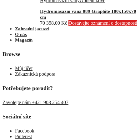
Hydromasážní vany
Obdélníkové
Hydromasážní vana 089 Graphite 180x150x70
cm
70 358,00
Kč
Dostávejte oznámení o dostupnosti
Zahradní jacuzzi
O nás
Magazín
Browse
Můj účet
Zákaznická podpora
Potřebujete poradit?
Zavolejte nám +421 908 254 407
Sociální síte
Facebook
Pinterest