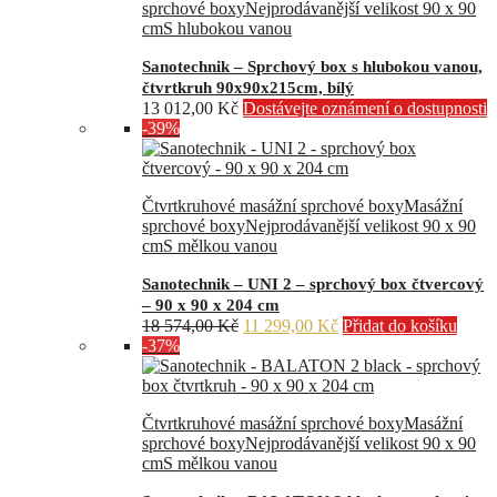
sprchové boxy
Nejprodávanější velikost 90 x 90
cm
S hlubokou vanou
Sanotechnik – Sprchový box s hlubokou vanou,
čtvrtkruh 90x90x215cm, bílý
13 012,00
Kč
Dostávejte oznámení o dostupnosti
-39%
Čtvrtkruhové masážní sprchové boxy
Masážní
sprchové boxy
Nejprodávanější velikost 90 x 90
cm
S mělkou vanou
Sanotechnik – UNI 2 – sprchový box čtvercový
– 90 x 90 x 204 cm
Původní
Aktuální
18 574,00
Kč
11 299,00
Kč
Přidat do košíku
cena
cena
-37%
byla:
je:
18
11
574,00 Kč.
299,00 Kč.
Čtvrtkruhové masážní sprchové boxy
Masážní
sprchové boxy
Nejprodávanější velikost 90 x 90
cm
S mělkou vanou