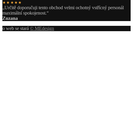
★★★★★
„Určitě doporučuji tento obchod velmi ochotný vstřícný personál
maximální spokojenost.“
Zuzana
o web se stará
© MEdesign