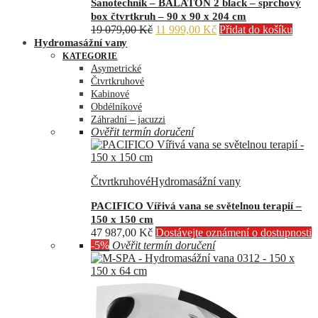
Sanotechnik – BALATON 2 black – sprchový
box čtvrtkruh – 90 x 90 x 204 cm
Původní
Aktuální
19 079,00
Kč
11 999,00
Kč
Přidat do košíku
cena
cena
Hydromasážní vany
byla:
je:
KATEGORIE
19
11
Asymetrické
079,00 Kč.
999,00 Kč.
Čtvrtkruhové
Kabinové
Obdélníkové
Záhradní – jacuzzi
Ověřit termín doručení
Čtvrtkruhové
Hydromasážní vany
PACIFICO Vířivá vana se světelnou terapií –
150 x 150 cm
47 987,00
Kč
Dostávejte oznámení o dostupnosti
-5%
Ověřit termín doručení