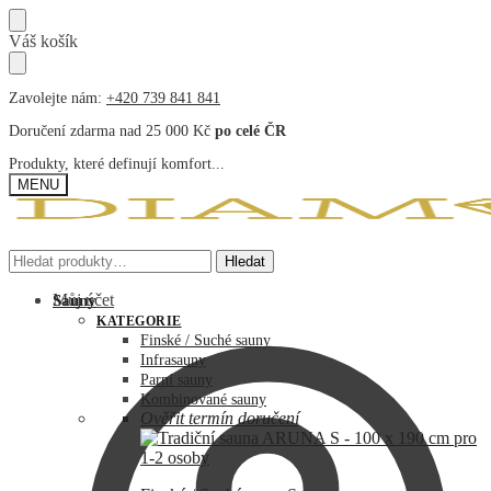
Přeskočit
Přeskočit
Váš košík
na
na
navigaci
obsah
Zavolejte nám:
+420 739 841 841
Doručení zdarma nad 25 000 Kč
po celé ČR
Produkty, které definují komfort...
MENU
Hledat:
Hledat:
Hledat
Hledat
Můj účet
Sauny
KATEGORIE
Finské / Suché sauny
Infrasauny
Parní sauny
Kombinované sauny
Ověřit termín doručení