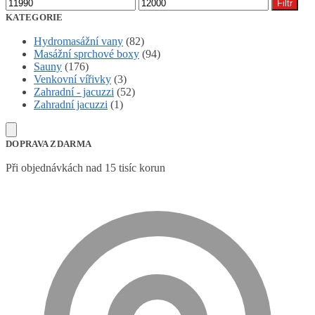
Minimální
Maximální
Filtr
cena
cena
KATEGORIE
Hydromasážní vany
(82)
Masážní sprchové boxy
(94)
Sauny
(176)
Venkovní vířivky
(3)
Zahradní - jacuzzi
(52)
Zahradní jacuzzi
(1)
DOPRAVA ZDARMA
Při objednávkách nad 15 tisíc korun