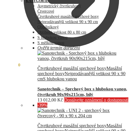
byla:
je:
KATEGORIE
73
60
Asymetrický čtvrtkruhový
990,00 Kč.
890,00 Kč.
Čtvercové
Čtvrtkruhové masážní sprchové boxy
Nejprodávanější velikost 90 x 90 cm
Obdélníkový
Oblíbená velikost 80 x 80 cm
S hlubokou vanou
S mělkou vanou
Ověřit termín doručení
0,00
Kč
0
Čtvrtkruhové masážní sprchové boxy
Masážní
sprchové boxy
Nejprodávanější velikost 90 x 90
cm
S hlubokou vanou
Sanotechnik – Sprchový box s hlubokou vanou,
čtvrtkruh 90x90x215cm, bílý
13 012,00
Kč
Dostávejte oznámení o dostupnosti
-39%
Čtvrtkruhové masážní sprchové boxy
Masážní
sprchové boxy
Nejprodávanější velikost 90 x 90