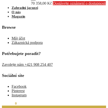
70 358,00
Kč
Dostávejte oznámení o dostupnosti
Zahradní jacuzzi
O nás
Magazín
Browse
Můj účet
Zákaznická podpora
Potřebujete poradit?
Zavolejte nám +421 908 254 407
Sociální síte
Facebook
Pinterest
Instagram
0,00
Kč
0