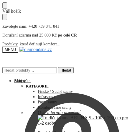
Přeskočit
Přeskočit
Váš košík
na
na
navigaci
obsah
Zavolejte nám:
+420 739 841 841
Doručení zdarma nad 25 000 Kč
po celé ČR
Produkty, které definují komfort...
MENU
Hledat:
Hledat:
Hledat
Hledat
Můj účet
Sauny
KATEGORIE
Finské / Suché sauny
Infrasauny
Parní sauny
Kombinované sauny
Ověřit termín doručení