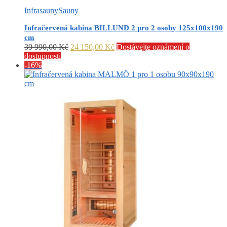
490,00 Kč.
150,00 Kč.
Infrasauny
Sauny
Infračervená kabina BILLUND 2 pro 2 osoby 125x100x190
cm
Původní
Aktuální
39 990,00
Kč
24 150,00
Kč
Dostávejte oznámení o
cena
cena
dostupnosti
byla:
je:
-16%
39
24
990,00 Kč.
150,00 Kč.