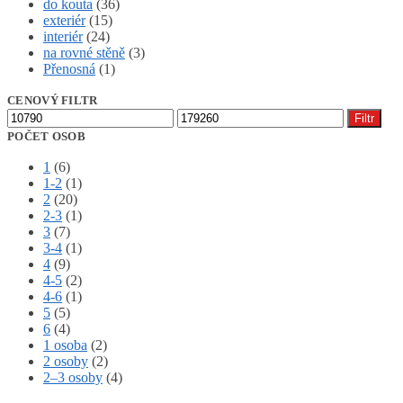
do kouta
(36)
exteriér
(15)
interiér
(24)
na rovné stěně
(3)
Přenosná
(1)
CENOVÝ FILTR
Minimální
Maximální
Filtr
cena
cena
POČET OSOB
1
(6)
1-2
(1)
2
(20)
2-3
(1)
3
(7)
3-4
(1)
4
(9)
4-5
(2)
4-6
(1)
5
(5)
6
(4)
1 osoba
(2)
2 osoby
(2)
2–3 osoby
(4)