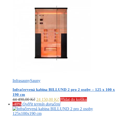
Infrasauny
Sauny
Infračervená kabina BILLUND 2 pro 2 osoby – 125 x 100 x
190 cm
Původní
Aktuální
44 490,00
Kč
24 150,00
Kč
Přidat do košíku
cena
cena
-40%
Ověřit termín doručení
byla:
je:
44
24