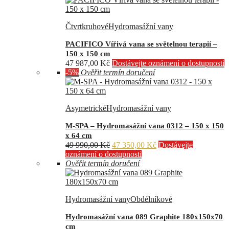
Čtvrtkruhové
Hydromasážní vany
PACIFICO Vířivá vana se světelnou terapií –
150 x 150 cm
47 987,00
Kč
Dostávejte oznámení o dostupnosti
-5%
Ověřit termín doručení
Asymetrické
Hydromasážní vany
M-SPA – Hydromasážní vana 0312 – 150 x 150
x 64 cm
Původní
Aktuální
49 990,00
Kč
47 350,00
Kč
Dostávejte
cena
cena
oznámení o dostupnosti
byla:
je:
Ověřit termín doručení
49
47
990,00 Kč.
350,00 Kč.
Hydromasážní vany
Obdélníkové
Hydromasážní vana 089 Graphite 180x150x70
cm