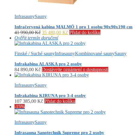
Infrasauny
Sauny
Infračervená kabina MALMÖ 1 pro 1 osobu 90x90x190 cm
Původní
Aktuální
41 990,00
Kč
35 480,00
Kč
Přidat do košíku
cena
cena
Ověřit termín doručení
byla:
je:
41
35
Finské / Suché sauny
Infrasauny
Kombinované sauny
Sauny
990,00 Kč.
480,00 Kč.
Infrakabina ALASKA pro 2 osoby
84 890,00
Kč
Dostávejte oznámení o dostupnosti
Infrasauny
Sauny
Infrakabina KIRUNA pro 3-4 osoby
107 385,00
Kč
Přidat do košíku
-15%
Infrasauny
Sauny
Infrasauna Sanotechnik Supreme pro 2 osoby