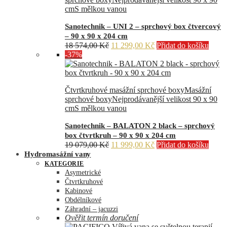
cm
S mělkou vanou
Sanotechnik – UNI 2 – sprchový box čtvercový
– 90 x 90 x 204 cm
Původní
Aktuální
18 574,00
Kč
11 299,00
Kč
Přidat do košíku
cena
cena
-37%
byla:
je:
18
11
574,00 Kč.
299,00 Kč.
Čtvrtkruhové masážní sprchové boxy
Masážní
sprchové boxy
Nejprodávanější velikost 90 x 90
cm
S mělkou vanou
Sanotechnik – BALATON 2 black – sprchový
box čtvrtkruh – 90 x 90 x 204 cm
Původní
Aktuální
19 079,00
Kč
11 999,00
Kč
Přidat do košíku
cena
cena
Hydromasážní vany
byla:
je:
KATEGORIE
19
11
Asymetrické
079,00 Kč.
999,00 Kč.
Čtvrtkruhové
Kabinové
Obdélníkové
Záhradní – jacuzzi
Ověřit termín doručení