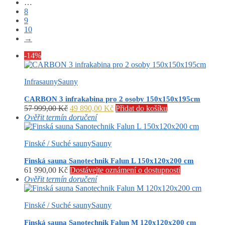
…
8
9
10
→
-14%
Infrasauny
Sauny
CARBON 3 infrakabina pro 2 osoby 150x150x195cm
Původní
Aktuální
57 999,00
Kč
49 890,00
Kč
Přidat do košíku
cena
cena
Ověřit termín doručení
byla:
je:
57
49
Finské / Suché sauny
Sauny
999,00 Kč.
890,00 Kč.
Finská sauna Sanotechnik Falun L 150x120x200 cm
61 990,00
Kč
Dostávejte oznámení o dostupnosti
Ověřit termín doručení
Finské / Suché sauny
Sauny
Finská sauna Sanotechnik Falun M 120x120x200 cm