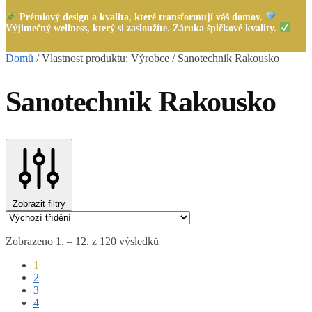
Prémiový design a kvalita, které transformují váš domov.
Výjimečný wellness, který si zasloužíte. Záruka špičkové kvality.
Domů
/
Vlastnost produktu: Výrobce
/
Sanotechnik Rakousko
Sanotechnik Rakousko
Zobrazit filtry
Zobrazeno 1. – 12. z 120 výsledků
1
2
3
4