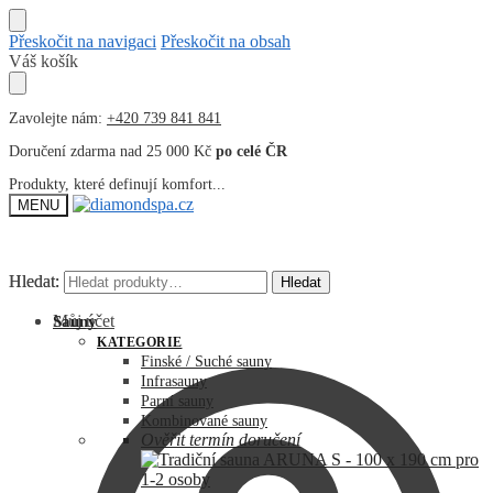
Přeskočit na navigaci
Přeskočit na obsah
Váš košík
Zavolejte nám:
+420 739 841 841
Doručení zdarma nad 25 000 Kč
po celé ČR
Produkty, které definují komfort...
MENU
Hledat:
Hledat:
Hledat
Hledat
Můj účet
Sauny
KATEGORIE
Finské / Suché sauny
Infrasauny
Parní sauny
Kombinované sauny
Ověřit termín doručení