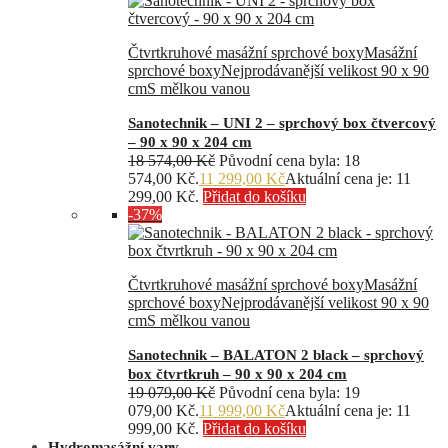
Čtvrtkruhové masážní sprchové boxy
Masážní
sprchové boxy
Nejprodávanější velikost 90 x 90
cm
S mělkou vanou
Sanotechnik – UNI 2 – sprchový box čtvercový
– 90 x 90 x 204 cm
18 574,00
Kč
Původní cena byla: 18
574,00 Kč.
11 299,00
Kč
Aktuální cena je: 11
299,00 Kč.
Přidat do košíku
-37%
Čtvrtkruhové masážní sprchové boxy
Masážní
sprchové boxy
Nejprodávanější velikost 90 x 90
cm
S mělkou vanou
Sanotechnik – BALATON 2 black – sprchový
box čtvrtkruh – 90 x 90 x 204 cm
19 079,00
Kč
Původní cena byla: 19
079,00 Kč.
11 999,00
Kč
Aktuální cena je: 11
999,00 Kč.
Přidat do košíku
Hydromasážní vany