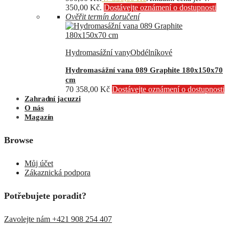
350,00 Kč.
Dostávejte oznámení o dostupnosti
Ověřit termín doručení
Hydromasážní vany
Obdélníkové
Hydromasážní vana 089 Graphite 180x150x70
cm
70 358,00
Kč
Dostávejte oznámení o dostupnosti
Zahradní jacuzzi
O nás
Magazín
Browse
Můj účet
Zákaznická podpora
Potřebujete poradit?
Zavolejte nám +421 908 254 407