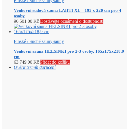
Finské / Suché sauny
Sauny
Venkovní sudová sauna LAHTI XL – 195 x 220 cm pro 4
osoby
96 501,00
Kč
Dostávejte oznámení o dostupnosti
Finské / Suché sauny
Sauny
Venkovní sauna HELSINKI pro 2-3 osoby, 165x175x218,9
cm
63 749,00
Kč
Přidat do košíku
Ověřit termín doručení