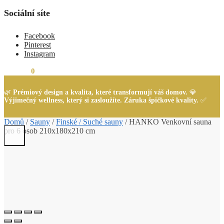
Sociální síte
Facebook
Pinterest
Instagram
0,00
Kč
0
🌿
Prémiový design a kvalita, které transformují váš domov.
💎
Výjimečný wellness, který si zasloužíte. Záruka špičkové kvality.
✅
Domů
/
Sauny
/
Finské / Suché sauny
/
HANKO Venkovní sauna
pro 6 osob 210x180x210 cm