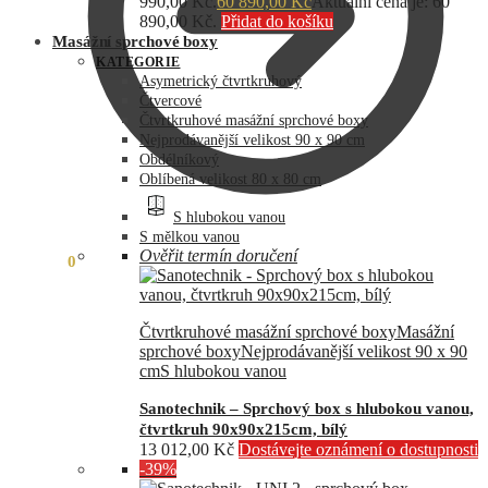
990,00 Kč.
60 890,00
Kč
Aktuální cena je: 60
890,00 Kč.
Přidat do košíku
Masážní sprchové boxy
KATEGORIE
Asymetrický čtvrtkruhový
Čtvercové
Čtvrtkruhové masážní sprchové boxy
Nejprodávanější velikost 90 x 90 cm
Obdélníkový
Oblíbená velikost 80 x 80 cm
S hlubokou vanou
S mělkou vanou
Ověřit termín doručení
0,00
Kč
0
Čtvrtkruhové masážní sprchové boxy
Masážní
sprchové boxy
Nejprodávanější velikost 90 x 90
cm
S hlubokou vanou
Sanotechnik – Sprchový box s hlubokou vanou,
čtvrtkruh 90x90x215cm, bílý
13 012,00
Kč
Dostávejte oznámení o dostupnosti
-39%