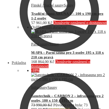
Finské / Suché sauny
Sauny
Tradiční sauna ARUNA S – 100 x 190 cm pro
1-2 osoby
57 961,00
Kč
Dostávejte oznámení o dostupnosti
Ověřit termín doručení
Parní sauny
Sauny
M-SPA – Parní sauna pro 3 osoby 195 x 118 x
210 cm pravá
168 864,00
Kč
Dostávejte oznámení o
Pokladna
dostupnosti
-18%
Infrasauny
Sauny
Sanotechnik – CARBON 2 – infrasauna pro 2
osoby, 180 x 150 x 195 cm
73 990,00
Kč
Původní cena byla: 73