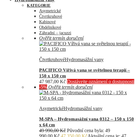
KATEGORIE
Asymetrické
Čtvrtkruhové
Kabinové
Obdélníkové
Záhradní – jacuzzi
Ověřit termín doručení
Čtvrtkruhové
Hydromasážní vany
PACIFICO Vířivá vana se světelnou terapií –
150 x 150 cm
47 987,00
Kč
Dostávejte oznámení o dostupnosti
-5%
Ověřit termín doručení
Asymetrické
Hydromasážní vany
M-SPA – Hydromasážní vana 0312 – 150 x 150
x 64 cm
49 990,00
Kč
Původní cena byla: 49
990,00 Kč.
47 350,00
Kč
Aktuální cena je: 47