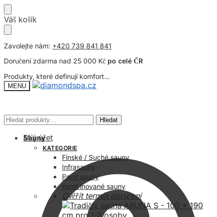
Přeskočit
Přeskočit
Váš košík
na
na
navigaci
obsah
Zavolejte nám:
+420 739 841 841
Doručení zdarma nad 25 000 Kč
po celé ČR
Produkty, které definují komfort...
MENU
Hledat:
Hledat:
Hledat
Hledat
Můj účet
Sauny
KATEGORIE
Finské / Suché sauny
Infrasauny
Parní sauny
Kombinované sauny
Ověřit termín doručení