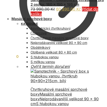
2 osoby, 180 x 150 x 195 cm
Původní
Aktuální
73 990,00
Kč
60 890,00
Kč
Přidat do
cena
cena
košíku
byla:
je:
Masážní sprchové boxy
73
60
KATEGORIE
990,00 Kč.
890,00 Kč.
Asymetrický čtvrtkruhový
Čtvercové
Čtvrtkruhové masážní sprchové boxy
Nejprodávanější velikost 90 x 90 cm
Obdélníkový
Oblíbená velikost 80 x 80 cm
0,00
Kč
0
S hlubokou vanou
S mělkou vanou
Ověřit termín doručení
Čtvrtkruhové masážní sprchové
boxy
Masážní sprchové
boxy
Nejprodávanější velikost 90 x 90
cm
S hlubokou vanou