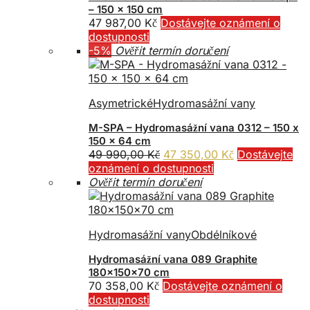
– 150 x 150 cm
47 987,00
Kč
Dostávejte oznámení o
dostupnosti
-5%
Ověřit termín doručení
Asymetrické
Hydromasážní vany
M-SPA – Hydromasážní vana 0312 – 150 x
150 x 64 cm
Původní
Aktuální
49 990,00
Kč
47 350,00
Kč
Dostávejte
cena
cena
oznámení o dostupnosti
byla:
je:
Ověřit termín doručení
49
47
990,00 Kč.
350,00 Kč.
Hydromasážní vany
Obdélníkové
Hydromasážní vana 089 Graphite
180x150x70 cm
70 358,00
Kč
Dostávejte oznámení o
dostupnosti