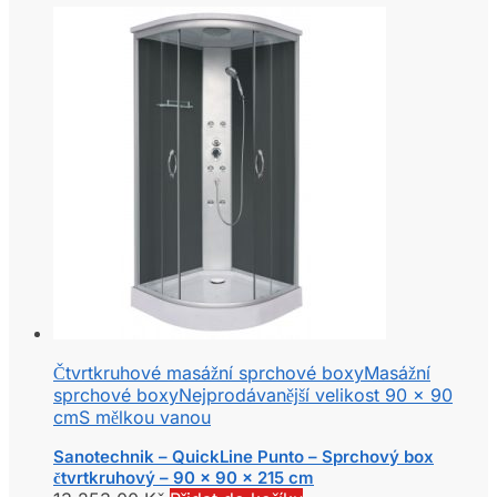
Čtvrtkruhové masážní sprchové boxy
Masážní
sprchové boxy
Nejprodávanější velikost 90 x 90
cm
S mělkou vanou
Sanotechnik – QuickLine Punto – Sprchový box
čtvrtkruhový – 90 x 90 x 215 cm