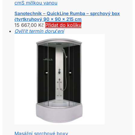
cm
S mělkou vanou
Sanotechnik – QuickLine Rumba – sprchový box
čtvrtkruhový 90 x 90 x 215 cm
15 667,00
Kč
Přidat do košíku
Ověřit termín doručení
Masážní sprchové boxy