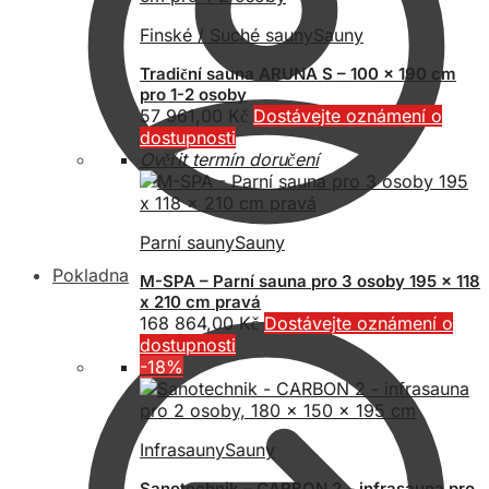
Finské / Suché sauny
Sauny
Tradiční sauna ARUNA S – 100 x 190 cm
pro 1-2 osoby
57 961,00
Kč
Dostávejte oznámení o
dostupnosti
Ověřit termín doručení
Parní sauny
Sauny
Pokladna
M-SPA – Parní sauna pro 3 osoby 195 x 118
x 210 cm pravá
168 864,00
Kč
Dostávejte oznámení o
dostupnosti
-18%
Infrasauny
Sauny
Sanotechnik – CARBON 2 – infrasauna pro