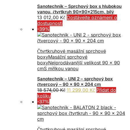
Sanotechnik – Sprchový box s hlubokou
vanou, čtvrtkruh 90x90x215cm, bílý
13 012,00
Kč
Dostávejte oznámení o
dostupnosti
-39%
Čtvrtkruhové masážní sprchové
boxy
Masážní sprchové
boxy
Nejprodávanější velikost 90 x 90
cm
S mělkou vanou
Sanotechnik – UNI 2 – sprchový box
čtvercový – 90 x 90 x 204 cm
Původní
Aktuální
18 574,00
Kč
11 299,00
Kč
Přidat do
cena
cena
košíku
byla:
je:
-37%
18
11
574,00 Kč.
299,00 Kč.
Čtvrtkruhové masážní sprchové