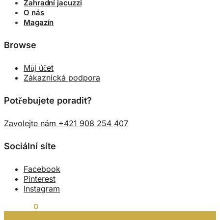
Zahradní jacuzzi
O nás
Magazín
Browse
Můj účet
Zákaznická podpora
Potřebujete poradit?
Zavolejte nám +421 908 254 407
Sociální síte
Facebook
Pinterest
Instagram
0,00
Kč
0