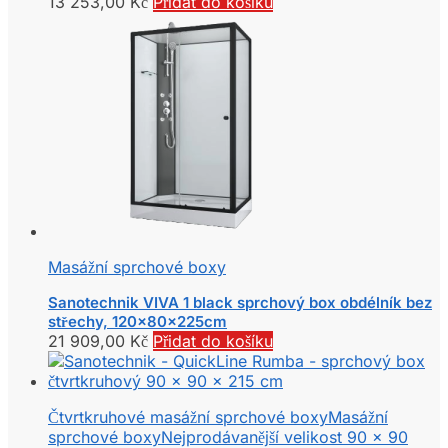
13 253,00
Kč
Přidat do košíku
Masážní sprchové boxy
Sanotechnik VIVA 1 black sprchový box obdélník bez
střechy, 120x80x225cm
21 909,00
Kč
Přidat do košíku
Čtvrtkruhové masážní sprchové boxy
Masážní
sprchové boxy
Nejprodávanější velikost 90 x 90