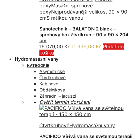
boxy
Masážní sprchové
boxy
Nejprodávanější velikost 90 x 90
cm
S mělkou vanou
Sanotechnik – BALATON 2 black –
sprchový box čtvrtkruh – 90 x 90 x 204
cm
Původní
Aktuální
19 079,00
Kč
11 999,00
Kč
Přidat do
cena
cena
košíku
byla:
je:
Hydromasážní vany
19
11
KATEGORIE
079,00 Kč.
999,00 Kč.
Asymetrické
Čtvrtkruhové
Kabinové
Obdélníkové
Záhradní – jacuzzi
Ověřit termín doručení
Čtvrtkruhové
Hydromasážní vany
PACIFICO Vířivá vana se světelnou terapií