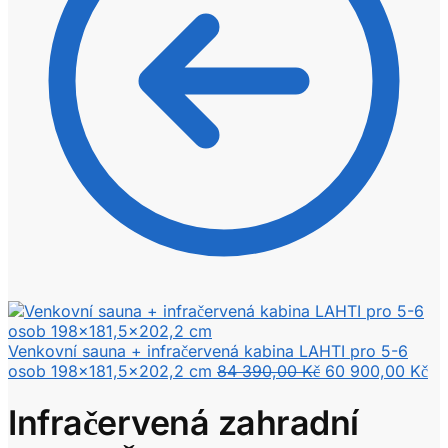
Venkovní sauna + infračervená kabina LAHTI pro 5-6
Původní
Ak
osob 198x181,5x202,2 cm
84 390,00
Kč
60 900,00
Kč
cena
ce
byla:
je:
Infračervená zahradní
84
60