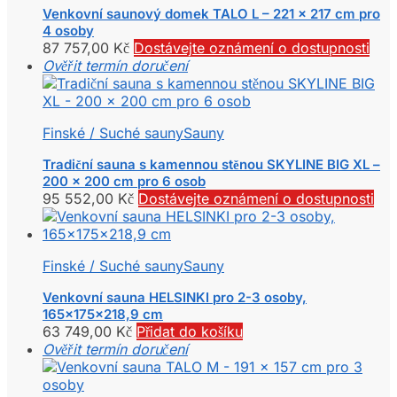
Venkovní saunový domek TALO L – 221 x 217 cm pro
4 osoby
87 757,00
Kč
Dostávejte oznámení o dostupnosti
Ověřit termín doručení
Finské / Suché sauny
Sauny
Tradiční sauna s kamennou stěnou SKYLINE BIG XL –
200 x 200 cm pro 6 osob
95 552,00
Kč
Dostávejte oznámení o dostupnosti
Finské / Suché sauny
Sauny
Venkovní sauna HELSINKI pro 2-3 osoby,
165x175x218,9 cm
63 749,00
Kč
Přidat do košíku
Ověřit termín doručení