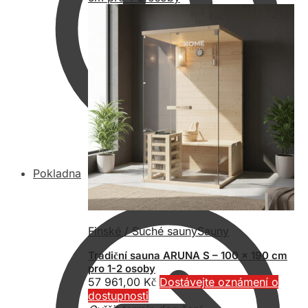
Pokladna
Finské / Suché sauny
Sauny
Tradiční sauna ARUNA S – 100 x 190 cm
pro 1-2 osoby
57 961,00
Kč
Dostávejte oznámení o
dostupnosti