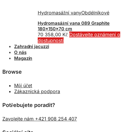
Hydromasážní vany
Obdélníkové
Hydromasážní vana 089 Graphite
180x150x70 cm
70 358,00
Kč
Dostávejte oznámení o
dostupnosti
Zahradní jacuzzi
O nás
Magazín
Browse
Můj účet
Zákaznická podpora
Potřebujete poradit?
Zavolejte nám +421 908 254 407