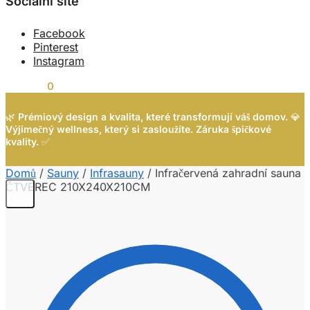
Sociální síte
Facebook
Pinterest
Instagram
0,00
Kč
0
🌿
Prémiový design a kvalita, které transformují váš domov.
💎
Výjimečný wellness, který si zasloužíte. Záruka špičkové
kvality.
✅
Domů
/
Sauny
/
Infrasauny
/
Infračervená zahradní sauna
ČTVEREC 210X240X210CM