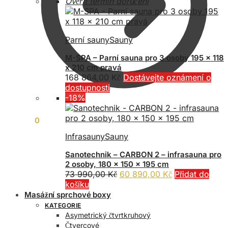
Ověřit termín doručení
Parní sauny
Sauny
M-SPA – Parní sauna pro 3 osoby 195 x 118
x 210 cm pravá
168 864,00
Kč
Dostávejte oznámení o
dostupnosti
-18%
0,00
Kč
0
Infrasauny
Sauny
Sanotechnik – CARBON 2 – infrasauna pro
2 osoby, 180 x 150 x 195 cm
Původní
Aktuální
73 990,00
Kč
60 890,00
Kč
Přidat do
cena
cena
košíku
byla:
je:
Masážní sprchové boxy
73
60
KATEGORIE
990,00 Kč.
890,00 Kč.
Asymetrický čtvrtkruhový
Čtvercové