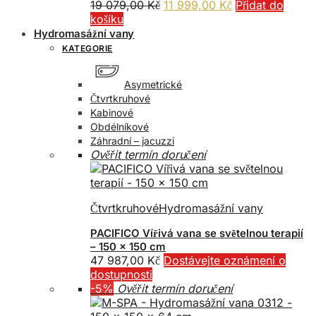
Původní
Aktuální
19 079,00
Kč
11 999,00
Kč
Přidat do
cena
cena
košíku
byla:
je:
Hydromasážní vany
19
11
KATEGORIE
079,00 Kč.
999,00 Kč.
Asymetrické
Čtvrtkruhové
Kabinové
Obdélníkové
Záhradní – jacuzzi
Ověřit termín doručení
Čtvrtkruhové
Hydromasážní vany
PACIFICO Vířivá vana se světelnou terapií
– 150 x 150 cm
47 987,00
Kč
Dostávejte oznámení o
dostupnosti
-5%
Ověřit termín doručení