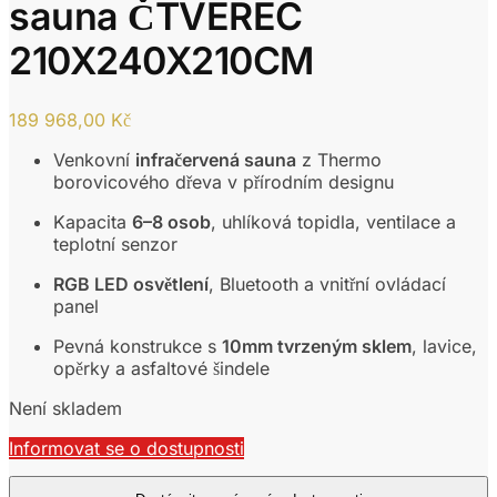
390,00 Kč.
90
sauna ČTVEREC
210X240X210CM
189 968,00
Kč
Venkovní
infračervená sauna
z Thermo
borovicového dřeva v přírodním designu
Kapacita
6–8 osob
, uhlíková topidla, ventilace a
teplotní senzor
RGB LED osvětlení
, Bluetooth a vnitřní ovládací
panel
Pevná konstrukce s
10mm tvrzeným sklem
, lavice,
opěrky a asfaltové šindele
Není skladem
Informovat se o dostupnosti