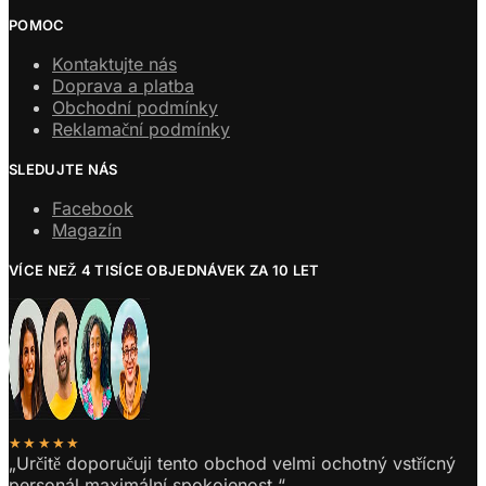
POMOC
Kontaktujte nás
Doprava a platba
Obchodní podmínky
Reklamační podmínky
SLEDUJTE NÁS
Facebook
Magazín
VÍCE NEŽ 4 TISÍCE OBJEDNÁVEK ZA 10 LET
★★★★★
„Určitě doporučuji tento obchod velmi ochotný vstřícný
personál maximální spokojenost.“