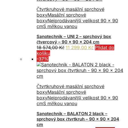
Čtvrtkruhové masážní sprchové
boxy
Masážní sprchové
boxy
Nejprodávanější velikost 90 x 90
cm
S mělkou vanou
Sanotechnik – UNI 2 – sprchový box
čtvercový – 90 x 90 x 204 cm
Původní
Aktuální
18 574,00
Kč
11 299,00
Kč
Přidat do
cena
cena
košíku
byla:
je:
-37%
18
11
574,00 Kč.
299,00 Kč.
Čtvrtkruhové masážní sprchové
boxy
Masážní sprchové
boxy
Nejprodávanější velikost 90 x 90
cm
S mělkou vanou
Sanotechnik – BALATON 2 black –
sprchový box čtvrtkruh – 90 x 90 x 204
cm