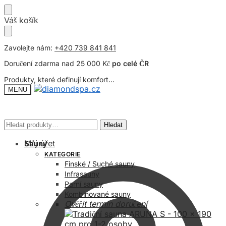
Přeskočit
Přeskočit
Váš košík
na
na
navigaci
obsah
Zavolejte nám:
+420 739 841 841
Doručení zdarma nad 25 000 Kč
po celé ČR
Produkty, které definují komfort...
MENU
Hledat:
Hledat:
Hledat
Hledat
Můj účet
Sauny
KATEGORIE
Finské / Suché sauny
Infrasauny
Parní sauny
Kombinované sauny
Ověřit termín doručení