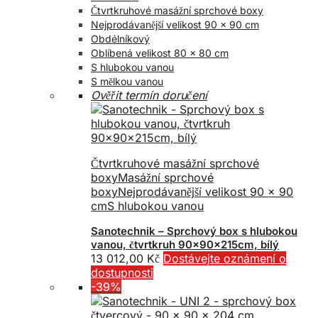
Čtvrtkruhové masážní sprchové boxy
Nejprodávanější velikost 90 x 90 cm
Obdélníkový
Oblíbená velikost 80 x 80 cm
S hlubokou vanou
S mělkou vanou
Ověřit termín doručení
Čtvrtkruhové masážní sprchové
boxy
Masážní sprchové
boxy
Nejprodávanější velikost 90 x 90
cm
S hlubokou vanou
Sanotechnik – Sprchový box s hlubokou
vanou, čtvrtkruh 90x90x215cm, bílý
13 012,00
Kč
Dostávejte oznámení o
dostupnosti
-39%