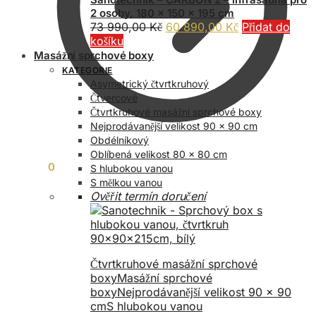
2 osoby, 180 x 150 x 195 cm
Původní
Aktuální
73 990,00
Kč
60 890,00
Kč
Přidat do
cena
cena
košíku
byla:
je:
Masážní sprchové boxy
73
60
KATEGORIE
990,00 Kč.
890,00 Kč.
Asymetrický čtvrtkruhový
Čtvercové
Čtvrtkruhové masážní sprchové boxy
Nejprodávanější velikost 90 x 90 cm
Obdélníkový
Oblíbená velikost 80 x 80 cm
0,00
Kč
0
S hlubokou vanou
S mělkou vanou
Ověřit termín doručení
Čtvrtkruhové masážní sprchové
boxy
Masážní sprchové
boxy
Nejprodávanější velikost 90 x 90
cm
S hlubokou vanou