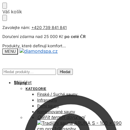
Přeskočit
Přeskočit
Váš košík
na
na
navigaci
obsah
Zavolejte nám:
+420 739 841 841
Doručení zdarma nad 25 000 Kč
po celé ČR
Produkty, které definují komfort...
MENU
Hledat:
Hledat:
Hledat
Hledat
Můj účet
Sauny
KATEGORIE
Finské / Suché sauny
Infrasauny
Parní sauny
Kombinované sauny
Ověřit termín doručení