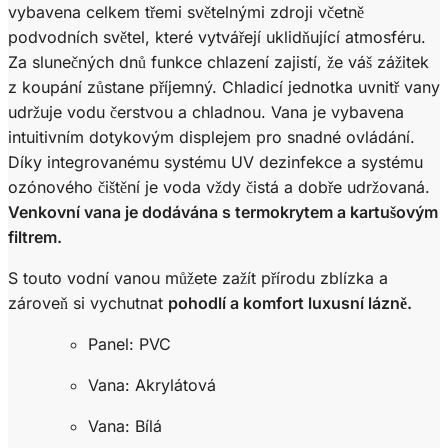
vybavena celkem třemi světelnými zdroji včetně
podvodních světel, které vytvářejí uklidňující atmosféru.
Za slunečných dnů funkce chlazení zajistí, že váš zážitek
z koupání zůstane příjemný. Chladicí jednotka uvnitř vany
udržuje vodu čerstvou a chladnou. Vana je vybavena
intuitivním dotykovým displejem pro snadné ovládání.
Díky integrovanému systému UV dezinfekce a systému
ozónového čištění je voda vždy čistá a dobře udržovaná.
Venkovní vana je dodávána s termokrytem a kartušovým
filtrem.
S touto vodní vanou můžete zažít přírodu zblízka a
zároveň si vychutnat
pohodlí a komfort luxusní lázně.
Panel: PVC
Vana: Akrylátová
Vana: Bílá