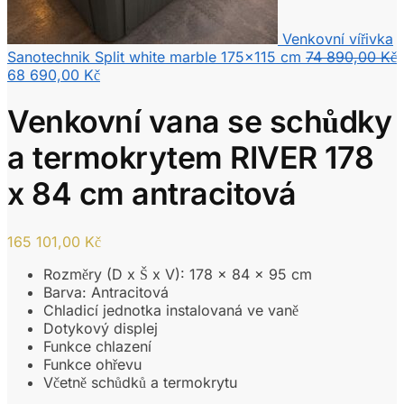
Venkovní vířivka
Sanotechnik Split white marble 175x115 cm
74 890,00
Kč
Původní
Aktuální
68 690,00
Kč
cena
cena
byla:
je:
Venkovní vana se schůdky
74
68
890,00 Kč.
690,00 Kč.
a termokrytem RIVER 178
x 84 cm antracitová
165 101,00
Kč
Rozměry (D x Š x V): 178 x 84 x 95 cm
Barva: Antracitová
Chladicí jednotka instalovaná ve vaně
Dotykový displej
Funkce chlazení
Funkce ohřevu
Včetně schůdků a termokrytu