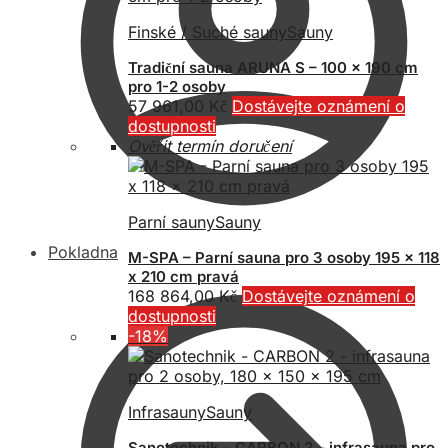
Finské / Suché sauny
Sauny
Tradiční sauna ARUNA S – 100 x 190 cm
pro 1-2 osoby
57 961,00
Kč
Dostávejte oznámení o
dostupnosti
Ověřit termín doručení
Parní sauny
Sauny
Pokladna
M-SPA – Parní sauna pro 3 osoby 195 x 118
x 210 cm pravá
168 864,00
Kč
Dostávejte oznámení o
dostupnosti
-18%
Infrasauny
Sauny
Sanotechnik – CARBON 2 – infrasauna pro