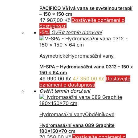
PACIFICO Vířivá vana se světelnou terapií
– 150 x 150 cm
47 987,00
Kč
Dostávejte oznámení o
dostupnosti
-5%
Ověřit termín doručení
Asymetrické
Hydromasážní vany
M-SPA – Hydromasážní vana 0312 – 150 x
150 x 64 cm
Původní
Aktuální
49 990,00
Kč
47 350,00
Kč
Dostávejte
cena
cena
oznámení o dostupnosti
byla:
je:
Ověřit termín doručení
49
47
990,00 Kč.
350,00 Kč.
Hydromasážní vany
Obdélníkové
Hydromasážní vana 089 Graphite
180x150x70 cm
70 358,00
Kč
Dostávejte oznámení o