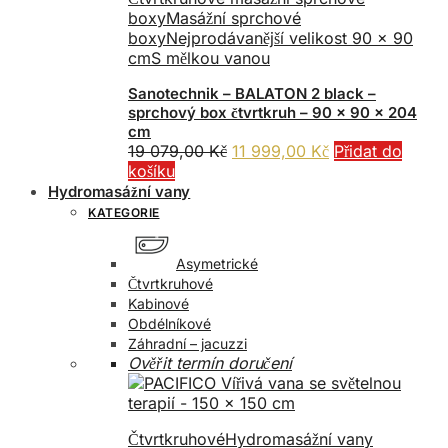
boxy
Masážní sprchové
boxy
Nejprodávanější velikost 90 x 90
cm
S mělkou vanou
Sanotechnik – BALATON 2 black –
sprchový box čtvrtkruh – 90 x 90 x 204
cm
Původní
Aktuální
19 079,00
Kč
11 999,00
Kč
Přidat do
cena
cena
košíku
byla:
je:
Hydromasážní vany
19
11
KATEGORIE
079,00 Kč.
999,00 Kč.
Asymetrické
Čtvrtkruhové
Kabinové
Obdélníkové
Záhradní – jacuzzi
Ověřit termín doručení
Čtvrtkruhové
Hydromasážní vany