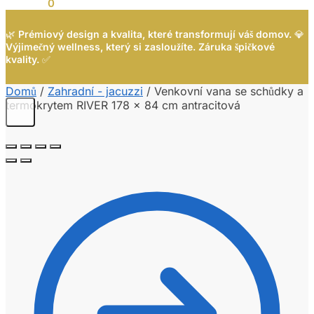
0,00
Kč
0
🌿
Prémiový design a kvalita, které transformují váš domov.
💎
Výjimečný wellness, který si zasloužíte. Záruka špičkové
kvality.
✅
Domů
/
Zahradní - jacuzzi
/
Venkovní vana se schůdky a
termokrytem RIVER 178 x 84 cm antracitová