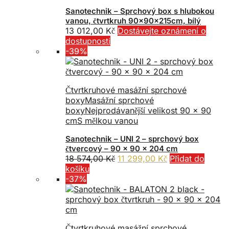
Sanotechnik – Sprchový box s hlubokou
vanou, čtvrtkruh 90x90x215cm, bílý
13 012,00
Kč
Dostávejte oznámení o
dostupnosti
-39%
Čtvrtkruhové masážní sprchové
boxy
Masážní sprchové
boxy
Nejprodávanější velikost 90 x 90
cm
S mělkou vanou
Sanotechnik – UNI 2 – sprchový box
čtvercový – 90 x 90 x 204 cm
Původní
Aktuální
18 574,00
Kč
11 299,00
Kč
Přidat do
cena
cena
košíku
byla:
je:
-37%
18
11
574,00 Kč.
299,00 Kč.
Čtvrtkruhové masážní sprchové