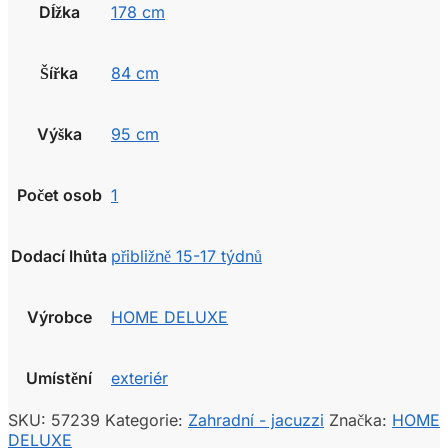
Dĺžka
178 cm
Šířka
84 cm
Výška
95 cm
Počet osob
1
Dodací lhůta
přibližně 15-17 týdnů
Výrobce
HOME DELUXE
Umístění
exteriér
SKU:
57239
Kategorie:
Zahradní - jacuzzi
Značka:
HOME
DELUXE