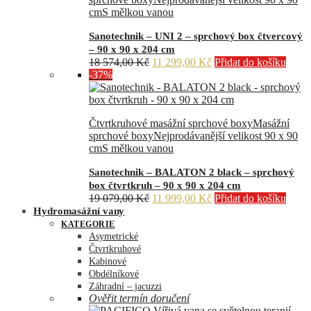
cm
S mělkou vanou
Sanotechnik – UNI 2 – sprchový box čtvercový
– 90 x 90 x 204 cm
Původní
Aktuální
18 574,00
Kč
11 299,00
Kč
Přidat do košíku
cena
cena
-37%
byla:
je:
18
11
574,00 Kč.
299,00 Kč.
Čtvrtkruhové masážní sprchové boxy
Masážní
sprchové boxy
Nejprodávanější velikost 90 x 90
cm
S mělkou vanou
Sanotechnik – BALATON 2 black – sprchový
box čtvrtkruh – 90 x 90 x 204 cm
Původní
Aktuální
19 079,00
Kč
11 999,00
Kč
Přidat do košíku
cena
cena
Hydromasážní vany
byla:
je:
KATEGORIE
19
11
Asymetrické
079,00 Kč.
999,00 Kč.
Čtvrtkruhové
Kabinové
Obdélníkové
Záhradní – jacuzzi
Ověřit termín doručení