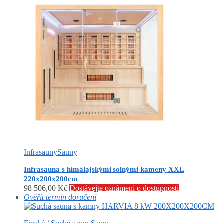
Infrasauny
Sauny
Infrasauna s himálajskými solnými kameny XXL
220x200x200cm
98 506,00
Kč
Dostávejte oznámení o dostupnosti
Ověřit termín doručení
Finské / Suché sauny
Sauny