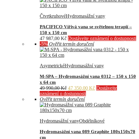
Čtvrtkruhové
Hydromasážní vany
PACIFICO Vířivá vana se světelnou terapií –
150 x 150 cm
47 987,00
Kč
Dostávejte oznámení o dostupnosti
-5%
Ověřit termín doručení
Asymetrické
Hydromasážní vany
M-SPA – Hydromasážní vana 0312 – 150 x 150
x 64 cm
Původní
Aktuální
49 990,00
Kč
47 350,00
Kč
Dostávejte
cena
cena
oznámení o dostupnosti
byla:
je:
Ověřit termín doručení
49
47
990,00 Kč.
350,00 Kč.
Hydromasážní vany
Obdélníkové
Hydromasážní vana 089 Graphite 180x150x70
cm