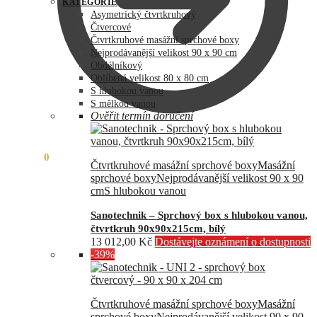
byla:
je:
KATEGORIE
73
60
Asymetrický čtvrtkruhový
990,00 Kč.
890,00 Kč.
Čtvercové
Čtvrtkruhové masážní sprchové boxy
Nejprodávanější velikost 90 x 90 cm
Obdélníkový
Oblíbená velikost 80 x 80 cm
S hlubokou vanou
S mělkou vanou
Ověřit termín doručení
0,00
Kč
0
Čtvrtkruhové masážní sprchové boxy
Masážní
sprchové boxy
Nejprodávanější velikost 90 x 90
cm
S hlubokou vanou
Sanotechnik – Sprchový box s hlubokou vanou,
čtvrtkruh 90x90x215cm, bílý
13 012,00
Kč
Dostávejte oznámení o dostupnosti
-39%
Čtvrtkruhové masážní sprchové boxy
Masážní
sprchové boxy
Nejprodávanější velikost 90 x 90