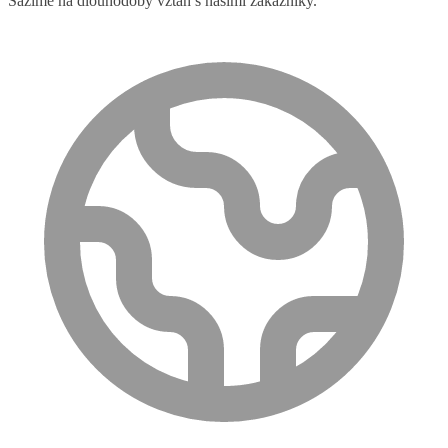
Sázíme na dlouhodobý vztah s našimi zákazníky.