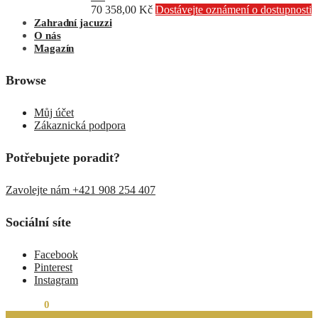
70 358,00
Kč
Dostávejte oznámení o dostupnosti
Zahradní jacuzzi
O nás
Magazín
Browse
Můj účet
Zákaznická podpora
Potřebujete poradit?
Zavolejte nám +421 908 254 407
Sociální síte
Facebook
Pinterest
Instagram
0,00
Kč
0