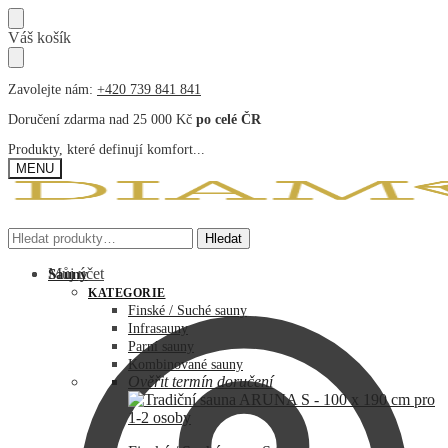
Přeskočit
Přeskočit
Váš košík
na
na
navigaci
obsah
Zavolejte nám:
+420 739 841 841
Doručení zdarma nad 25 000 Kč
po celé ČR
Produkty, které definují komfort...
MENU
Hledat:
Hledat:
Hledat
Hledat
Můj účet
Sauny
KATEGORIE
Finské / Suché sauny
Infrasauny
Parní sauny
Kombinované sauny
Ověřit termín doručení