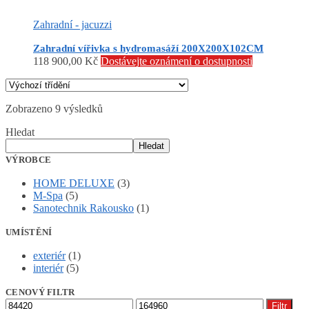
Zahradní - jacuzzi
Zahradní vířivka s hydromasáží 200X200X102CM
118 900,00
Kč
Dostávejte oznámení o dostupnosti
Zobrazeno 9 výsledků
Hledat
Hledat
VÝROBCE
HOME DELUXE
(3)
M-Spa
(5)
Sanotechnik Rakousko
(1)
UMÍSTĚNÍ
exteriér
(1)
interiér
(5)
CENOVÝ FILTR
Minimální
Maximální
Filtr