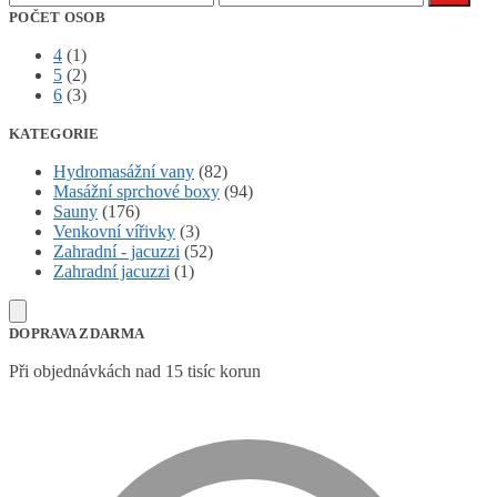
cena
cena
POČET OSOB
4
(1)
5
(2)
6
(3)
KATEGORIE
Hydromasážní vany
(82)
Masážní sprchové boxy
(94)
Sauny
(176)
Venkovní vířivky
(3)
Zahradní - jacuzzi
(52)
Zahradní jacuzzi
(1)
DOPRAVA ZDARMA
Při objednávkách nad 15 tisíc korun