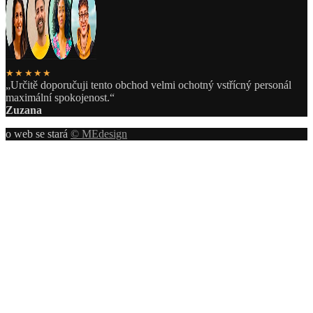
★★★★★
„Určitě doporučuji tento obchod velmi ochotný vstřícný personál
maximální spokojenost.“
Zuzana
o web se stará
© MEdesign