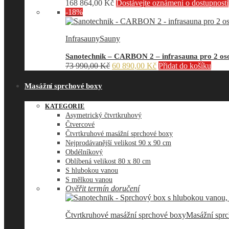
168 864,00
Kč
Dostávejte oznámení o dostupnosti
-18%
Infrasauny
Sauny
Sanotechnik – CARBON 2 – infrasauna pro 2 oso
Původní
Aktuální
73 990,00
Kč
60 890,00
Kč
Přidat do košíku
cena
cena
byla:
je:
Masážní sprchové boxy
73
60
990,00 Kč.
890,00 Kč.
KATEGORIE
Asymetrický čtvrtkruhový
Čtvercové
Čtvrtkruhové masážní sprchové boxy
Nejprodávanější velikost 90 x 90 cm
Obdélníkový
Oblíbená velikost 80 x 80 cm
S hlubokou vanou
S mělkou vanou
Ověřit termín doručení
Čtvrtkruhové masážní sprchové boxy
Masážní spr