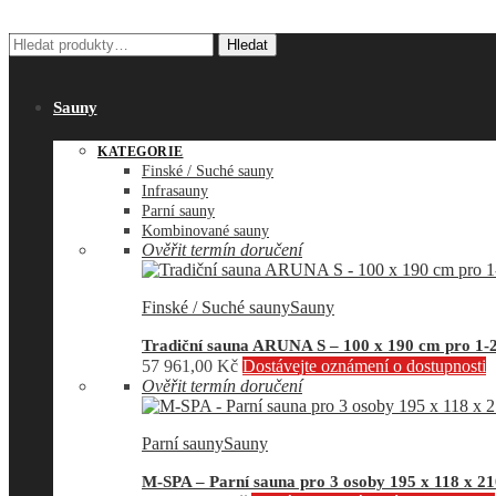
Hledat:
Hledat
Sauny
KATEGORIE
Finské / Suché sauny
Infrasauny
Parní sauny
Kombinované sauny
Ověřit termín doručení
Finské / Suché sauny
Sauny
Tradiční sauna ARUNA S – 100 x 190 cm pro 1-
57 961,00
Kč
Dostávejte oznámení o dostupnosti
Ověřit termín doručení
Parní sauny
Sauny
M-SPA – Parní sauna pro 3 osoby 195 x 118 x 2