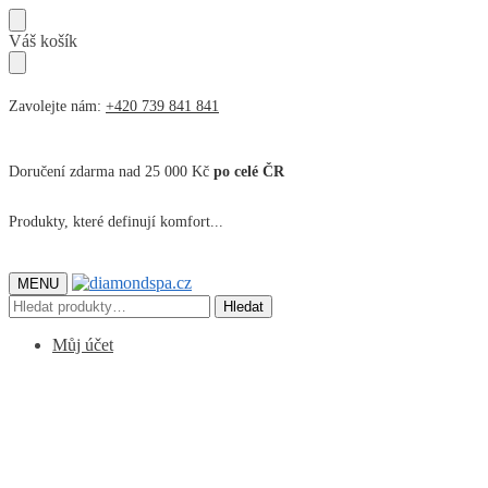
Přeskočit
Přeskočit
Váš košík
na
na
navigaci
obsah
Zavolejte nám:
+420 739 841 841
Doručení zdarma nad 25 000 Kč
po celé ČR
Produkty, které definují komfort...
MENU
Hledat:
Hledat
Můj účet