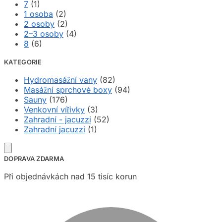
7
(1)
1 osoba
(2)
2 osoby
(2)
2–3 osoby
(4)
8
(6)
KATEGORIE
Hydromasážní vany
(82)
Masážní sprchové boxy
(94)
Sauny
(176)
Venkovní vířivky
(3)
Zahradní - jacuzzi
(52)
Zahradní jacuzzi
(1)
DOPRAVA ZDARMA
Při objednávkách nad 15 tisíc korun