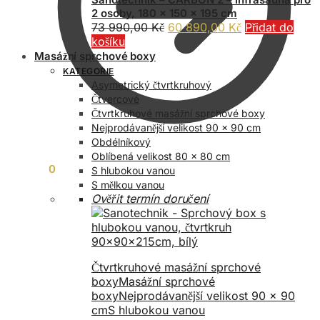
2 osoby, 180 x 150 x 195 cm
Původní
Aktuální
73 990,00
Kč
60 890,00
Kč
Přidat do
cena
cena
košíku
byla:
je:
Masážní sprchové boxy
73
60
KATEGORIE
990,00 Kč.
890,00 Kč.
Asymetrický čtvrtkruhový
Čtvercové
Čtvrtkruhové masážní sprchové boxy
Nejprodávanější velikost 90 x 90 cm
Obdélníkový
Oblíbená velikost 80 x 80 cm
0,00
Kč
0
S hlubokou vanou
S mělkou vanou
Ověřit termín doručení
Čtvrtkruhové masážní sprchové
boxy
Masážní sprchové
boxy
Nejprodávanější velikost 90 x 90
cm
S hlubokou vanou