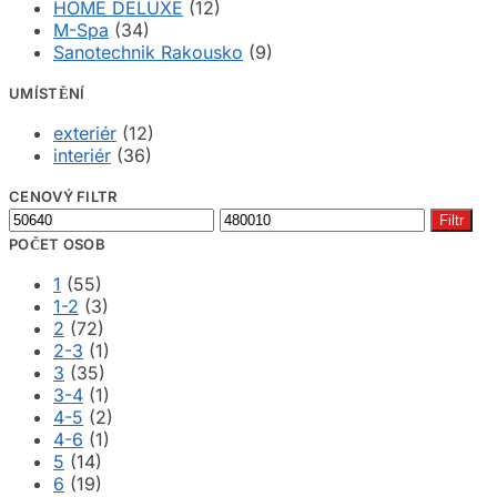
HOME DELUXE
(12)
M-Spa
(34)
Sanotechnik Rakousko
(9)
UMÍSTĚNÍ
exteriér
(12)
interiér
(36)
CENOVÝ FILTR
Minimální
Maximální
Filtr
cena
cena
POČET OSOB
1
(55)
1-2
(3)
2
(72)
2-3
(1)
3
(35)
3-4
(1)
4-5
(2)
4-6
(1)
5
(14)
6
(19)