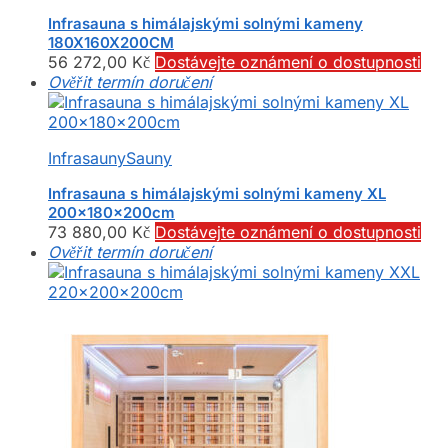
Infrasauna s himálajskými solnými kameny
180X160X200CM
56 272,00
Kč
Dostávejte oznámení o dostupnosti
Ověřit termín doručení
Infrasauny
Sauny
Infrasauna s himálajskými solnými kameny XL
200x180x200cm
73 880,00
Kč
Dostávejte oznámení o dostupnosti
Ověřit termín doručení