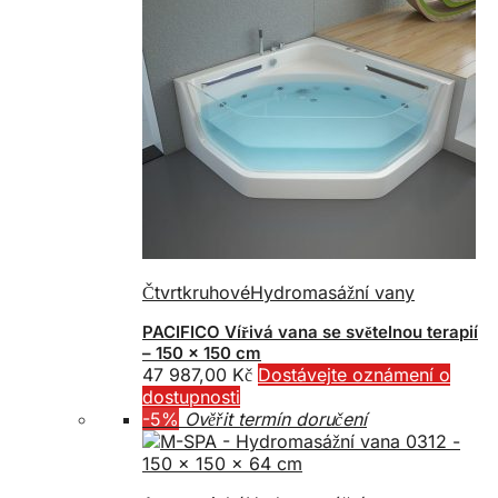
Čtvrtkruhové
Hydromasážní vany
PACIFICO Vířivá vana se světelnou terapií
– 150 x 150 cm
47 987,00
Kč
Dostávejte oznámení o
dostupnosti
-5%
Ověřit termín doručení