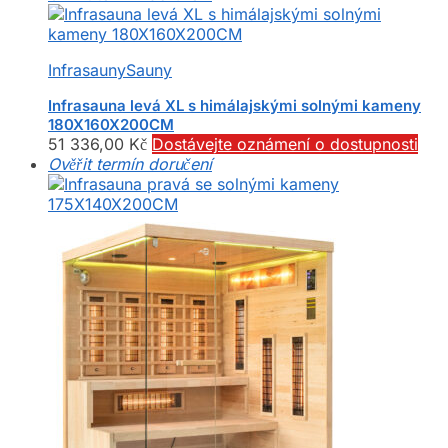
Infrasauny
Sauny
Infrasauna levá XL s himálajskými solnými kameny
180X160X200CM
51 336,00
Kč
Dostávejte oznámení o dostupnosti
Ověřit termín doručení