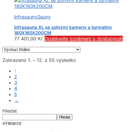
Infrasauny
Sauny
Infrasauna XL se solnými kameny a turmalíny
180X160X200CM
77 401,00
Kč
Dostávejte oznámení o dostupnosti
Zobrazeno 1. – 12. z 55 výsledků
1
2
3
4
5
→
Hledat
Hledat
VÝROBCE