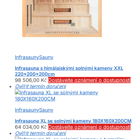
Infrasauny
Sauny
Infrasauna s himálajskými solnými kameny XXL
220x200x200cm
98 506,00
Kč
Dostávejte oznámení o dostupnosti
Ověřit termín doručení
Infrasauny
Sauny
Infrasauna XL se solnými kameny 180X160X200CM
64 034,00
Kč
Dostávejte oznámení o dostupnosti
Ověřit termín doručení