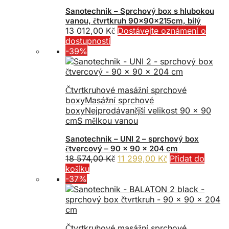
Sanotechnik – Sprchový box s hlubokou
vanou, čtvrtkruh 90x90x215cm, bílý
13 012,00
Kč
Dostávejte oznámení o
dostupnosti
-39%
Čtvrtkruhové masážní sprchové
boxy
Masážní sprchové
boxy
Nejprodávanější velikost 90 x 90
cm
S mělkou vanou
Sanotechnik – UNI 2 – sprchový box
čtvercový – 90 x 90 x 204 cm
Původní
Aktuální
18 574,00
Kč
11 299,00
Kč
Přidat do
cena
cena
košíku
byla:
je:
-37%
18
11
574,00 Kč.
299,00 Kč.
Čtvrtkruhové masážní sprchové