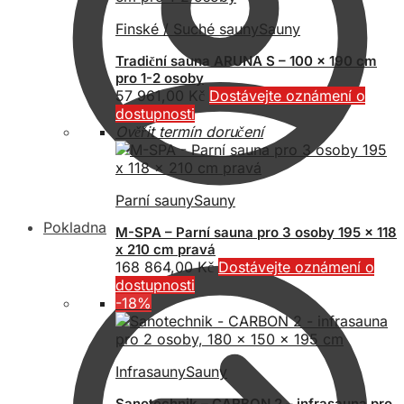
Finské / Suché sauny
Sauny
Tradiční sauna ARUNA S – 100 x 190 cm
pro 1-2 osoby
57 961,00
Kč
Dostávejte oznámení o
dostupnosti
Ověřit termín doručení
Parní sauny
Sauny
Pokladna
M-SPA – Parní sauna pro 3 osoby 195 x 118
x 210 cm pravá
168 864,00
Kč
Dostávejte oznámení o
dostupnosti
-18%
Infrasauny
Sauny
Sanotechnik – CARBON 2 – infrasauna pro