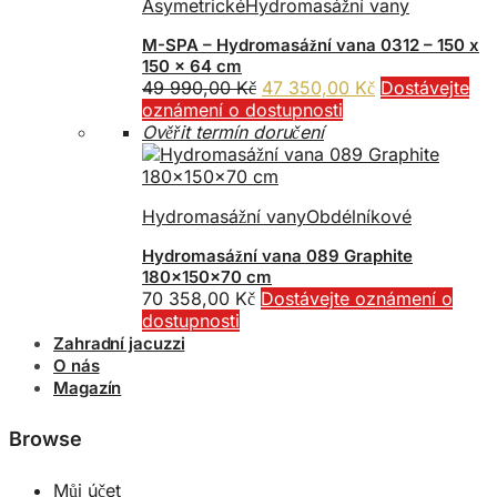
Asymetrické
Hydromasážní vany
M-SPA – Hydromasážní vana 0312 – 150 x
150 x 64 cm
Původní
Aktuální
49 990,00
Kč
47 350,00
Kč
Dostávejte
cena
cena
oznámení o dostupnosti
byla:
je:
Ověřit termín doručení
49
47
990,00 Kč.
350,00 Kč.
Hydromasážní vany
Obdélníkové
Hydromasážní vana 089 Graphite
180x150x70 cm
70 358,00
Kč
Dostávejte oznámení o
dostupnosti
Zahradní jacuzzi
O nás
Magazín
Browse
Můj účet