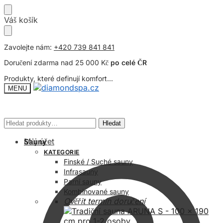
Přeskočit
Přeskočit
Váš košík
na
na
navigaci
obsah
Zavolejte nám:
+420 739 841 841
Doručení zdarma nad 25 000 Kč
po celé ČR
Produkty, které definují komfort...
MENU
Hledat:
Hledat:
Hledat
Hledat
Můj účet
Sauny
KATEGORIE
Finské / Suché sauny
Infrasauny
Parní sauny
Kombinované sauny
Ověřit termín doručení