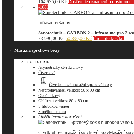
164 935,00
Kč
Dostávejte oznámení o dostupnosti
-18%
Infrasauny
Sauny
Sanotechnik – CARBON 2 – infrasauna pro 2 oso
Původní
Aktuální
73 990,00
Kč
60 890,00
Kč
Přidat do košíku
cena
cena
byla:
je:
Masážní sprchové boxy
73
60
990,00 Kč.
890,00 Kč.
KATEGORIE
Asymetrický čtvrtkruhový
Čtvercové
Čtvrtkruhové masážní sprchové boxy
Nejprodávanější velikost 90 x 90 cm
Obdélníkový
Oblíbená velikost 80 x 80 cm
S hlubokou vanou
S mělkou vanou
Ověřit termín doručení
Čtvrtkruhové masážní sprchové boxy
Masážní spr