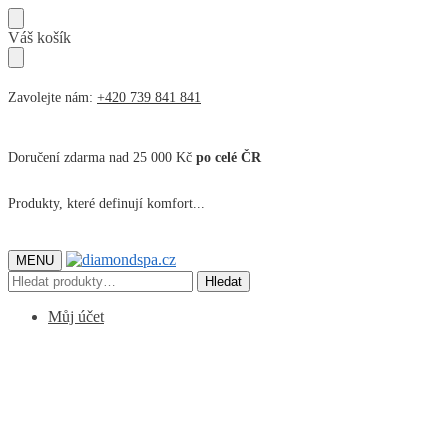
Přeskočit
Přeskočit
Váš košík
na
na
navigaci
obsah
Zavolejte nám:
+420 739 841 841
Doručení zdarma nad 25 000 Kč
po celé ČR
Produkty, které definují komfort...
MENU
Hledat:
Hledat
Můj účet