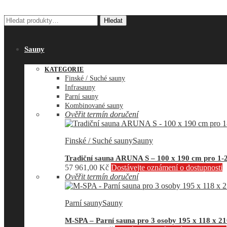
Hledat:
Hledat
Sauny
KATEGORIE
Finské / Suché sauny
Infrasauny
Parní sauny
Kombinované sauny
Ověřit termín doručení
Finské / Suché sauny
Sauny
Tradiční sauna ARUNA S – 100 x 190 cm pro 1-
57 961,00
Kč
Dostávejte oznámení o dostupnosti
Ověřit termín doručení
Parní sauny
Sauny
M-SPA – Parní sauna pro 3 osoby 195 x 118 x 2