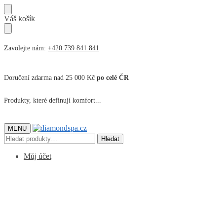
Přeskočit
Přeskočit
Váš košík
na
na
navigaci
obsah
Zavolejte nám:
+420 739 841 841
Doručení zdarma nad 25 000 Kč
po celé ČR
Produkty, které definují komfort...
MENU
Hledat:
Hledat
Můj účet