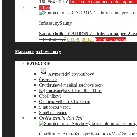
168 864,00
Kč
Dostávejte oznámení o dostupnosti
-18%
Infrasauny
Sauny
Sanotechnik – CARBON 2 – infrasauna pro 2 oso
Původní
Aktuální
73 990,00
Kč
60 890,00
Kč
Přidat do košíku
cena
cena
byla:
je:
Masážní sprchové boxy
73
60
990,00 Kč.
890,00 Kč.
KATEGORIE
Asymetrický čtvrtkruhový
Čtvercové
Čtvrtkruhové masážní sprchové boxy
Nejprodávanější velikost 90 x 90 cm
Obdélníkový
Oblíbená velikost 80 x 80 cm
S hlubokou vanou
S mělkou vanou
Ověřit termín doručení
Čtvrtkruhové masážní sprchové boxy
Masážní spr