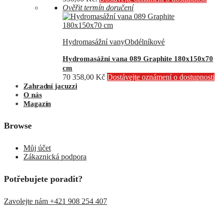
Ověřit termín doručení
Hydromasážní vany
Obdélníkové
Hydromasážní vana 089 Graphite 180x150x70
cm
70 358,00
Kč
Dostávejte oznámení o dostupnosti
Zahradní jacuzzi
O nás
Magazín
Browse
Můj účet
Zákaznická podpora
Potřebujete poradit?
Zavolejte nám +421 908 254 407