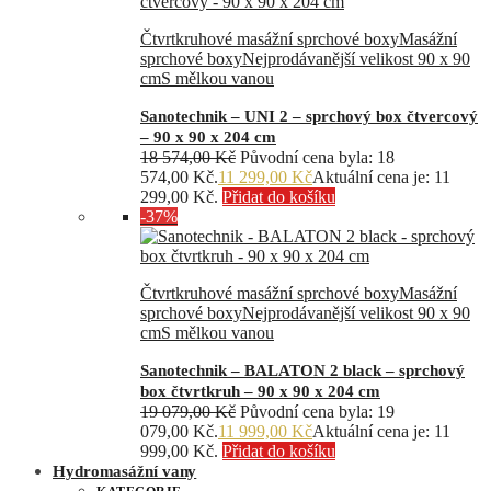
Čtvrtkruhové masážní sprchové boxy
Masážní
sprchové boxy
Nejprodávanější velikost 90 x 90
cm
S mělkou vanou
Sanotechnik – UNI 2 – sprchový box čtvercový
– 90 x 90 x 204 cm
18 574,00
Kč
Původní cena byla: 18
574,00 Kč.
11 299,00
Kč
Aktuální cena je: 11
299,00 Kč.
Přidat do košíku
-37%
Čtvrtkruhové masážní sprchové boxy
Masážní
sprchové boxy
Nejprodávanější velikost 90 x 90
cm
S mělkou vanou
Sanotechnik – BALATON 2 black – sprchový
box čtvrtkruh – 90 x 90 x 204 cm
19 079,00
Kč
Původní cena byla: 19
079,00 Kč.
11 999,00
Kč
Aktuální cena je: 11
999,00 Kč.
Přidat do košíku
Hydromasážní vany