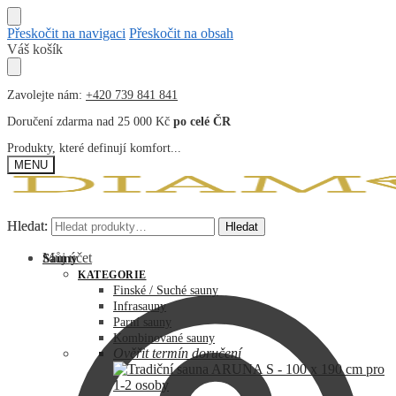
Přeskočit na navigaci
Přeskočit na obsah
Váš košík
Zavolejte nám:
+420 739 841 841
Doručení zdarma nad 25 000 Kč
po celé ČR
Produkty, které definují komfort...
MENU
Hledat:
Hledat:
Hledat
Hledat
Můj účet
Sauny
KATEGORIE
Finské / Suché sauny
Infrasauny
Parní sauny
Kombinované sauny
Ověřit termín doručení