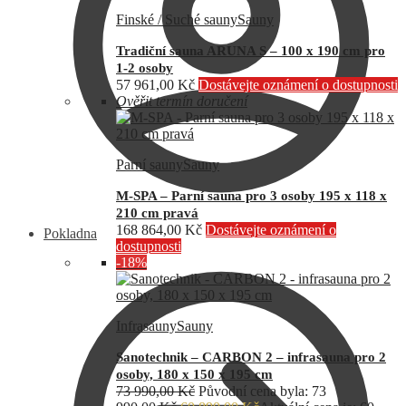
Finské / Suché sauny
Sauny
Tradiční sauna ARUNA S – 100 x 190 cm pro
1-2 osoby
57 961,00
Kč
Dostávejte oznámení o dostupnosti
Ověřit termín doručení
Parní sauny
Sauny
M-SPA – Parní sauna pro 3 osoby 195 x 118 x
210 cm pravá
168 864,00
Kč
Dostávejte oznámení o
Pokladna
dostupnosti
-18%
Infrasauny
Sauny
Sanotechnik – CARBON 2 – infrasauna pro 2
osoby, 180 x 150 x 195 cm
73 990,00
Kč
Původní cena byla: 73