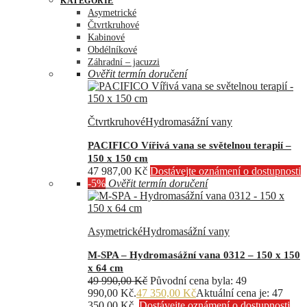
KATEGORIE
Asymetrické
Čtvrtkruhové
Kabinové
Obdélníkové
Záhradní – jacuzzi
Ověřit termín doručení
Čtvrtkruhové
Hydromasážní vany
PACIFICO Vířivá vana se světelnou terapií –
150 x 150 cm
47 987,00
Kč
Dostávejte oznámení o dostupnosti
-5%
Ověřit termín doručení
Asymetrické
Hydromasážní vany
M-SPA – Hydromasážní vana 0312 – 150 x 150
x 64 cm
49 990,00
Kč
Původní cena byla: 49
990,00 Kč.
47 350,00
Kč
Aktuální cena je: 47
350,00 Kč.
Dostávejte oznámení o dostupnosti