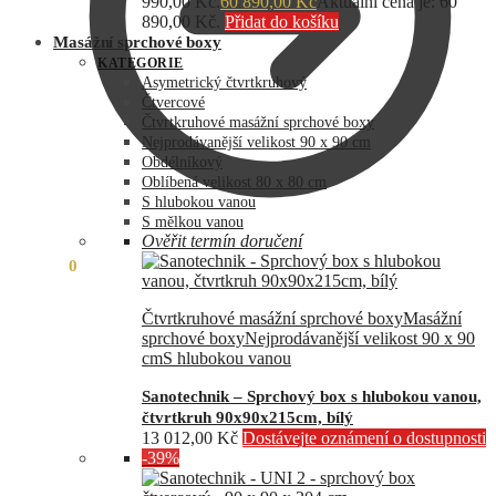
990,00 Kč.
60 890,00
Kč
Aktuální cena je: 60
890,00 Kč.
Přidat do košíku
Masážní sprchové boxy
KATEGORIE
Asymetrický čtvrtkruhový
Čtvercové
Čtvrtkruhové masážní sprchové boxy
Nejprodávanější velikost 90 x 90 cm
Obdélníkový
Oblíbená velikost 80 x 80 cm
S hlubokou vanou
S mělkou vanou
Ověřit termín doručení
0,00
Kč
0
Čtvrtkruhové masážní sprchové boxy
Masážní
sprchové boxy
Nejprodávanější velikost 90 x 90
cm
S hlubokou vanou
Sanotechnik – Sprchový box s hlubokou vanou,
čtvrtkruh 90x90x215cm, bílý
13 012,00
Kč
Dostávejte oznámení o dostupnosti
-39%