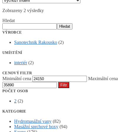
Zobrazeny 2 výsledky
Hledat
Hledat
VÝROBCE
Sanotechnik Rakousko
(2)
UMÍSTĚNÍ
interiér
(2)
CENOVÝ FILTR
Minimální cena
Maximální cena
Filtr
POČET OSOB
2
(2)
KATEGORIE
Hydromasážní vany
(82)
Masážní sprchové boxy
(94)
Sauny
(176)