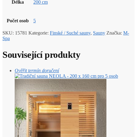
Délka
200 cm
Počet osob
5
SKU:
15781
Kategorie:
Finské / Suché sauny
,
Sauny
Značka:
M-
Spa
Související produkty
Ověřit termín doručení