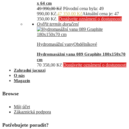
x 64 cm
49 990,00
Kč
Původní cena byla: 49
990,00 Kč.
47 350,00
Kč
Aktuální cena je: 47
350,00 Kč.
Dostávejte oznámení o dostupnosti
Ověřit termín doručení
Hydromasážní vany
Obdélníkové
Hydromasážní vana 089 Graphite 180x150x70
cm
70 358,00
Kč
Dostávejte oznámení o dostupnosti
Zahradní jacuzzi
O nás
Magazín
Browse
Můj účet
Zákaznická podpora
Potřebujete poradit?