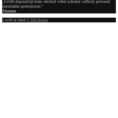
„Určitě doporučuji tento obchod velmi ochotný vstřícný personál
maximální spokojenost.“
Zuzana
o web se stará
© MEdesign