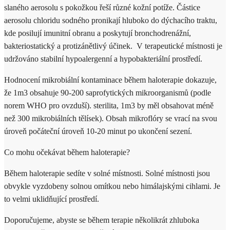
slaného aerosolu s pokožkou řeší různé kožní potíže.
Částice
aerosolu chloridu sodného pronikají hluboko do dýchacího traktu,
kde posilují
imunitní obranu a poskytují bronchodrenážní,
bakteriostatický a protizánětlivý účinek.
V terapeutické místnosti je
udržováno stabilní hypoalergenní a hypobakteriální prostředí.
Hodnocení mikrobiální kontaminace během haloterapie dokazuje,
že
1m3 obsahuje 90-200 saprofytických mikroorganismů (podle
norem WHO pro ovzduší).
sterilita, 1m3 by měl obsahovat méně
než 300 mikrobiálních tělísek). Obsah mikroflóry se vrací na svou
úroveň
počáteční úroveň 10-20 minut po ukončení sezení.
Co mohu očekávat během haloterapie?
Během haloterapie sedíte v solné místnosti. Solné místnosti jsou
obvykle vyzdobeny solnou omítkou nebo himálajskými cihlami. Je
to velmi uklidňující prostředí.
Doporučujeme, abyste se během terapie několikrát zhluboka