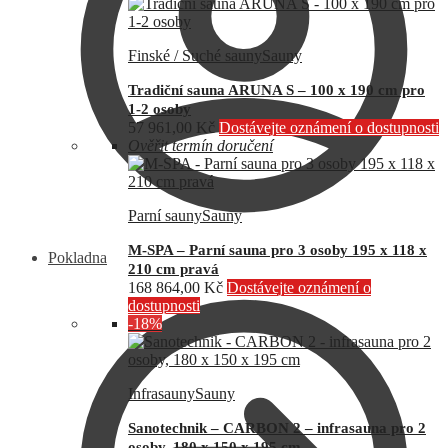
Finské / Suché sauny
Sauny
Tradiční sauna ARUNA S – 100 x 190 cm pro
1-2 osoby
57 961,00
Kč
Dostávejte oznámení o dostupnosti
Ověřit termín doručení
Parní sauny
Sauny
M-SPA – Parní sauna pro 3 osoby 195 x 118 x
Pokladna
210 cm pravá
168 864,00
Kč
Dostávejte oznámení o
dostupnosti
-18%
Infrasauny
Sauny
Sanotechnik – CARBON 2 – infrasauna pro 2
osoby, 180 x 150 x 195 cm