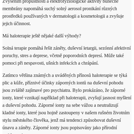
Zvýšením propustnosti a elektrofyziologické aktivity buněčné
membrány napomáhá suchý solný aerosol pronikání různých
prostředků používaných v dermatologii a kosmetologii a zvyšuje
jejich účinnost.
Má haloterapie ještě nějaké další výhody?
Solná terapie pomáhá řešit záněty, duševní letargii, sezónní afektivní
poruchy, stres a deprese, včetně poporodních depresí. Může také
pomoci při nespavosti, ušních infekcích a chrápání.
Zatímco většina známých a uváděných přínosů haloterapie se týká
plic a kůže, příznivé účinky záporných iontů na duševní pohodu
jsou zvláště zajímavé pro psychiatra. Bylo prokázáno, že záporné
ionty, které vznikají například při haloterapii, zvyšují jasnost myšlení
a duševní pohodu. Záporné ionty na sebe vážou a neutralizují
kladné ionty, které jsou hojně zastoupeny v našem rušném životním
stylu městského člověka, jenž má tendenci způsobovat duševní
únavu a záněty. Záporné ionty jsou popisovány jako přírodní