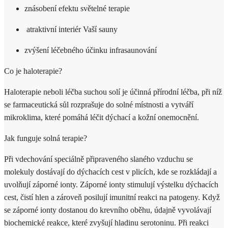
znásobení efektu světelné terapie
atraktivní interiér Vaší sauny
zvýšení léčebného účinku infrasaunování
Co je haloterapie?
Haloterapie neboli léčba suchou solí je účinná přírodní léčba, při níž
se farmaceutická sůl rozprašuje do solné místnosti a vytváří
mikroklima, které pomáhá léčit dýchací a kožní onemocnění.
Jak funguje solná terapie?
Při vdechování speciálně připraveného slaného vzduchu se
molekuly dostávají do dýchacích cest v plicích, kde se rozkládají a
uvolňují záporné ionty. Záporné ionty stimulují výstelku dýchacích
cest, čistí hlen a zároveň posilují imunitní reakci na patogeny. Když
se záporné ionty dostanou do krevního oběhu, údajně vyvolávají
biochemické reakce, které zvyšují hladinu serotoninu. Při reakci