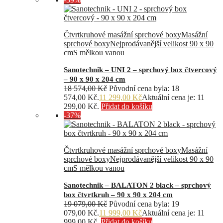
Čtvrtkruhové masážní sprchové boxy
Masážní
sprchové boxy
Nejprodávanější velikost 90 x 90
cm
S mělkou vanou
Sanotechnik – UNI 2 – sprchový box čtvercový
– 90 x 90 x 204 cm
18 574,00
Kč
Původní cena byla: 18
574,00 Kč.
11 299,00
Kč
Aktuální cena je: 11
299,00 Kč.
Přidat do košíku
-37%
Čtvrtkruhové masážní sprchové boxy
Masážní
sprchové boxy
Nejprodávanější velikost 90 x 90
cm
S mělkou vanou
Sanotechnik – BALATON 2 black – sprchový
box čtvrtkruh – 90 x 90 x 204 cm
19 079,00
Kč
Původní cena byla: 19
079,00 Kč.
11 999,00
Kč
Aktuální cena je: 11
999,00 Kč.
Přidat do košíku