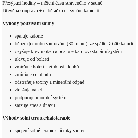
Přesýpací hodiny – měření času stráveného v sauně
Dřevěná souprava + naběračka na sypání kamenů
Výhody používání sauny:
spaluje kalorie
během jednoho saunování (30 minut) lze spálit až 600 kalorií
zvyšuje krevní oběh a posiluje kardiovaskulární systém
ulevuje od bolesti
zmírňuje bolest a ztuhlost kloubů
zmírňuje celulitidu
odstraňuje toxiny a minerální odpad
zlepšuje náladu
podporuje imunitní systém
snižuje stres a únavu
Výhody solní terapie/haloterapie
spojení solné terapie s účinky sauny