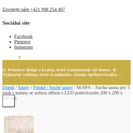
Zavolejte nám +421 908 254 407
Sociální síte
Facebook
Pinterest
Instagram
0,00
Kč
0
🌿
Prémiový design a kvalita, které transformují váš domov.
💎
Výjimečný wellness, který si zasloužíte. Záruka špičkové kvality.
✅
Domů
/
Sauny
/
Finské / Suché sauny
/
M-SPA – Suchá sauna pro 5
osob s kamny se solnou stěnou s LED podsvícením 200 x 200 x
200 cm