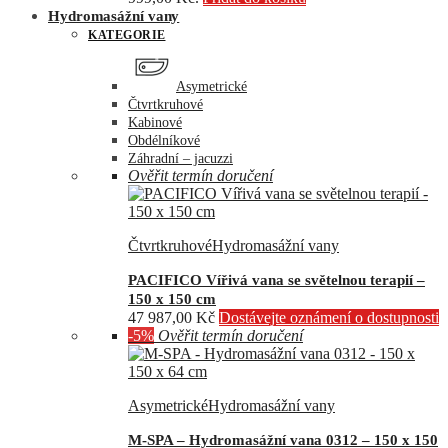
Hydromasážní vany
KATEGORIE
Asymetrické
Čtvrtkruhové
Kabinové
Obdélníkové
Záhradní – jacuzzi
Ověřit termín doručení
Čtvrtkruhové
Hydromasážní vany
PACIFICO Vířivá vana se světelnou terapií –
150 x 150 cm
47 987,00
Kč
Dostávejte oznámení o dostupnosti
-5%
Ověřit termín doručení
Asymetrické
Hydromasážní vany
M-SPA – Hydromasážní vana 0312 – 150 x 150