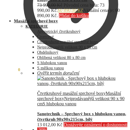
73 990,00
Kč
Původní cena byla: 73
990,00 Kč.
60 890,00
Kč
Aktuální cena je: 60
890,00 Kč.
Přidat do košíku
Masážní sprchové boxy
KATEGORIE
Asymetrický čtvrtkruhový
Čtvercové
Čtvrtkruhové masážní sprchové boxy
Nejprodávanější velikost 90 x 90 cm
Obdélníkový
Oblíbená velikost 80 x 80 cm
S hlubokou vanou
S mělkou vanou
0,00
Kč
0
Ověřit termín doručení
Čtvrtkruhové masážní sprchové boxy
Masážní
sprchové boxy
Nejprodávanější velikost 90 x 90
cm
S hlubokou vanou
Sanotechnik – Sprchový box s hlubokou vanou,
čtvrtkruh 90x90x215cm, bílý
13 012,00
Kč
Dostávejte oznámení o dostupnosti
-39%