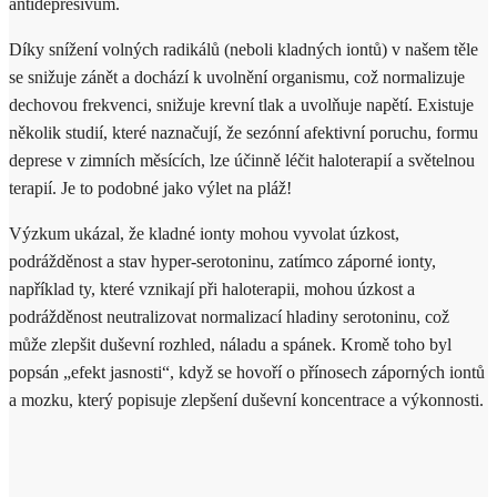
antidepresivum.
Díky snížení volných radikálů (neboli kladných iontů) v našem těle
se snižuje zánět a dochází k uvolnění organismu, což normalizuje
dechovou frekvenci, snižuje krevní tlak a uvolňuje napětí. Existuje
několik studií, které naznačují, že sezónní afektivní poruchu, formu
deprese v zimních měsících, lze účinně léčit haloterapií a světelnou
terapií. Je to podobné jako výlet na pláž!
Výzkum ukázal, že kladné ionty mohou vyvolat úzkost,
podrážděnost a stav hyper-serotoninu, zatímco záporné ionty,
například ty, které vznikají při haloterapii, mohou úzkost a
podrážděnost neutralizovat normalizací hladiny serotoninu, což
může zlepšit duševní rozhled, náladu a spánek. Kromě toho byl
popsán „efekt jasnosti“, když se hovoří o přínosech záporných iontů
a mozku, který popisuje zlepšení duševní koncentrace a výkonnosti.