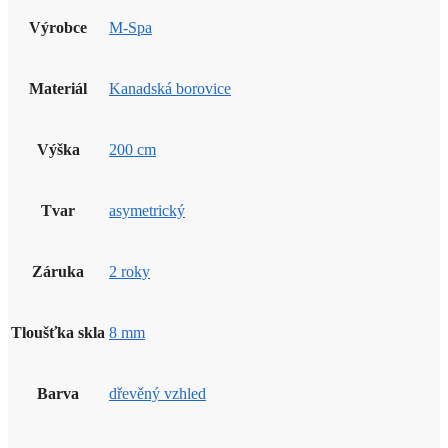
Výrobce
M-Spa
Materiál
Kanadská borovice
Výška
200 cm
Tvar
asymetrický
Záruka
2 roky
Tloušťka skla
8 mm
Barva
dřevěný vzhled