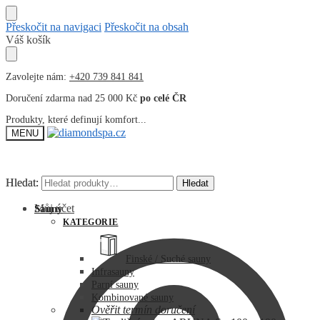
Přeskočit na navigaci
Přeskočit na obsah
Váš košík
Zavolejte nám:
+420 739 841 841
Doručení zdarma nad 25 000 Kč
po celé ČR
Produkty, které definují komfort...
MENU
Hledat:
Hledat:
Hledat
Hledat
Můj účet
Sauny
KATEGORIE
Finské / Suché sauny
Infrasauny
Parní sauny
Kombinované sauny
Ověřit termín doručení