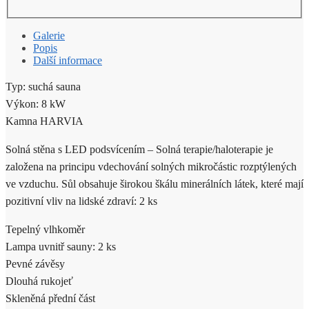
Galerie
Popis
Další informace
Typ: suchá sauna
Výkon: 8 kW
Kamna HARVIA
Solná stěna s LED podsvícením – Solná terapie/haloterapie je
založena na principu vdechování solných mikročástic rozptýlených
ve vzduchu. Sůl obsahuje širokou škálu minerálních látek, které mají
pozitivní vliv na lidské zdraví: 2 ks
Tepelný vlhkoměr
Lampa uvnitř sauny: 2 ks
Pevné závěsy
Dlouhá rukojeť
Skleněná přední část