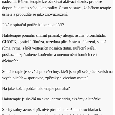
nadechli. Během terapie lze očekávat aktivaci sliznic, proto se
doporučuje mít s sebou kapesníky. Často se stává, že během terapie
usnete a probudíte se jako znovuzrození.
Jaké respirační potíže haloterapie léčí?
Haloterapie pomáhá zmírnit příznaky alergií,
astma, bronchitida,
CHOPN, cystická fibróza, rozedma plic, časté nachlazení, senná
rýma, rýma, zánět vedlejších nosních dutin, kuřácký kašel,
poškození způsobené kouřením a onemocnění horních cest
dýchacích.
Solná terapie je skvělá pro všechny, kteří jsou při své práci závislí na
svých plicích – sportovce, zpěváky a všechny ostatní.
Na jaké kožní potíže haloterapie pomáhá?
Haloterapie je skvělá na akné, dermatitidu, ekzémy a lupénku.
Suchý solný aerosol příznivě působí na kožní mikrocirkulaci.