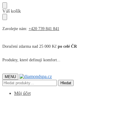
Přeskočit
Přeskočit
Váš košík
na
na
navigaci
obsah
Zavolejte nám:
+420 739 841 841
Doručení zdarma nad 25 000 Kč
po celé ČR
Produkty, které definují komfort...
MENU
Hledat:
Hledat
Můj účet