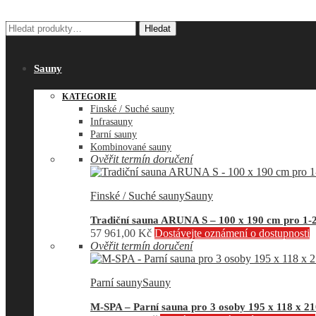
Hledat:
Hledat
Sauny
KATEGORIE
Finské / Suché sauny
Infrasauny
Parní sauny
Kombinované sauny
Ověřit termín doručení
Finské / Suché sauny
Sauny
Tradiční sauna ARUNA S – 100 x 190 cm pro 1-
57 961,00
Kč
Dostávejte oznámení o dostupnosti
Ověřit termín doručení
Parní sauny
Sauny
M-SPA – Parní sauna pro 3 osoby 195 x 118 x 2