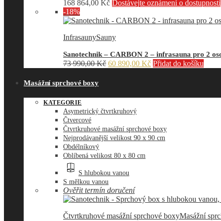
168 864,00
Kč
Dostávejte oznámení o dostupnosti
-18%
Infrasauny
Sauny
Sanotechnik – CARBON 2 – infrasauna pro 2 oso
Původní
Aktuální
73 990,00
Kč
60 890,00
Kč
Přidat do košíku
cena
cena
byla:
je:
Masážní sprchové boxy
73
60
990,00 Kč.
890,00 Kč.
KATEGORIE
Asymetrický čtvrtkruhový
Čtvercové
Čtvrtkruhové masážní sprchové boxy
Nejprodávanější velikost 90 x 90 cm
Obdélníkový
Oblíbená velikost 80 x 80 cm
S hlubokou vanou
S mělkou vanou
Ověřit termín doručení
Čtvrtkruhové masážní sprchové boxy
Masážní spr