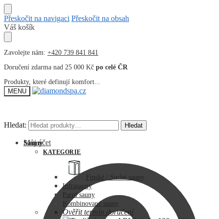
Přeskočit na navigaci
Přeskočit na obsah
Váš košík
Zavolejte nám:
+420 739 841 841
Doručení zdarma nad 25 000 Kč
po celé ČR
Produkty, které definují komfort...
MENU
Hledat:
Hledat:
Hledat
Hledat
Můj účet
Sauny
KATEGORIE
Finské / Suché sauny
Infrasauny
Parní sauny
Kombinované sauny
Ověřit termín doručení