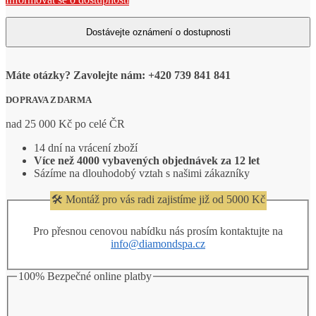
Máte otázky? Zavolejte nám: +420 739 841 841
DOPRAVA ZDARMA
nad 25 000 Kč po celé ČR
14 dní na vrácení zboží
Více než 4000 vybavených objednávek za 12 let
Sázíme na dlouhodobý vztah s našimi zákazníky
🛠️ Montáž pro vás radi zajistíme již od 5000 Kč
Pro přesnou cenovou nabídku nás prosím kontaktujte na
info@diamondspa.cz
100% Bezpečné online platby