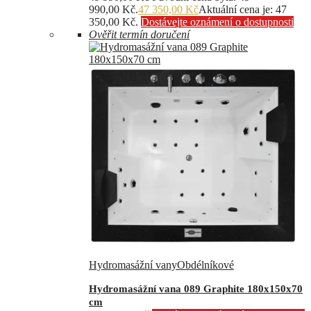
990,00 Kč.
47 350,00
Kč
Aktuální cena je: 47
350,00 Kč.
Dostávejte oznámení o dostupnosti
Ověřit termín doručení
Hydromasážní vany
Obdélníkové
Hydromasážní vana 089 Graphite 180x150x70
cm