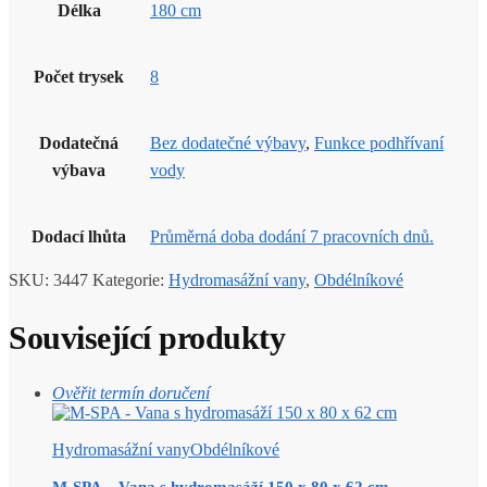
Délka
180 cm
Počet trysek
8
Dodatečná
Bez dodatečné výbavy
,
Funkce podhřívaní
výbava
vody
Dodací lhůta
Průměrná doba dodání 7 pracovních dnů.
SKU:
3447
Kategorie:
Hydromasážní vany
,
Obdélníkové
Související produkty
Ověřit termín doručení
Hydromasážní vany
Obdélníkové