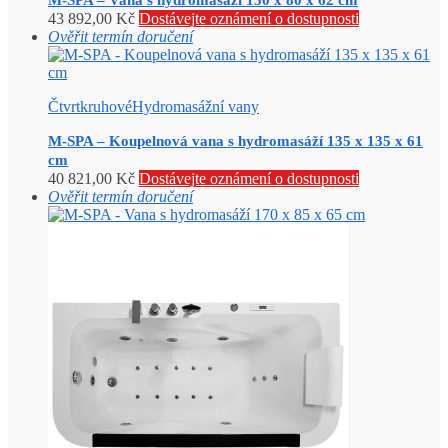
M-SPA – Vana s hydromasáží 150 x 80 x 62 cm
43 892,00
Kč
Dostávejte oznámení o dostupnosti
Ověřit termín doručení
Čtvrtkruhové
Hydromasážní vany
M-SPA – Koupelnová vana s hydromasáží 135 x 135 x 61
cm
40 821,00
Kč
Dostávejte oznámení o dostupnosti
Ověřit termín doručení