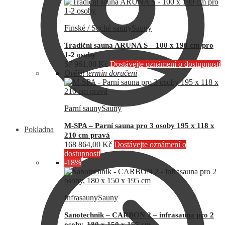
Finské / Suché sauny
Sauny
Tradiční sauna ARUNA S – 100 x 190 cm pro
1-2 osoby
57 961,00
Kč
Dostávejte oznámení o dostupnosti
Ověřit termín doručení
Parní sauny
Sauny
M-SPA – Parní sauna pro 3 osoby 195 x 118 x
Pokladna
210 cm pravá
168 864,00
Kč
Dostávejte oznámení o
dostupnosti
-18%
Infrasauny
Sauny
Sanotechnik – CARBON 2 – infrasauna pro 2
osoby, 180 x 150 x 195 cm