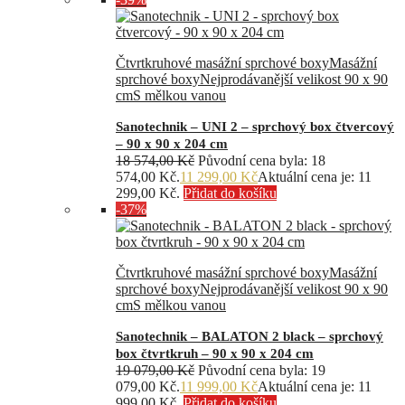
Čtvrtkruhové masážní sprchové boxy
Masážní
sprchové boxy
Nejprodávanější velikost 90 x 90
cm
S mělkou vanou
Sanotechnik – UNI 2 – sprchový box čtvercový
– 90 x 90 x 204 cm
18 574,00
Kč
Původní cena byla: 18
574,00 Kč.
11 299,00
Kč
Aktuální cena je: 11
299,00 Kč.
Přidat do košíku
-37%
Čtvrtkruhové masážní sprchové boxy
Masážní
sprchové boxy
Nejprodávanější velikost 90 x 90
cm
S mělkou vanou
Sanotechnik – BALATON 2 black – sprchový
box čtvrtkruh – 90 x 90 x 204 cm
19 079,00
Kč
Původní cena byla: 19
079,00 Kč.
11 999,00
Kč
Aktuální cena je: 11
999,00 Kč.
Přidat do košíku