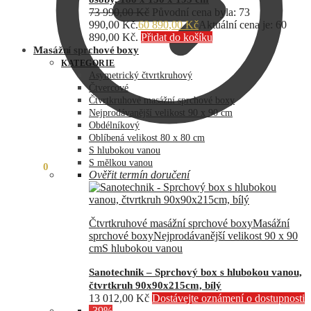
73 990,00
Kč
Původní cena byla: 73
990,00 Kč.
60 890,00
Kč
Aktuální cena je: 60
890,00 Kč.
Přidat do košíku
Masážní sprchové boxy
KATEGORIE
Asymetrický čtvrtkruhový
Čtvercové
Čtvrtkruhové masážní sprchové boxy
Nejprodávanější velikost 90 x 90 cm
Obdélníkový
Oblíbená velikost 80 x 80 cm
S hlubokou vanou
S mělkou vanou
0,00
Kč
0
Ověřit termín doručení
Čtvrtkruhové masážní sprchové boxy
Masážní
sprchové boxy
Nejprodávanější velikost 90 x 90
cm
S hlubokou vanou
Sanotechnik – Sprchový box s hlubokou vanou,
čtvrtkruh 90x90x215cm, bílý
13 012,00
Kč
Dostávejte oznámení o dostupnosti
-39%