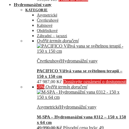
Hydromasážní vany
KATEGORIE
Asymetrické
Čtvrtkruhové
Kabinové
Obdélníkové
Záhradní – jacuzzi
Ověřit termín doručení
Čtvrtkruhové
Hydromasážní vany
PACIFICO Vířivá vana se světelnou terapií –
150 x 150 cm
47 987,00
Kč
Dostávejte oznámení o dostupnosti
-5%
Ověřit termín doručení
Asymetrické
Hydromasážní vany
M-SPA – Hydromasážní vana 0312 – 150 x 150
x 64 cm
49 990,00
Kč
Původní cena byla: 49