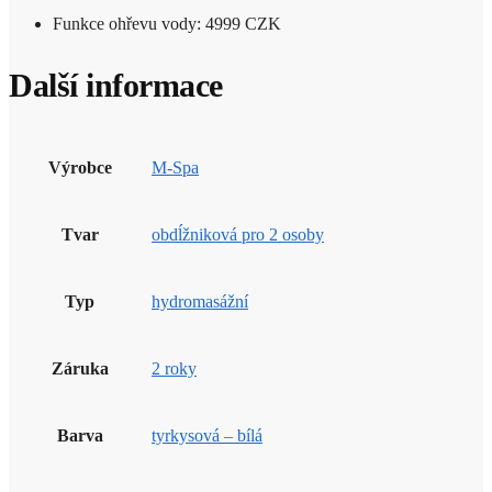
Funkce ohřevu vody: 4999 CZK
Další informace
Výrobce
M-Spa
Tvar
obdĺžniková pro 2 osoby
Typ
hydromasážní
Záruka
2 roky
Barva
tyrkysová – bílá