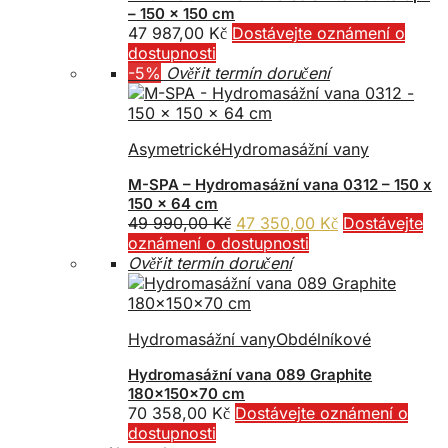
– 150 x 150 cm
47 987,00
Kč
Dostávejte oznámení o
dostupnosti
-5%
Ověřit termín doručení
Asymetrické
Hydromasážní vany
M-SPA – Hydromasážní vana 0312 – 150 x
150 x 64 cm
Původní
Aktuální
49 990,00
Kč
47 350,00
Kč
Dostávejte
cena
cena
oznámení o dostupnosti
byla:
je:
Ověřit termín doručení
49
47
990,00 Kč.
350,00 Kč.
Hydromasážní vany
Obdélníkové
Hydromasážní vana 089 Graphite
180x150x70 cm
70 358,00
Kč
Dostávejte oznámení o
dostupnosti