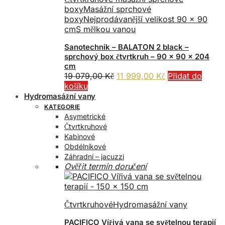
boxy
Masážní sprchové
boxy
Nejprodávanější velikost 90 x 90
cm
S mělkou vanou
Sanotechnik – BALATON 2 black –
sprchový box čtvrtkruh – 90 x 90 x 204
cm
Původní
Aktuální
19 079,00
Kč
11 999,00
Kč
Přidat do
cena
cena
košíku
byla:
je:
Hydromasážní vany
19
11
KATEGORIE
079,00 Kč.
999,00 Kč.
Asymetrické
Čtvrtkruhové
Kabinové
Obdélníkové
Záhradní – jacuzzi
Ověřit termín doručení
Čtvrtkruhové
Hydromasážní vany
PACIFICO Vířivá vana se světelnou terapií