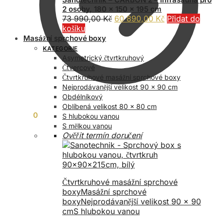
2 osoby, 180 x 150 x 195 cm
Původní
Aktuální
73 990,00
Kč
60 890,00
Kč
Přidat do
cena
cena
košíku
byla:
je:
Masážní sprchové boxy
73
60
KATEGORIE
990,00 Kč.
890,00 Kč.
Asymetrický čtvrtkruhový
Čtvercové
Čtvrtkruhové masážní sprchové boxy
Nejprodávanější velikost 90 x 90 cm
Obdélníkový
Oblíbená velikost 80 x 80 cm
0,00
Kč
0
S hlubokou vanou
S mělkou vanou
Ověřit termín doručení
Čtvrtkruhové masážní sprchové
boxy
Masážní sprchové
boxy
Nejprodávanější velikost 90 x 90
cm
S hlubokou vanou