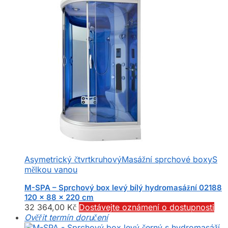
Asymetrický čtvrtkruhový
Masážní sprchové boxy
S
mělkou vanou
M-SPA – Sprchový box levý bílý hydromasážní 02188
120 x 88 x 220 cm
32 364,00
Kč
Dostávejte oznámení o dostupnosti
Ověřit termín doručení