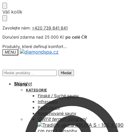
Přeskočit
Přeskočit
Váš košík
na
na
navigaci
obsah
Zavolejte nám:
+420 739 841 841
Doručení zdarma nad 25 000 Kč
po celé ČR
Produkty, které definují komfort...
MENU
Hledat:
Hledat:
Hledat
Hledat
Můj účet
Sauny
KATEGORIE
Finské / Suché sauny
Infrasauny
Parní sauny
Kombinované sauny
Ověřit termín doručení