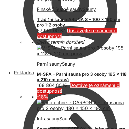
Finské / Suché sauny
Sauny
Tradiční sauna ARUNA S – 100 x 190 cm
pro 1-2 osoby
57 961,00
Kč
Dostávejte oznámení o
dostupnosti
Ověřit termín doručení
Parní sauny
Sauny
Pokladna
M-SPA – Parní sauna pro 3 osoby 195 x 118
x 210 cm pravá
168 864,00
Kč
Dostávejte oznámení o
dostupnosti
-18%
Infrasauny
Sauny
Sanotechnik – CARBON 2 – infrasauna pro