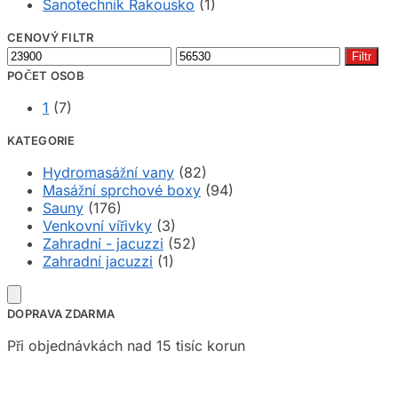
Sanotechnik Rakousko
(1)
CENOVÝ FILTR
Minimální
Maximální
Filtr
cena
cena
POČET OSOB
1
(7)
KATEGORIE
Hydromasážní vany
(82)
Masážní sprchové boxy
(94)
Sauny
(176)
Venkovní vířivky
(3)
Zahradní - jacuzzi
(52)
Zahradní jacuzzi
(1)
DOPRAVA ZDARMA
Při objednávkách nad 15 tisíc korun