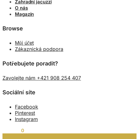
Zahradní jacuzzi
O nás
Magazín
Browse
Můj účet
Zákaznická podpora
Potřebujete poradit?
Zavolejte nám +421 908 254 407
Sociální síte
Facebook
Pinterest
Instagram
0,00
Kč
0