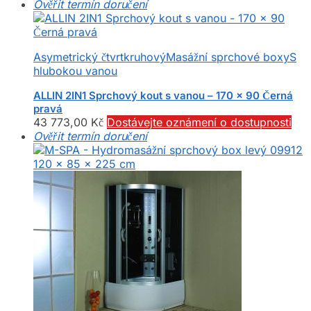
Ověřit termín doručení
Asymetrický čtvrtkruhový
Masážní sprchové boxy
S
hlubokou vanou
ALLIN 2IN1 Sprchový kout s vanou – 170 x 90 Černá
pravá
43 773,00
Kč
Dostávejte oznámení o dostupnosti
Ověřit termín doručení