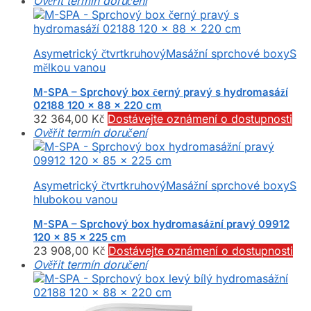
Ověřit termín doručení
Asymetrický čtvrtkruhový
Masážní sprchové boxy
S
mělkou vanou
M-SPA – Sprchový box černý pravý s hydromasáží
02188 120 x 88 x 220 cm
32 364,00
Kč
Dostávejte oznámení o dostupnosti
Ověřit termín doručení
Asymetrický čtvrtkruhový
Masážní sprchové boxy
S
hlubokou vanou
M-SPA – Sprchový box hydromasážní pravý 09912
120 x 85 x 225 cm
23 908,00
Kč
Dostávejte oznámení o dostupnosti
Ověřit termín doručení