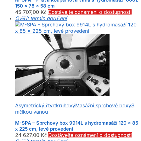
150 x 78 x 58 cm
45 707,00
Kč
Dostávejte oznámení o dostupnosti
Ověřit termín doručení
Asymetrický čtvrtkruhový
Masážní sprchové boxy
S
mělkou vanou
M-SPA – Sprchový box 9914L s hydromasáží 120 x 85
x 225 cm, levé provedení
24 627,00
Kč
Dostávejte oznámení o dostupnosti