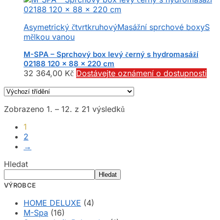
Asymetrický čtvrtkruhový
Masážní sprchové boxy
S
mělkou vanou
M-SPA – Sprchový box levý černý s hydromasáží
02188 120 x 88 x 220 cm
32 364,00
Kč
Dostávejte oznámení o dostupnosti
Zobrazeno 1. – 12. z 21 výsledků
1
2
→
Hledat
Hledat
VÝROBCE
HOME DELUXE
(4)
M-Spa
(16)