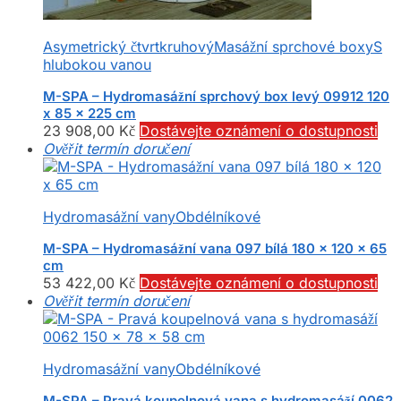
Asymetrický čtvrtkruhový
Masážní sprchové boxy
S
hlubokou vanou
M-SPA – Hydromasážní sprchový box levý 09912 120
x 85 x 225 cm
23 908,00
Kč
Dostávejte oznámení o dostupnosti
Ověřit termín doručení
Hydromasážní vany
Obdélníkové
M-SPA – Hydromasážní vana 097 bílá 180 x 120 x 65
cm
53 422,00
Kč
Dostávejte oznámení o dostupnosti
Ověřit termín doručení
Hydromasážní vany
Obdélníkové
M-SPA – Pravá koupelnová vana s hydromasáží 0062