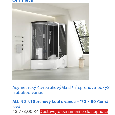
Asymetrický čtvrtkruhový
Masážní sprchové boxy
S
hlubokou vanou
ALLIN 2IN1 Sprchový kout s vanou – 170 x 90 Černá
levá
43 773,00
Kč
Dostávejte oznámení o dostupnosti