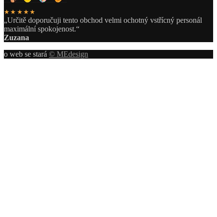
★★★★★
„Určitě doporučuji tento obchod velmi ochotný vstřícný personál
maximální spokojenost.“
Zuzana
o web se stará
© MEdesign