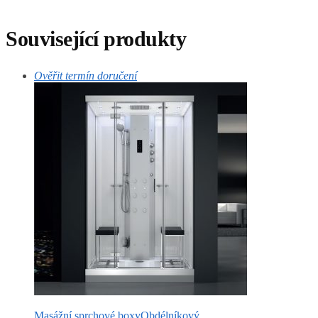
Související produkty
Ověřit termín doručení
Masážní sprchové boxy
Obdélníkový