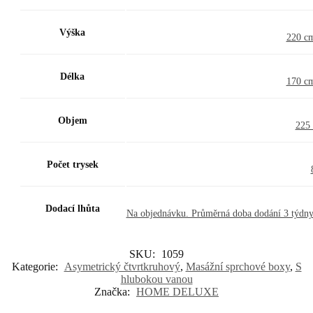
Výška
220 c
Délka
170 c
Objem
225 
Počet trysek
Dodací lhůta
Na objednávku. Průměrná doba dodání 3 týdny
SKU:
1059
Kategorie:
Asymetrický čtvrtkruhový
,
Masážní sprchové boxy
,
S
hlubokou vanou
Značka:
HOME DELUXE