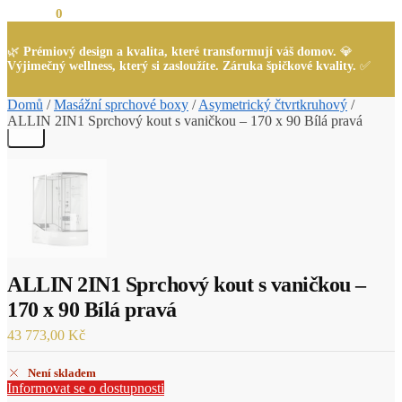
0,00
Kč
0
🌿
Prémiový design a kvalita, které transformují váš domov.
💎
Výjimečný wellness, který si zasloužíte. Záruka špičkové kvality.
✅
Domů
/
Masážní sprchové boxy
/
Asymetrický čtvrtkruhový
/
ALLIN 2IN1 Sprchový kout s vaničkou – 170 x 90 Bílá pravá
ALLIN 2IN1 Sprchový kout s vaničkou –
170 x 90 Bílá pravá
43 773,00
Kč
Není skladem
Informovat se o dostupnosti