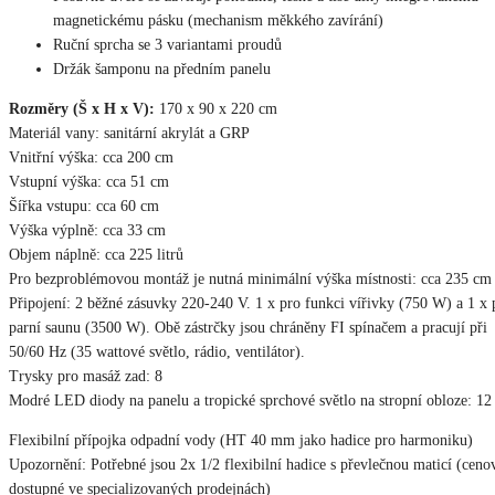
magnetickému pásku (mechanism měkkého zavírání)
Ruční sprcha se 3 variantami proudů
Držák šamponu na předním panelu
Rozměry (Š x H x V):
170 x 90 x 220 cm
Materiál vany: sanitární akrylát a GRP
Vnitřní výška: cca 200 cm
Vstupní výška: cca 51 cm
Šířka vstupu: cca 60 cm
Výška výplně: cca 33 cm
Objem náplně: cca 225 litrů
Pro bezproblémovou montáž je nutná minimální výška místnosti: cca 235 cm
Připojení: 2 běžné zásuvky 220-240 V. 1 x pro funkci vířivky (750 W) a 1 x 
parní saunu (3500 W). Obě zástrčky jsou chráněny FI spínačem a pracují při
50/60 Hz (35 wattové světlo, rádio, ventilátor).
Trysky pro masáž zad: 8
Modré LED diody na panelu a tropické sprchové světlo na stropní obloze: 12
Flexibilní přípojka odpadní vody (HT 40 mm jako hadice pro harmoniku)
Upozornění: Potřebné jsou 2x 1/2 flexibilní hadice s převlečnou maticí (ceno
dostupné ve specializovaných prodejnách)