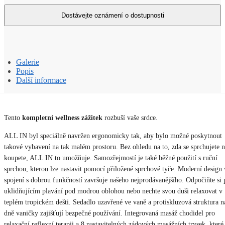
Galerie
Popis
Další informace
Tento
kompletní wellness zážitek
rozbuší vaše srdce.
ALL IN byl speciálně navržen ergonomicky tak, aby bylo možné poskytnout
takové vybavení na tak malém prostoru. Bez ohledu na to, zda se sprchujete 
koupete, ALL IN to umožňuje. Samozřejmostí je také běžné použití s ​​ruční
sprchou, kterou lze nastavit pomocí přiložené sprchové tyče. Moderní design 
spojení s dobrou funkčností završuje našeho nejprodávanějšího. Odpočiňte si 
uklidňujícím plavání pod modrou oblohou nebo nechte svou duši relaxovat v
teplém tropickém dešti. Sedadlo uzavřené ve vaně a protiskluzová struktura n
dně vaničky zajišťují bezpečné používání. Integrovaná masáž chodidel pro
relaxační reflexní terapii a 8 nastavitelných zádových masážních trysek, které