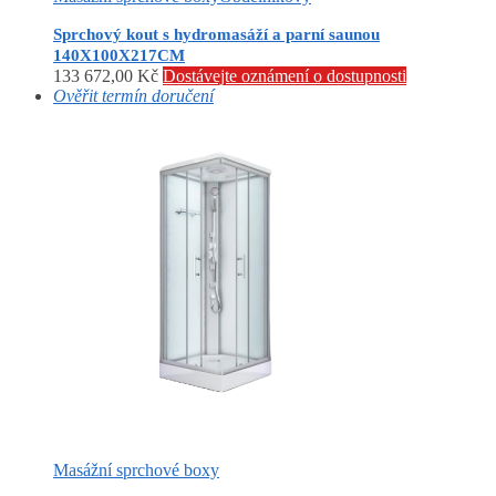
Sprchový kout s hydromasáží a parní saunou
140X100X217CM
133 672,00
Kč
Dostávejte oznámení o dostupnosti
Ověřit termín doručení
Masážní sprchové boxy