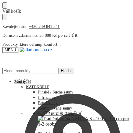
Přeskočit
Přeskočit
Váš košík
na
na
navigaci
obsah
Zavolejte nám:
+420 739 841 841
Doručení zdarma nad 25 000 Kč
po celé ČR
Produkty, které definují komfort...
MENU
Hledat:
Hledat:
Hledat
Hledat
Můj účet
Sauny
KATEGORIE
Finské / Suché sauny
Infrasauny
Parní sauny
Kombinované sauny
Ověřit termín doručení