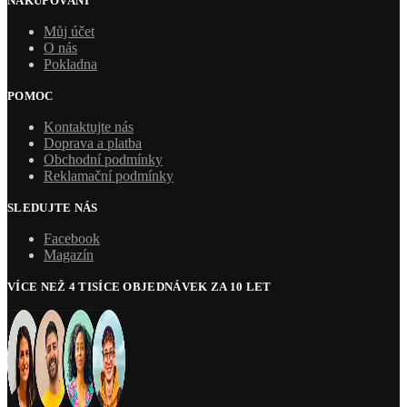
NAKUPOVÁNÍ
Můj účet
O nás
Pokladna
POMOC
Kontaktujte nás
Doprava a platba
Obchodní podmínky
Reklamační podmínky
SLEDUJTE NÁS
Facebook
Magazín
VÍCE NEŽ 4 TISÍCE OBJEDNÁVEK ZA 10 LET