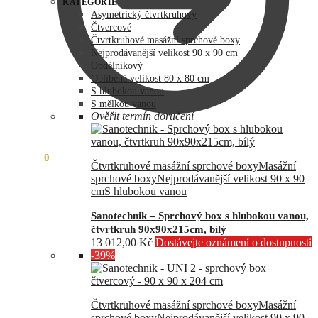
byla:
je:
KATEGORIE
73
60
Asymetrický čtvrtkruhový
990,00 Kč.
890,00 Kč.
Čtvercové
Čtvrtkruhové masážní sprchové boxy
Nejprodávanější velikost 90 x 90 cm
Obdélníkový
Oblíbená velikost 80 x 80 cm
S hlubokou vanou
S mělkou vanou
Ověřit termín doručení
0,00
Kč
0
Čtvrtkruhové masážní sprchové boxy
Masážní
sprchové boxy
Nejprodávanější velikost 90 x 90
cm
S hlubokou vanou
Sanotechnik – Sprchový box s hlubokou vanou,
čtvrtkruh 90x90x215cm, bílý
13 012,00
Kč
Dostávejte oznámení o dostupnosti
-39%
Čtvrtkruhové masážní sprchové boxy
Masážní
sprchové boxy
Nejprodávanější velikost 90 x 90