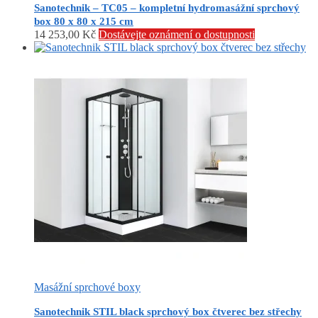
Sanotechnik – TC05 – kompletní hydromasážní sprchový
box 80 x 80 x 215 cm
14 253,00
Kč
Dostávejte oznámení o dostupnosti
Masážní sprchové boxy
Sanotechnik STIL black sprchový box čtverec bez střechy