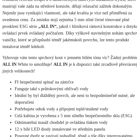
masírují vaše záda na středové konzole, dělají relaxační zážitek dokonalým.
Nejenže jsou vynikající vlastnosti, ale také kvalita je více než přiměřená za
uvedenou cenu. Za zmínku stojí zejména 5 mm silné černé tónované plné
prosklení ESG série
„ALL IN“,
jakož i hliníková rámová konstrukce a dotyk
ovládací prvek ovládaný počítačem. Díky výškově stavitelným nohám sprcho
vaničky, které se přizpůsobí téměř jakémukoli povrchu, lze tento produkt
instalovat téměř kdekoli.
Vyhovuje vám tento sprchový kout v jemném bílém tónu víc? Žádný problém
ALL IN
White to umožňuje!
ALL IN
je k dispozici také zrcadlově převrácen
jiných velikostech!
FI bezpečnostní spínač na zástrčce
Funguje také s průtokovými ohřívači vody
Ideální by byl dlážděný povrch, ale není to bezpodmínečně nutné, ale
doporučení
Potřebujete odtok vody a připojení teplé/studené vody
Celá kabina je vyrobena z 5 mm silného bezpečnostního skla (ESG)
Odnímatelná masáž chodidel je ovládána tlakem vody
12 x bílé LED diody instalované ve středním panelu
Posuvné dveře se zavírají pohodlně, těsně a tiše díky integrovanému