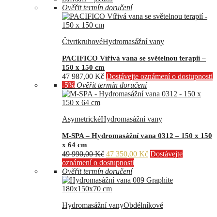
Ověřit termín doručení
Čtvrtkruhové
Hydromasážní vany
PACIFICO Vířivá vana se světelnou terapií –
150 x 150 cm
47 987,00
Kč
Dostávejte oznámení o dostupnosti
-5%
Ověřit termín doručení
Asymetrické
Hydromasážní vany
M-SPA – Hydromasážní vana 0312 – 150 x 150
x 64 cm
Původní
Aktuální
49 990,00
Kč
47 350,00
Kč
Dostávejte
cena
cena
oznámení o dostupnosti
byla:
je:
Ověřit termín doručení
49
47
990,00 Kč.
350,00 Kč.
Hydromasážní vany
Obdélníkové