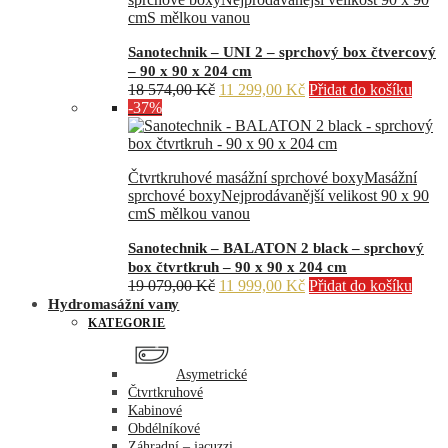
cm
S mělkou vanou
Sanotechnik – UNI 2 – sprchový box čtvercový
– 90 x 90 x 204 cm
Původní
Aktuální
18 574,00
Kč
11 299,00
Kč
Přidat do košíku
cena
cena
-37%
byla:
je:
18
11
574,00 Kč.
299,00 Kč.
Čtvrtkruhové masážní sprchové boxy
Masážní
sprchové boxy
Nejprodávanější velikost 90 x 90
cm
S mělkou vanou
Sanotechnik – BALATON 2 black – sprchový
box čtvrtkruh – 90 x 90 x 204 cm
Původní
Aktuální
19 079,00
Kč
11 999,00
Kč
Přidat do košíku
cena
cena
Hydromasážní vany
byla:
je:
KATEGORIE
19
11
079,00 Kč.
999,00 Kč.
Asymetrické
Čtvrtkruhové
Kabinové
Obdélníkové
Záhradní – jacuzzi