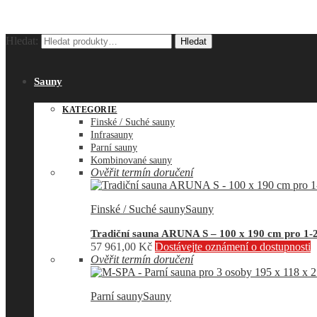
Hledat:
Hledat
Sauny
KATEGORIE
Finské / Suché sauny
Infrasauny
Parní sauny
Kombinované sauny
Ověřit termín doručení
Finské / Suché sauny
Sauny
Tradiční sauna ARUNA S – 100 x 190 cm pro 1-
57 961,00
Kč
Dostávejte oznámení o dostupnosti
Ověřit termín doručení
Parní sauny
Sauny