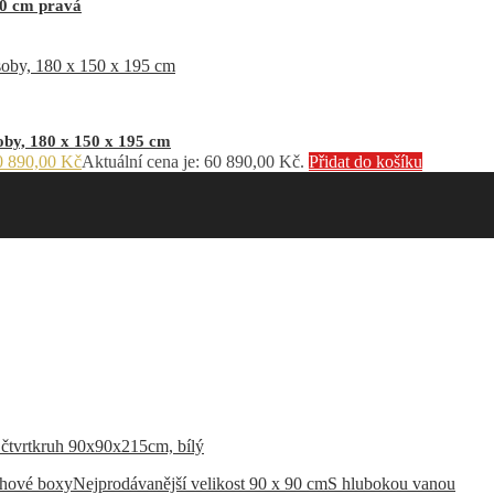
10 cm pravá
by, 180 x 150 x 195 cm
0 890,00
Kč
Aktuální cena je: 60 890,00 Kč.
Přidat do košíku
chové boxy
Nejprodávanější velikost 90 x 90 cm
S hlubokou vanou