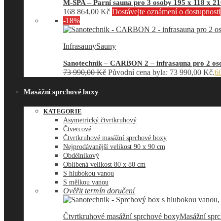
M-SPA – Parní sauna pro 3 osoby 195 x 118 x 2
168 864,00
Kč
Dostávejte oznámení o dostupnosti
-18%
Infrasauny
Sauny
Sanotechnik – CARBON 2 – infrasauna pro 2 oso
73 990,00
Kč
Původní cena byla: 73 990,00 Kč.
6
Masážní sprchové boxy
KATEGORIE
Asymetrický čtvrtkruhový
Čtvercové
Čtvrtkruhové masážní sprchové boxy
Nejprodávanější velikost 90 x 90 cm
Obdélníkový
Oblíbená velikost 80 x 80 cm
S hlubokou vanou
S mělkou vanou
Ověřit termín doručení
Čtvrtkruhové masážní sprchové boxy
Masážní spr