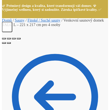
🌿
Prémiový design a kvalita, které transformují váš domov.
💎
Výjimečný wellness, který si zasloužíte. Záruka špičkové kvality.
✅
Domů
/
Sauny
/
Finské / Suché sauny
/
Venkovní saunový domek
TALO L – 221 x 217 cm pro 4 osoby