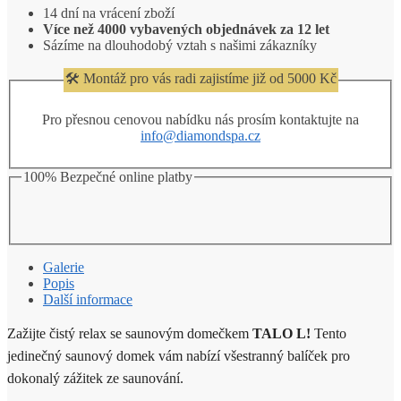
14 dní na vrácení zboží
Více než 4000 vybavených objednávek za 12 let
Sázíme na dlouhodobý vztah s našimi zákazníky
🛠️ Montáž pro vás radi zajistíme již od 5000 Kč
Pro přesnou cenovou nabídku nás prosím kontaktujte na
info@diamondspa.cz
100% Bezpečné online platby
Galerie
Popis
Další informace
Zažijte čistý relax se saunovým domečkem
TALO L!
Tento
jedinečný saunový domek vám nabízí všestranný balíček pro
dokonalý zážitek ze saunování.