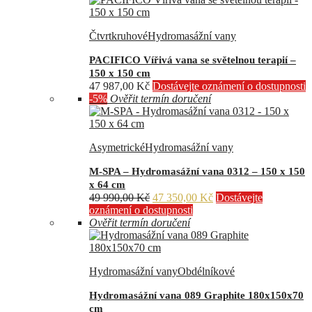
Čtvrtkruhové
Hydromasážní vany
PACIFICO Vířivá vana se světelnou terapií –
150 x 150 cm
47 987,00
Kč
Dostávejte oznámení o dostupnosti
-5%
Ověřit termín doručení
Asymetrické
Hydromasážní vany
M-SPA – Hydromasážní vana 0312 – 150 x 150
x 64 cm
Původní
Aktuální
49 990,00
Kč
47 350,00
Kč
Dostávejte
cena
cena
oznámení o dostupnosti
byla:
je:
Ověřit termín doručení
49
47
990,00 Kč.
350,00 Kč.
Hydromasážní vany
Obdélníkové
Hydromasážní vana 089 Graphite 180x150x70
cm