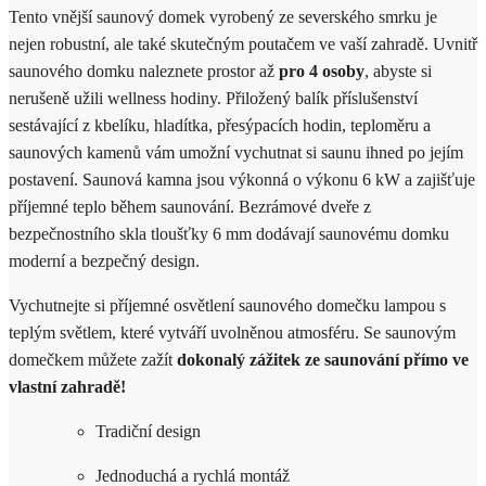
Tento vnější saunový domek vyrobený ze severského smrku je
nejen robustní, ale také skutečným poutačem ve vaší zahradě. Uvnitř
saunového domku naleznete prostor až
pro 4 osoby
, abyste si
nerušeně užili wellness hodiny. Přiložený balík příslušenství
sestávající z kbelíku, hladítka, přesýpacích hodin, teploměru a
saunových kamenů vám umožní vychutnat si saunu ihned po jejím
postavení. Saunová kamna jsou výkonná o výkonu 6 kW a zajišťuje
příjemné teplo během saunování. Bezrámové dveře z
bezpečnostního skla tloušťky 6 mm dodávají saunovému domku
moderní a bezpečný design.
Vychutnejte si příjemné osvětlení saunového domečku lampou s
teplým světlem, které vytváří uvolněnou atmosféru. Se saunovým
domečkem můžete zažít
dokonalý zážitek ze saunování přímo ve
vlastní zahradě!
Tradiční design
Jednoduchá a rychlá montáž