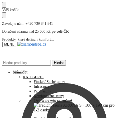
Přeskočit
Přeskočit
Váš košík
na
na
navigaci
obsah
Zavolejte nám:
+420 739 841 841
Doručení zdarma nad 25 000 Kč
po celé ČR
Produkty, které definují komfort...
MENU
Hledat:
Hledat:
Hledat
Hledat
Můj účet
Sauny
KATEGORIE
Finské / Suché sauny
Infrasauny
Parní sauny
Kombinované sauny
Ověřit termín doručení