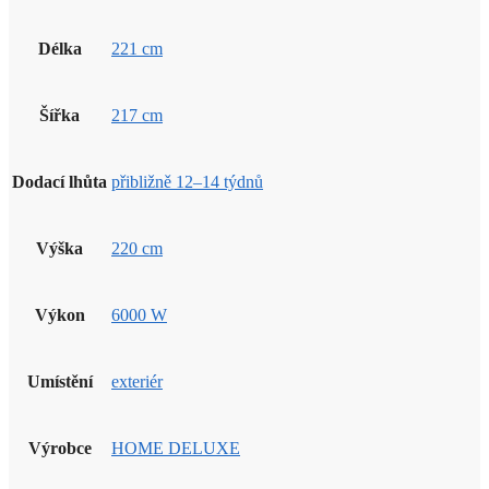
Délka
221 cm
Šířka
217 cm
Dodací lhůta
přibližně 12–14 týdnů
Výška
220 cm
Výkon
6000 W
Umístění
exteriér
Výrobce
HOME DELUXE