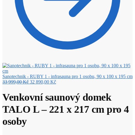
Sanotechnik - RUBY 1 - infrasauna pro 1 osobu, 90 x 100 x 195 cm
Původní
Aktuální
33 999,00
Kč
32 890,00
Kč
cena
cena
byla:
je:
Venkovní saunový domek
33
32
999,00 Kč.
890,00 Kč.
TALO L – 221 x 217 cm pro 4
osoby