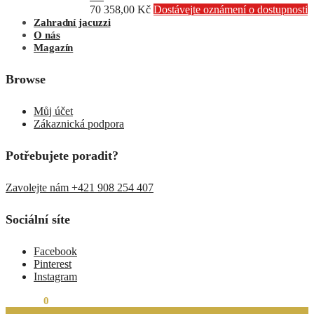
70 358,00
Kč
Dostávejte oznámení o dostupnosti
Zahradní jacuzzi
O nás
Magazín
Browse
Můj účet
Zákaznická podpora
Potřebujete poradit?
Zavolejte nám +421 908 254 407
Sociální síte
Facebook
Pinterest
Instagram
0,00
Kč
0