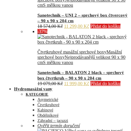
cm
S mělkou vanou
Sanotechnik – UNI 2 – sprchový box čtvercový
– 90 x 90 x 204 cm
Původní
Aktuální
18 574,00
Kč
11 299,00
Kč
Přidat do košíku
cena
cena
-37%
byla:
je:
18
11
574,00 Kč.
299,00 Kč.
Čtvrtkruhové masážní sprchové boxy
Masážní
sprchové boxy
Nejprodávanější velikost 90 x 90
cm
S mělkou vanou
Sanotechnik – BALATON 2 black – sprchový
box čtvrtkruh – 90 x 90 x 204 cm
Původní
Aktuální
19 079,00
Kč
11 999,00
Kč
Přidat do košíku
cena
cena
Hydromasážní vany
byla:
je:
KATEGORIE
19
11
Asymetrické
079,00 Kč.
999,00 Kč.
Čtvrtkruhové
Kabinové
Obdélníkové
Záhradní – jacuzzi
Ověřit termín doručení