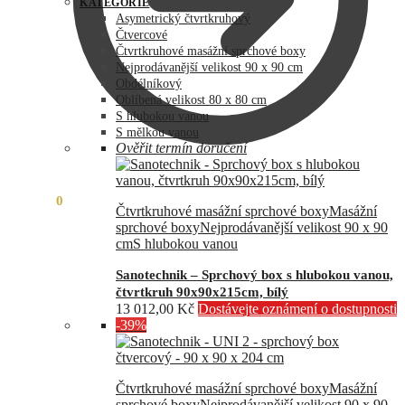
byla:
je:
KATEGORIE
73
60
Asymetrický čtvrtkruhový
990,00 Kč.
890,00 Kč.
Čtvercové
Čtvrtkruhové masážní sprchové boxy
Nejprodávanější velikost 90 x 90 cm
Obdélníkový
Oblíbená velikost 80 x 80 cm
S hlubokou vanou
S mělkou vanou
Ověřit termín doručení
0,00
Kč
0
Čtvrtkruhové masážní sprchové boxy
Masážní
sprchové boxy
Nejprodávanější velikost 90 x 90
cm
S hlubokou vanou
Sanotechnik – Sprchový box s hlubokou vanou,
čtvrtkruh 90x90x215cm, bílý
13 012,00
Kč
Dostávejte oznámení o dostupnosti
-39%
Čtvrtkruhové masážní sprchové boxy
Masážní
sprchové boxy
Nejprodávanější velikost 90 x 90