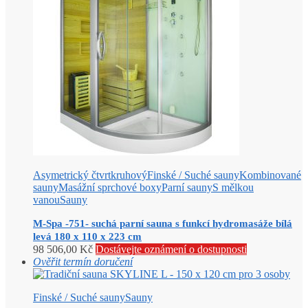
Asymetrický čtvrtkruhový
Finské / Suché sauny
Kombinované
sauny
Masážní sprchové boxy
Parní sauny
S mělkou
vanou
Sauny
M-Spa -751- suchá parní sauna s funkcí hydromasáže bílá
levá 180 x 110 x 223 cm
98 506,00
Kč
Dostávejte oznámení o dostupnosti
Ověřit termín doručení
Finské / Suché sauny
Sauny