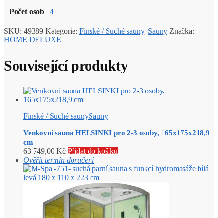
Počet osob
4
SKU:
49389
Kategorie:
Finské / Suché sauny
,
Sauny
Značka:
HOME DELUXE
Související produkty
Finské / Suché sauny
Sauny
Venkovní sauna HELSINKI pro 2-3 osoby, 165x175x218,9
cm
63 749,00
Kč
Přidat do košíku
Ověřit termín doručení