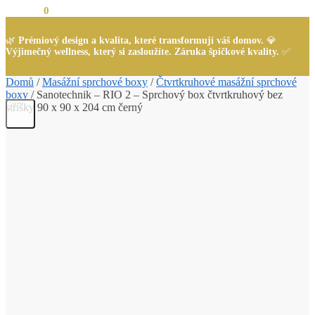
0,00
Kč
0
🌿
Prémiový design a kvalita, které transformují váš domov.
💎
Výjimečný wellness, který si zasloužíte. Záruka špičkové kvality.
✅
Domů
/
Masážní sprchové boxy
/
Čtvrtkruhové masážní sprchové
boxy
/
Sanotechnik – RIO 2 – Sprchový box čtvrtkruhový bez
stříšky 90 x 90 x 204 cm černý