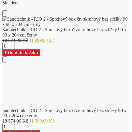
Skladem
574,00 Kč.
999,00 Kč.
Add
to
Cart
Sanotechnik - RIO 2 - Sprchový box čtvrtkruhový bez stříšky 90 x
90 x 204 cm černý
Původní
Aktuální
18 574,00
Kč
11 999,00
Kč
Sanotechnik
cena
cena
-
byla:
je:
Přidat do košíku
RIO
18
11
2
574,00 Kč.
999,00 Kč.
Add
-
to
Sprchový
Cart
box
čtvrtkruhový
bez
stříšky
90
x
90
Sanotechnik - RIO 2 - Sprchový box čtvrtkruhový bez stříšky 90 x
x
90 x 204 cm černý
204
Původní
Aktuální
18 574,00
Kč
11 999,00
Kč
cm
Sanotechnik
cena
cena
černý
-
byla:
je: