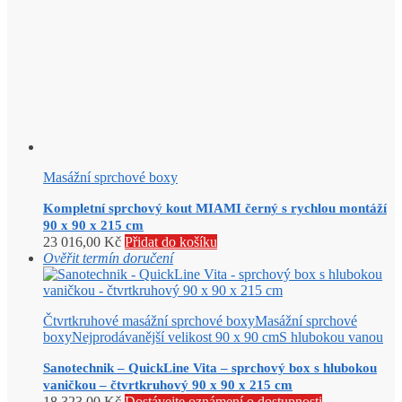
Masážní sprchové boxy
Kompletní sprchový kout MIAMI černý s rychlou montáží
90 x 90 x 215 cm
23 016,00
Kč
Přidat do košíku
Ověřit termín doručení
Čtvrtkruhové masážní sprchové boxy
Masážní sprchové
boxy
Nejprodávanější velikost 90 x 90 cm
S hlubokou vanou
Sanotechnik – QuickLine Vita – sprchový box s hlubokou
vaničkou – čtvrtkruhový 90 x 90 x 215 cm
18 323,00
Kč
Dostávejte oznámení o dostupnosti