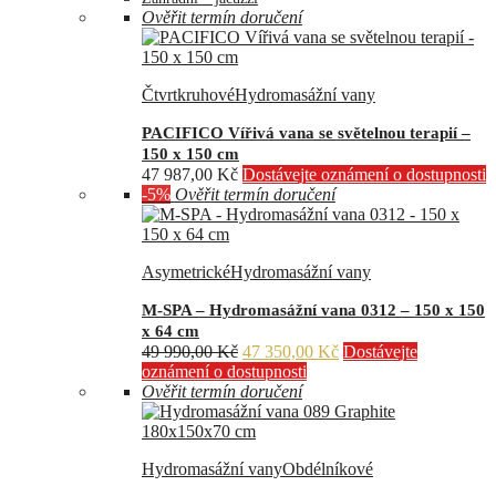
Ověřit termín doručení
Čtvrtkruhové
Hydromasážní vany
PACIFICO Vířivá vana se světelnou terapií –
150 x 150 cm
47 987,00
Kč
Dostávejte oznámení o dostupnosti
-5%
Ověřit termín doručení
Asymetrické
Hydromasážní vany
M-SPA – Hydromasážní vana 0312 – 150 x 150
x 64 cm
Původní
Aktuální
49 990,00
Kč
47 350,00
Kč
Dostávejte
cena
cena
oznámení o dostupnosti
byla:
je:
Ověřit termín doručení
49
47
990,00 Kč.
350,00 Kč.
Hydromasážní vany
Obdélníkové