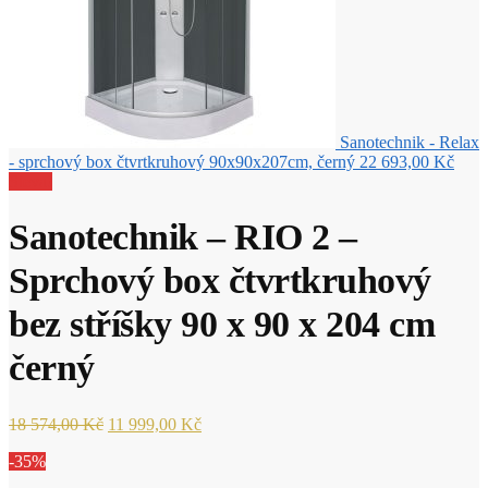
Sanotechnik - Relax
- sprchový box čtvrtkruhový 90x90x207cm, černý
22 693,00
Kč
Sleva!
Sanotechnik – RIO 2 –
Sprchový box čtvrtkruhový
bez stříšky 90 x 90 x 204 cm
černý
Původní
Aktuální
18 574,00
Kč
11 999,00
Kč
cena
cena
-35%
byla:
je:
18
11