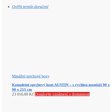
Ověřit termín doručení
Masážní sprchové boxy
Kompletní sprchový kout AUSTIN – s rychlou montáží 90 x
90 x 215 cm
23 016,00
Kč
Dostávejte oznámení o dostupnosti