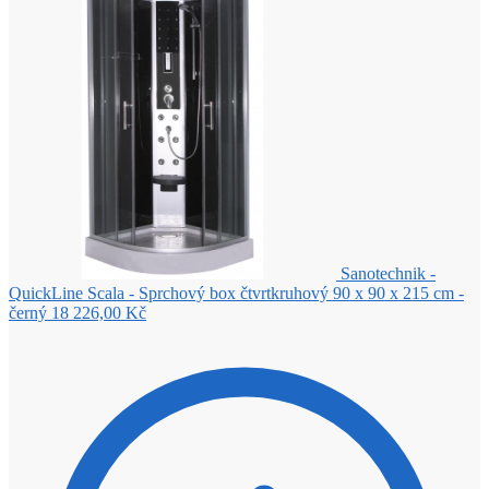
Sanotechnik -
QuickLine Scala - Sprchový box čtvrtkruhový 90 x 90 x 215 cm -
černý
18 226,00
Kč