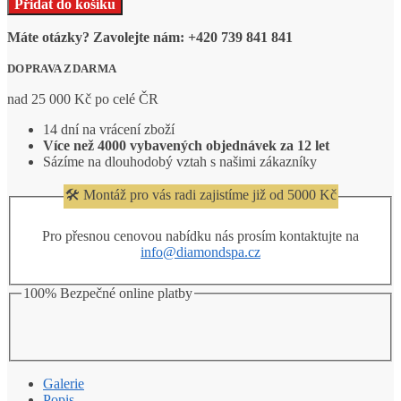
Přidat do košíku
množství
RIO
18
11
2
574,00 Kč.
999,00 Kč.
Máte otázky? Zavolejte nám: +420 739 841 841
-
Sprchový
DOPRAVA ZDARMA
box
čtvrtkruhový
nad 25 000 Kč po celé ČR
bez
stříšky
14 dní na vrácení zboží
90
Více než 4000 vybavených objednávek za 12 let
x
Sázíme na dlouhodobý vztah s našimi zákazníky
90
x
🛠️ Montáž pro vás radi zajistíme již od 5000 Kč
204
cm
Pro přesnou cenovou nabídku nás prosím kontaktujte na
černý
info@diamondspa.cz
množství
100% Bezpečné online platby
Galerie
Popis