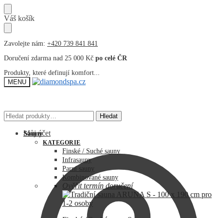
Přeskočit
Přeskočit
Váš košík
na
na
navigaci
obsah
Zavolejte nám:
+420 739 841 841
Doručení zdarma nad 25 000 Kč
po celé ČR
Produkty, které definují komfort...
MENU
Hledat:
Hledat:
Hledat
Hledat
Můj účet
Sauny
KATEGORIE
Finské / Suché sauny
Infrasauny
Parní sauny
Kombinované sauny
Ověřit termín doručení