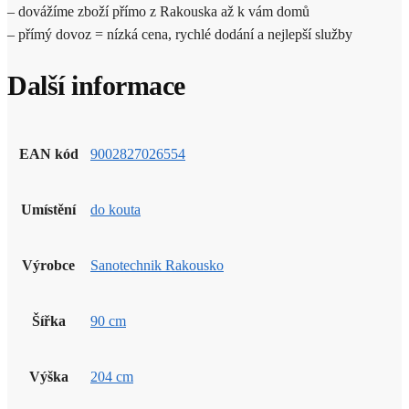
– dovážíme zboží přímo z Rakouska až k vám domů
– přímý dovoz = nízká cena, rychlé dodání a nejlepší služby
Další informace
EAN kód
9002827026554
Umístění
do kouta
Výrobce
Sanotechnik Rakousko
Šířka
90 cm
Výška
204 cm