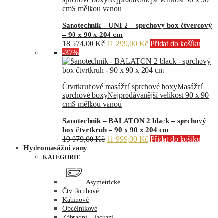
cm
S mělkou vanou
Sanotechnik – UNI 2 – sprchový box čtvercový
– 90 x 90 x 204 cm
Původní
Aktuální
18 574,00
Kč
11 299,00
Kč
Přidat do košíku
cena
cena
-37%
byla:
je:
18
11
574,00 Kč.
299,00 Kč.
Čtvrtkruhové masážní sprchové boxy
Masážní
sprchové boxy
Nejprodávanější velikost 90 x 90
cm
S mělkou vanou
Sanotechnik – BALATON 2 black – sprchový
box čtvrtkruh – 90 x 90 x 204 cm
Původní
Aktuální
19 079,00
Kč
11 999,00
Kč
Přidat do košíku
cena
cena
Hydromasážní vany
byla:
je:
KATEGORIE
19
11
079,00 Kč.
999,00 Kč.
Asymetrické
Čtvrtkruhové
Kabinové
Obdélníkové
Záhradní – jacuzzi