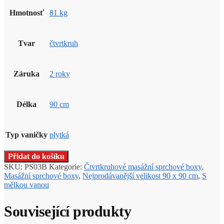
Hmotnosť
81 kg
Tvar
čtvrtkruh
Záruka
2 roky
Délka
90 cm
Typ vaničky
plytká
Přidat do košíku
SKU:
PS03B
Kategorie:
Čtvrtkruhové masážní sprchové boxy
,
Masážní sprchové boxy
,
Nejprodávanější velikost 90 x 90 cm
,
S
mělkou vanou
Související produkty