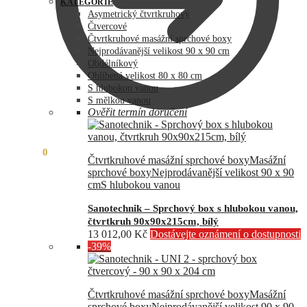
byla:
je:
KATEGORIE
73
60
Asymetrický čtvrtkruhový
990,00 Kč.
890,00 Kč.
Čtvercové
Čtvrtkruhové masážní sprchové boxy
Nejprodávanější velikost 90 x 90 cm
Obdélníkový
Oblíbená velikost 80 x 80 cm
S hlubokou vanou
S mělkou vanou
Ověřit termín doručení
0,00
Kč
0
Čtvrtkruhové masážní sprchové boxy
Masážní
sprchové boxy
Nejprodávanější velikost 90 x 90
cm
S hlubokou vanou
Sanotechnik – Sprchový box s hlubokou vanou,
čtvrtkruh 90x90x215cm, bílý
13 012,00
Kč
Dostávejte oznámení o dostupnosti
-39%
Čtvrtkruhové masážní sprchové boxy
Masážní
sprchové boxy
Nejprodávanější velikost 90 x 90