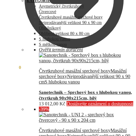
byla:
je:
KATEGORIE
73
60
Asymetrický čtvrtkruhový
990,00 Kč.
890,00 Kč.
Čtvercové
Čtvrtkruhové masážní sprchové boxy
Nejprodávanější velikost 90 x 90 cm
Obdélníkový
Oblíbená velikost 80 x 80 cm
S hlubokou vanou
S mělkou vanou
Ověřit termín doručení
0,00
Kč
0
Čtvrtkruhové masážní sprchové boxy
Masážní
sprchové boxy
Nejprodávanější velikost 90 x 90
cm
S hlubokou vanou
Sanotechnik – Sprchový box s hlubokou vanou,
čtvrtkruh 90x90x215cm, bílý
13 012,00
Kč
Dostávejte oznámení o dostupnosti
-39%
Čtvrtkruhové masážní sprchové boxy
Masážní
sprchové boxy
Nejprodávanější velikost 90 x 90