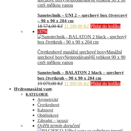
cm
S mělkou vanou
Sanotechnik – UNI 2 – sprchový box čtvercový
– 90 x 90 x 204 cm
Původní
Aktuální
18 574,00
Kč
11 299,00
Kč
Přidat do košíku
cena
cena
-37%
byla:
je:
18
11
574,00 Kč.
299,00 Kč.
Čtvrtkruhové masážní sprchové boxy
Masážní
sprchové boxy
Nejprodávanější velikost 90 x 90
cm
S mělkou vanou
Sanotechnik – BALATON 2 black – sprchový
box čtvrtkruh – 90 x 90 x 204 cm
Původní
Aktuální
19 079,00
Kč
11 999,00
Kč
Přidat do košíku
cena
cena
Hydromasážní vany
byla:
je:
KATEGORIE
19
11
Asymetrické
079,00 Kč.
999,00 Kč.
Čtvrtkruhové
Kabinové
Obdélníkové
Záhradní – jacuzzi
Ověřit termín doručení