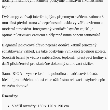
dodanými saunovými kameny poskytuje intenzivní a konzistentní
teplo.
Dvě lampy zalévají interiér teplým, příjemným světlem, zatímco 8
mm silná přední strana z bezpečnostního skla vytváří otevřenou a
moderní atmosféru. Integrovaný ventilační systém zajišťuje
optimální cirkulaci vzduchu a příjemné klima během saunování.
Elegantní jedlovcové dřevo nejenže dodává kabině přirozený,
sofistikovaný vzhled, ale také poskytuje vynikající tepelnou izolaci.
Součástí balení je vědro s naběračkou, teploměr, přesýpací hodiny a
další příslušenství pro skutečně dokonalý saunovací zážitek.
Sauna RIGA – vysoce kvalitní, pohodlná a nadčasově krásná.
Ideální pro každého, kdo si chce užít čistou relaxaci a stylové teplo
ve svém domově.
Rozměry:
Vnější rozměry: 150 x 120 x 190 cm