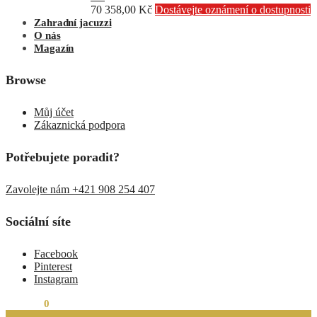
70 358,00
Kč
Dostávejte oznámení o dostupnosti
Zahradní jacuzzi
O nás
Magazín
Browse
Můj účet
Zákaznická podpora
Potřebujete poradit?
Zavolejte nám +421 908 254 407
Sociální síte
Facebook
Pinterest
Instagram
0,00
Kč
0