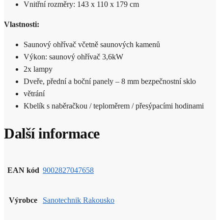
Vnitřní rozměry: 143 x 110 x 179 cm
Vlastnosti:
Saunový ohřívač včetně saunových kamenů
Výkon: saunový ohřívač 3,6kW
2x lampy
Dveře, přední a boční panely – 8 mm bezpečnostní sklo
větrání
Kbelík s naběračkou / teploměrem / přesýpacími hodinami
Další informace
EAN kód
9002827047658
Výrobce
Sanotechnik Rakousko