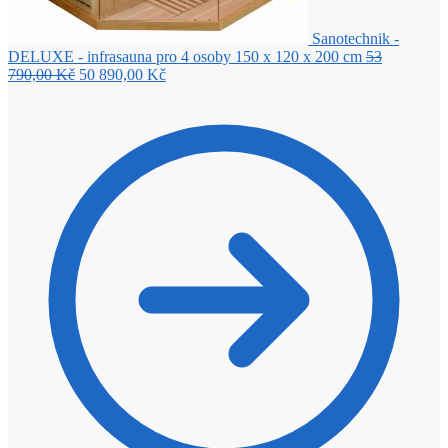
Sanotechnik -
DELUXE - infrasauna pro 4 osoby 150 x 120 x 200 cm
53
Původní
Aktuální
790,00
Kč
50 890,00
Kč
cena
cena
byla:
je:
53
50
790,00 Kč.
890,00 Kč.