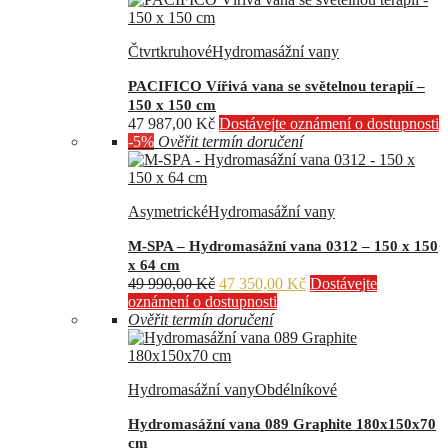
Čtvrtkruhové
Hydromasážní vany
PACIFICO Vířivá vana se světelnou terapií –
150 x 150 cm
47 987,00
Kč
Dostávejte oznámení o dostupnosti
-5%
Ověřit termín doručení
Asymetrické
Hydromasážní vany
M-SPA – Hydromasážní vana 0312 – 150 x 150
x 64 cm
Původní
Aktuální
49 990,00
Kč
47 350,00
Kč
Dostávejte
cena
cena
oznámení o dostupnosti
byla:
je:
Ověřit termín doručení
49
47
990,00 Kč.
350,00 Kč.
Hydromasážní vany
Obdélníkové
Hydromasážní vana 089 Graphite 180x150x70
cm