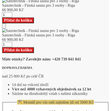
Add
to
Sanotechnik - Finská sauna pro 3 osoby - Riga
Cart
66 900,00
Kč
Sanotechnik
-
Přidat do košíku
Finská
sauna
Add
pro
to
Sanotechnik - Finská sauna pro 3 osoby - Riga
3
Cart
66 900,00
Kč
osoby
Sanotechnik
-
-
Riga
Přidat do košíku
Finská
množství
sauna
Máte otázky? Zavolejte nám: +420 739 841 841
pro
3
DOPRAVA ZDARMA
osoby
-
nad 25 000 Kč po celé ČR
Riga
množství
14 dní na vrácení zboží
Více než 4000 vybavených objednávek za 12 let
Sázíme na dlouhodobý vztah s našimi zákazníky
Montáž pro vás radi zajistíme již od 5000 Kč