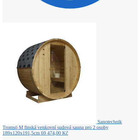
Sanotechnik
Tromsö M finská venkovní sudová sauna pro 2 osoby
189x120x191,5cm
69 474,00
Kč