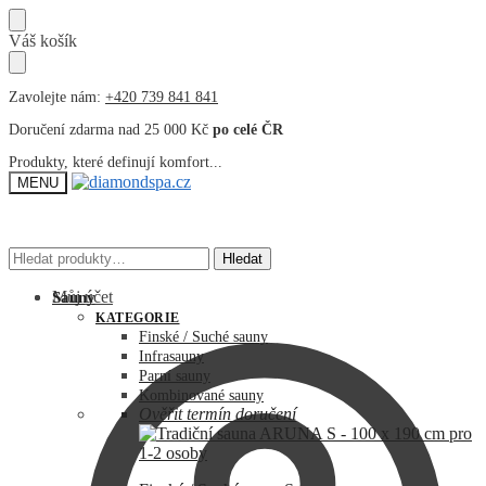
Přeskočit
Přeskočit
Váš košík
na
na
navigaci
obsah
Zavolejte nám:
+420 739 841 841
Doručení zdarma nad 25 000 Kč
po celé ČR
Produkty, které definují komfort...
MENU
Hledat:
Hledat:
Hledat
Hledat
Můj účet
Sauny
KATEGORIE
Finské / Suché sauny
Infrasauny
Parní sauny
Kombinované sauny
Ověřit termín doručení