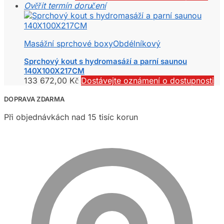
Ověřit termín doručení
Masážní sprchové boxy
Obdélníkový
Sprchový kout s hydromasáží a parní saunou
140X100X217CM
133 672,00
Kč
Dostávejte oznámení o dostupnosti
DOPRAVA ZDARMA
Při objednávkách nad 15 tisíc korun