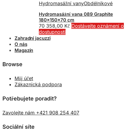
Hydromasážní vany
Obdélníkové
Hydromasážní vana 089 Graphite
180x150x70 cm
70 358,00
Kč
Dostávejte oznámení o
dostupnosti
Zahradní jacuzzi
O nás
Magazín
Browse
Můj účet
Zákaznická podpora
Potřebujete poradit?
Zavolejte nám +421 908 254 407
Sociální síte