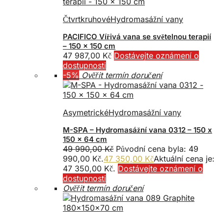
Čtvrtkruhové
Hydromasážní vany
PACIFICO Vířivá vana se světelnou terapií
– 150 x 150 cm
47 987,00
Kč
Dostávejte oznámení o
dostupnosti
-5%
Ověřit termín doručení
Asymetrické
Hydromasážní vany
M-SPA – Hydromasážní vana 0312 – 150 x
150 x 64 cm
49 990,00
Kč
Původní cena byla: 49
990,00 Kč.
47 350,00
Kč
Aktuální cena je:
47 350,00 Kč.
Dostávejte oznámení o
dostupnosti
Ověřit termín doručení