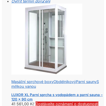
Ověřit termín doručení
Masážní sprchové boxy
Obdélníkový
Parní sauny
S
mělkou vanou
LUXOR XL Parní sprcha s vodopádem a parní sauna –
120 x 90 cm
41 561,00
Kč
Dostávejte oznámení o dostupnosti