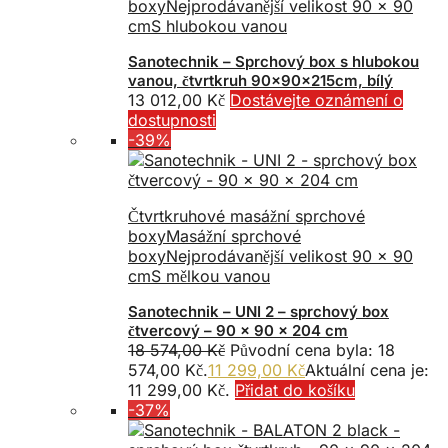
boxy
Nejprodávanější velikost 90 x 90
cm
S hlubokou vanou
Sanotechnik – Sprchový box s hlubokou
vanou, čtvrtkruh 90x90x215cm, bílý
13 012,00
Kč
Dostávejte oznámení o
dostupnosti
-39%
Čtvrtkruhové masážní sprchové
boxy
Masážní sprchové
boxy
Nejprodávanější velikost 90 x 90
cm
S mělkou vanou
Sanotechnik – UNI 2 – sprchový box
čtvercový – 90 x 90 x 204 cm
18 574,00
Kč
Původní cena byla: 18
574,00 Kč.
11 299,00
Kč
Aktuální cena je:
11 299,00 Kč.
Přidat do košíku
-37%