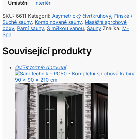
Umístění
interiér
SKU:
6611
Kategorií:
Asymetrický čtvrtkruhový
,
Finské /
Suché sauny
,
Kombinované sauny
,
Masážní sprchové
boxy
,
Parní sauny
,
S mělkou vanou
,
Sauny
Značka:
M-
Spa
Související produkty
Ověřit termín doručení