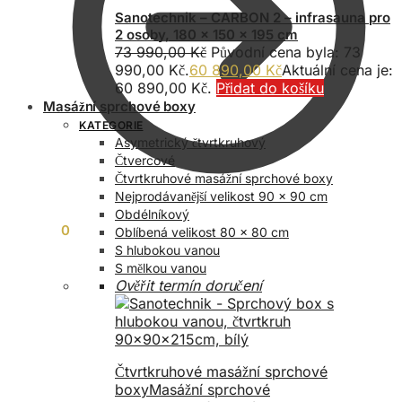
Sanotechnik – CARBON 2 – infrasauna pro
2 osoby, 180 x 150 x 195 cm
73 990,00
Kč
Původní cena byla: 73
990,00 Kč.
60 890,00
Kč
Aktuální cena je:
60 890,00 Kč.
Přidat do košíku
Masážní sprchové boxy
KATEGORIE
Asymetrický čtvrtkruhový
Čtvercové
Čtvrtkruhové masážní sprchové boxy
Nejprodávanější velikost 90 x 90 cm
Obdélníkový
0,00
Kč
0
Oblíbená velikost 80 x 80 cm
S hlubokou vanou
S mělkou vanou
Ověřit termín doručení
Čtvrtkruhové masážní sprchové
boxy
Masážní sprchové