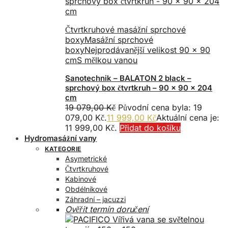
Čtvrtkruhové masážní sprchové
boxy
Masážní sprchové
boxy
Nejprodávanější velikost 90 x 90
cm
S mělkou vanou
Sanotechnik – BALATON 2 black –
sprchový box čtvrtkruh – 90 x 90 x 204
cm
19 079,00
Kč
Původní cena byla: 19
079,00 Kč.
11 999,00
Kč
Aktuální cena je:
11 999,00 Kč.
Přidat do košíku
Hydromasážní vany
KATEGORIE
Asymetrické
Čtvrtkruhové
Kabinové
Obdélníkové
Záhradní – jacuzzi
Ověřit termín doručení