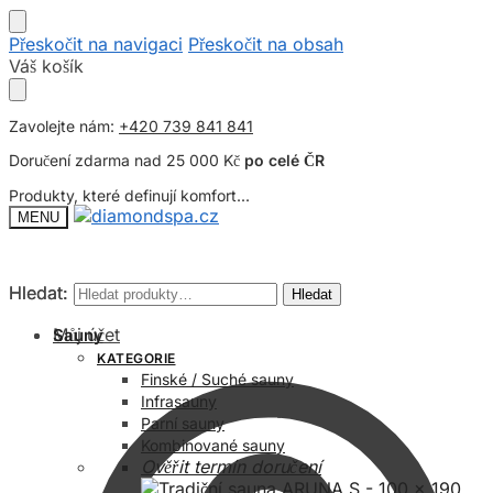
Přeskočit na navigaci
Přeskočit na obsah
Váš košík
Zavolejte nám:
+420 739 841 841
Doručení zdarma nad 25 000 Kč
po celé ČR
Produkty, které definují komfort...
MENU
Hledat:
Hledat:
Hledat
Hledat
Můj účet
Sauny
KATEGORIE
Finské / Suché sauny
Infrasauny
Parní sauny
Kombinované sauny
Ověřit termín doručení