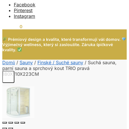
Facebook
Pinterest
Instagram
0,00
Kč
0
Prémiový design a kvalita, které transformují váš domov.
Výjimečný wellness, který si zasloužíte. Záruka špičkové
kvality.
Domů
/
Sauny
/
Finské / Suché sauny
/
Suchá sauna,
parní sauna a sprchový kout TRIO pravá
180X110X223CM