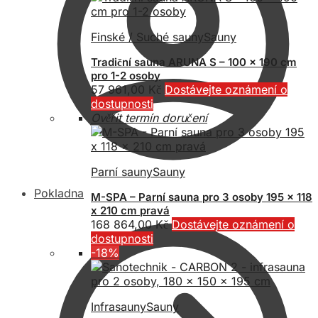
Finské / Suché sauny
Sauny
Tradiční sauna ARUNA S – 100 x 190 cm
pro 1-2 osoby
57 961,00
Kč
Dostávejte oznámení o
dostupnosti
Ověřit termín doručení
Parní sauny
Sauny
Pokladna
M-SPA – Parní sauna pro 3 osoby 195 x 118
x 210 cm pravá
168 864,00
Kč
Dostávejte oznámení o
dostupnosti
-18%
Infrasauny
Sauny