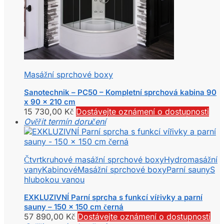
Masážní sprchové boxy
Sanotechnik – PC50 – Kompletní sprchová kabina 90
x 90 x 210 cm
15 730,00
Kč
Dostávejte oznámení o dostupnosti
Ověřit termín doručení
Čtvrtkruhové masážní sprchové boxy
Hydromasážní
vany
Kabinové
Masážní sprchové boxy
Parní sauny
S
hlubokou vanou
EXKLUZIVNÍ Parní sprcha s funkcí vířivky a parní
sauny – 150 x 150 cm černá
57 890,00
Kč
Dostávejte oznámení o dostupnosti