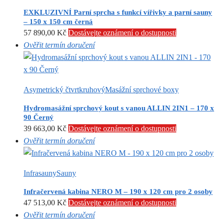
EXKLUZIVNÍ Parní sprcha s funkcí vířivky a parní sauny
– 150 x 150 cm černá
57 890,00
Kč
Dostávejte oznámení o dostupnosti
Ověřit termín doručení
Asymetrický čtvrtkruhový
Masážní sprchové boxy
Hydromasážní sprchový kout s vanou ALLIN 2IN1 – 170 x
90 Černý
39 663,00
Kč
Dostávejte oznámení o dostupnosti
Ověřit termín doručení
Infrasauny
Sauny
Infračervená kabina NERO M – 190 x 120 cm pro 2 osoby
47 513,00
Kč
Dostávejte oznámení o dostupnosti
Ověřit termín doručení