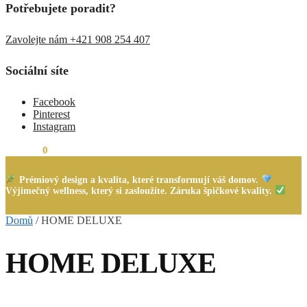
Potřebujete poradit?
Zavolejte nám +421 908 254 407
Sociální síte
Facebook
Pinterest
Instagram
0,00
Kč
0
Prémiový design a kvalita, které transformují váš domov.
Výjimečný wellness, který si zasloužíte. Záruka špičkové kvality.
Domů
/
HOME DELUXE
HOME DELUXE