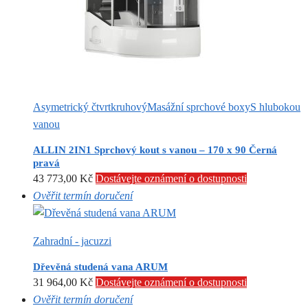
Asymetrický čtvrtkruhový
Masážní sprchové boxy
S hlubokou
vanou
ALLIN 2IN1 Sprchový kout s vanou – 170 x 90 Černá
pravá
43 773,00
Kč
Dostávejte oznámení o dostupnosti
Ověřit termín doručení
Zahradní - jacuzzi
Dřevěná studená vana ARUM
31 964,00
Kč
Dostávejte oznámení o dostupnosti
Ověřit termín doručení