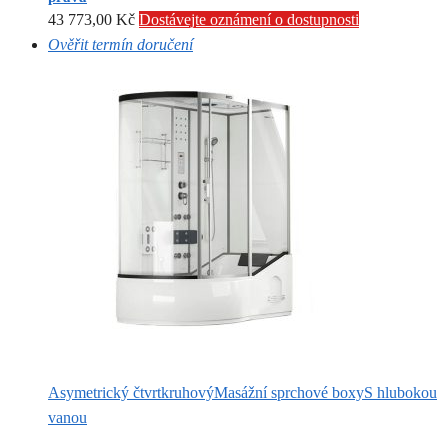
43 773,00
Kč
Dostávejte oznámení o dostupnosti
Ověřit termín doručení
Asymetrický čtvrtkruhový
Masážní sprchové boxy
S hlubokou
vanou