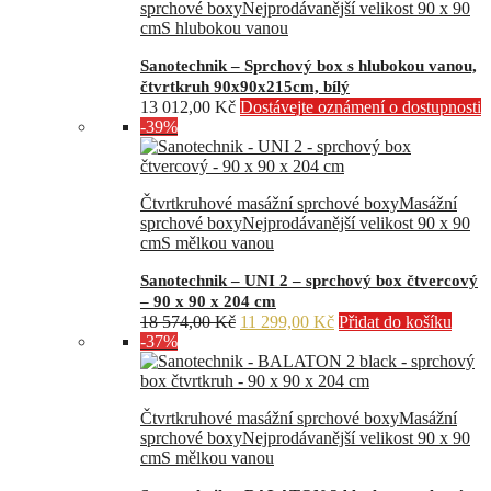
sprchové boxy
Nejprodávanější velikost 90 x 90
cm
S hlubokou vanou
Sanotechnik – Sprchový box s hlubokou vanou,
čtvrtkruh 90x90x215cm, bílý
13 012,00
Kč
Dostávejte oznámení o dostupnosti
-39%
Čtvrtkruhové masážní sprchové boxy
Masážní
sprchové boxy
Nejprodávanější velikost 90 x 90
cm
S mělkou vanou
Sanotechnik – UNI 2 – sprchový box čtvercový
– 90 x 90 x 204 cm
Původní
Aktuální
18 574,00
Kč
11 299,00
Kč
Přidat do košíku
cena
cena
-37%
byla:
je:
18
11
574,00 Kč.
299,00 Kč.
Čtvrtkruhové masážní sprchové boxy
Masážní
sprchové boxy
Nejprodávanější velikost 90 x 90
cm
S mělkou vanou