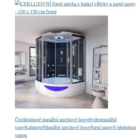
Čtvrtkruhové masážní sprchové boxy
Hydromasážní
vany
Kabinové
Masážní sprchové boxy
Parní sauny
S hlubokou
vanou