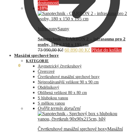
dostupnosti
-18%
Infrasauny
Sauny
Sanotechnik – CARBON 2 – infrasauna pro 2
osoby, 180 x 150 x 195 cm
Původní
Aktuální
73 990,00
Kč
60 890,00
Kč
Přidat do košíku
cena
cena
Masážní sprchové boxy
byla:
je:
KATEGORIE
0,00
Kč
0
73
60
Asymetrický čtvrtkruhový
990,00 Kč.
890,00 Kč.
Čtvercové
Čtvrtkruhové masážní sprchové boxy
Nejprodávanější velikost 90 x 90 cm
Obdélníkový
Oblíbená velikost 80 x 80 cm
S hlubokou vanou
S mělkou vanou
Ověřit termín doručení
Čtvrtkruhové masážní sprchové boxy
Masážní