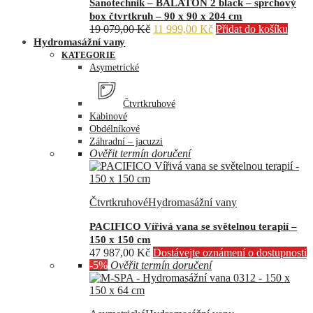
Sanotechnik – BALATON 2 black – sprchový
box čtvrtkruh – 90 x 90 x 204 cm
Původní
Aktuální
19 079,00
Kč
11 999,00
Kč
Přidat do košíku
cena
cena
Hydromasážní vany
byla:
je:
KATEGORIE
19
11
Asymetrické
079,00 Kč.
999,00 Kč.
Čtvrtkruhové
Kabinové
Obdélníkové
Záhradní – jacuzzi
Ověřit termín doručení
Čtvrtkruhové
Hydromasážní vany
PACIFICO Vířivá vana se světelnou terapií –
150 x 150 cm
47 987,00
Kč
Dostávejte oznámení o dostupnosti
-5%
Ověřit termín doručení