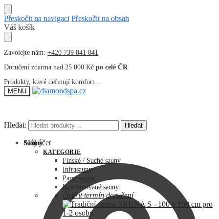
Přeskočit na navigaci
Přeskočit na obsah
Váš košík
Zavolejte nám:
+420 739 841 841
Doručení zdarma nad 25 000 Kč
po celé ČR
Produkty, které definují komfort...
MENU
Hledat:
Hledat:
Hledat
Hledat
Můj účet
Sauny
KATEGORIE
Finské / Suché sauny
Infrasauny
Parní sauny
Kombinované sauny
Ověřit termín doručení