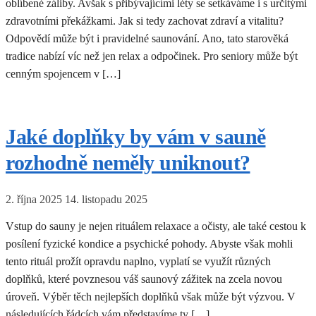
oblíbené záliby. Avšak s přibývajícími léty se setkáváme i s určitými
zdravotními překážkami. Jak si tedy zachovat zdraví a vitalitu?
Odpovědí může být i pravidelné saunování. Ano, tato starověká
tradice nabízí víc než jen relax a odpočinek. Pro seniory může být
cenným spojencem v […]
Jaké doplňky by vám v sauně
rozhodně neměly uniknout?
2. října 2025
14. listopadu 2025
Vstup do sauny je nejen rituálem relaxace a očisty, ale také cestou k
posílení fyzické kondice a psychické pohody. Abyste však mohli
tento rituál prožít opravdu naplno, vyplatí se využít různých
doplňků, které povznesou váš saunový zážitek na zcela novou
úroveň. Výběr těch nejlepších doplňků však může být výzvou. V
následujících řádcích vám představíme ty […]