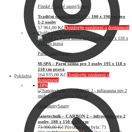
Finské / Suché sauny
Sauny
Tradiční sauna ARUNA S – 100 x 190 cm pro
1-2 osoby
57 961,00
Kč
Dostávejte oznámení o dostupnosti
Ověřit termín doručení
Parní sauny
Sauny
M-SPA – Parní sauna pro 3 osoby 195 x 118 x
210 cm pravá
164 935,00
Kč
Dostávejte oznámení o
Pokladna
dostupnosti
-18%
Infrasauny
Sauny
Sanotechnik – CARBON 2 – infrasauna pro 2
osoby, 180 x 150 x 195 cm
73 990,00
Kč
Původní cena byla: 73