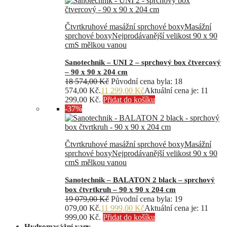
Čtvrtkruhové masážní sprchové boxy
Masážní
sprchové boxy
Nejprodávanější velikost 90 x 90
cm
S mělkou vanou
Sanotechnik – UNI 2 – sprchový box čtvercový
– 90 x 90 x 204 cm
18 574,00
Kč
Původní cena byla: 18
574,00 Kč.
11 299,00
Kč
Aktuální cena je: 11
299,00 Kč.
Přidat do košíku
-37%
Čtvrtkruhové masážní sprchové boxy
Masážní
sprchové boxy
Nejprodávanější velikost 90 x 90
cm
S mělkou vanou
Sanotechnik – BALATON 2 black – sprchový
box čtvrtkruh – 90 x 90 x 204 cm
19 079,00
Kč
Původní cena byla: 19
079,00 Kč.
11 999,00
Kč
Aktuální cena je: 11
999,00 Kč.
Přidat do košíku
Hydromasážní vany