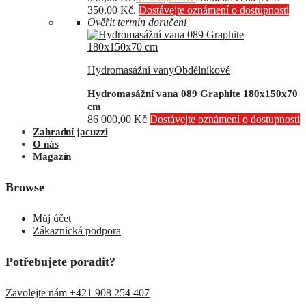
350,00 Kč.
Dostávejte oznámení o dostupnosti
Ověřit termín doručení
Hydromasážní vany
Obdélníkové
Hydromasážní vana 089 Graphite 180x150x70
cm
86 000,00
Kč
Dostávejte oznámení o dostupnosti
Zahradní jacuzzi
O nás
Magazín
Browse
Můj účet
Zákaznická podpora
Potřebujete poradit?
Zavolejte nám +421 908 254 407