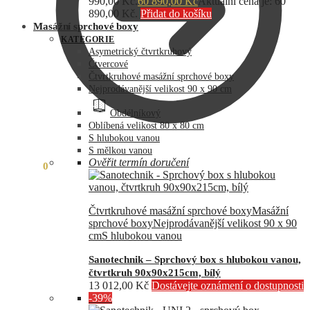
990,00 Kč.
60 890,00
Kč
Aktuální cena je: 60
890,00 Kč.
Přidat do košíku
Masážní sprchové boxy
KATEGORIE
Asymetrický čtvrtkruhový
Čtvercové
Čtvrtkruhové masážní sprchové boxy
Nejprodávanější velikost 90 x 90 cm
Obdélníkový
Oblíbená velikost 80 x 80 cm
S hlubokou vanou
S mělkou vanou
Ověřit termín doručení
0,00
Kč
0
Čtvrtkruhové masážní sprchové boxy
Masážní
sprchové boxy
Nejprodávanější velikost 90 x 90
cm
S hlubokou vanou
Sanotechnik – Sprchový box s hlubokou vanou,
čtvrtkruh 90x90x215cm, bílý
13 012,00
Kč
Dostávejte oznámení o dostupnosti
-39%