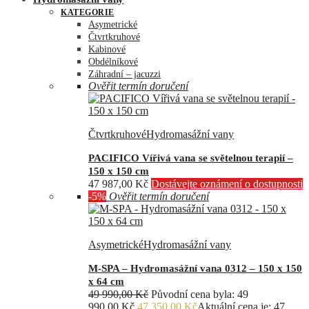
KATEGORIE
Asymetrické
Čtvrtkruhové
Kabinové
Obdélníkové
Záhradní – jacuzzi
Ověřit termín doručení
Čtvrtkruhové
Hydromasážní vany
PACIFICO Vířivá vana se světelnou terapií –
150 x 150 cm
47 987,00
Kč
Dostávejte oznámení o dostupnosti
-5%
Ověřit termín doručení
Asymetrické
Hydromasážní vany
M-SPA – Hydromasážní vana 0312 – 150 x 150
x 64 cm
49 990,00
Kč
Původní cena byla: 49
990,00 Kč.
47 350,00
Kč
Aktuální cena je: 47