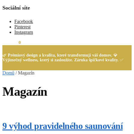
Sociální síte
Facebook
Pinterest
Instagram
0,00
Kč
0
🌿
Prémiový design a kvalita, které transformují váš domov.
💎
Výjimečný wellness, který si zasloužíte. Záruka špičkové kvality.
✅
Domů
/
Magazín
Magazín
9 výhod pravidelného saunování