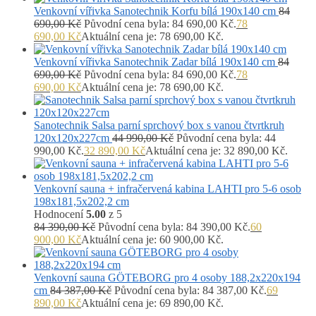
Venkovní vířivka Sanotechnik Korfu bílá 190x140 cm
84
690,00
Kč
Původní cena byla: 84 690,00 Kč.
78
690,00
Kč
Aktuální cena je: 78 690,00 Kč.
Venkovní vířivka Sanotechnik Zadar bílá 190x140 cm
84
690,00
Kč
Původní cena byla: 84 690,00 Kč.
78
690,00
Kč
Aktuální cena je: 78 690,00 Kč.
Sanotechnik Salsa parní sprchový box s vanou čtvrtkruh
120x120x227cm
44 990,00
Kč
Původní cena byla: 44
990,00 Kč.
32 890,00
Kč
Aktuální cena je: 32 890,00 Kč.
Venkovní sauna + infračervená kabina LAHTI pro 5-6 osob
198x181,5x202,2 cm
Hodnocení
5.00
z 5
84 390,00
Kč
Původní cena byla: 84 390,00 Kč.
60
900,00
Kč
Aktuální cena je: 60 900,00 Kč.
Venkovní sauna GÖTEBORG pro 4 osoby 188,2x220x194
cm
84 387,00
Kč
Původní cena byla: 84 387,00 Kč.
69
890,00
Kč
Aktuální cena je: 69 890,00 Kč.