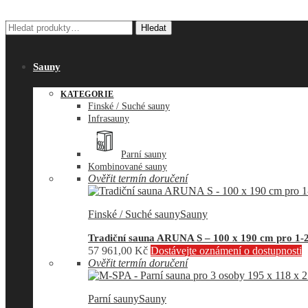
Hledat:
Hledat
Sauny
KATEGORIE
Finské / Suché sauny
Infrasauny
Parní sauny
Kombinované sauny
Ověřit termín doručení
Finské / Suché sauny
Sauny
Tradiční sauna ARUNA S – 100 x 190 cm pro 1-
57 961,00
Kč
Dostávejte oznámení o dostupnosti
Ověřit termín doručení
Parní sauny
Sauny