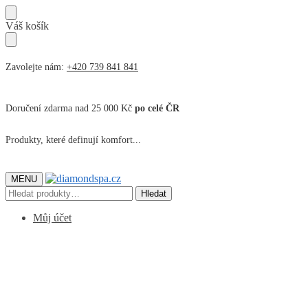
Přeskočit
Přeskočit
Váš košík
na
na
navigaci
obsah
Zavolejte nám:
+420 739 841 841
Doručení zdarma nad 25 000 Kč
po celé ČR
Produkty, které definují komfort...
MENU
Hledat:
Hledat
Můj účet