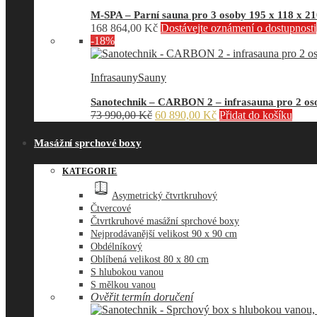
M-SPA – Parní sauna pro 3 osoby 195 x 118 x 2
168 864,00
Kč
Dostávejte oznámení o dostupnosti
-18%
Infrasauny
Sauny
Sanotechnik – CARBON 2 – infrasauna pro 2 oso
Původní
Aktuální
73 990,00
Kč
60 890,00
Kč
Přidat do košíku
cena
cena
byla:
je:
Masážní sprchové boxy
73
60
990,00 Kč.
890,00 Kč.
KATEGORIE
Asymetrický čtvrtkruhový
Čtvercové
Čtvrtkruhové masážní sprchové boxy
Nejprodávanější velikost 90 x 90 cm
Obdélníkový
Oblíbená velikost 80 x 80 cm
S hlubokou vanou
S mělkou vanou
Ověřit termín doručení