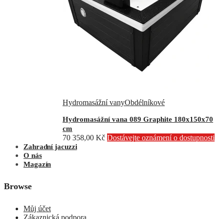
Hydromasážní vany
Obdélníkové
Hydromasážní vana 089 Graphite 180x150x70
cm
70 358,00
Kč
Dostávejte oznámení o dostupnosti
Zahradní jacuzzi
O nás
Magazín
Browse
Můj účet
Zákaznická podpora