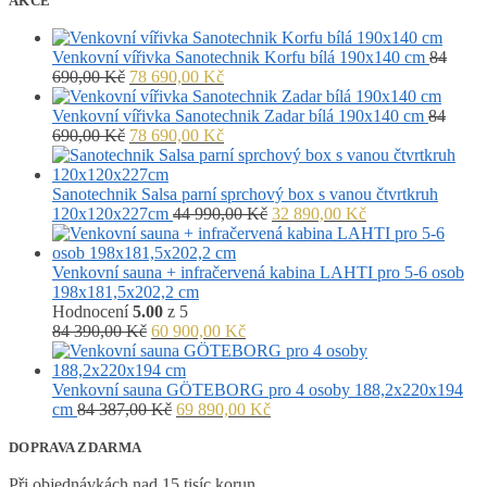
AKCE
Venkovní vířivka Sanotechnik Korfu bílá 190x140 cm
84
Původní
Aktuální
690,00
Kč
78 690,00
Kč
cena
cena
byla:
je:
Venkovní vířivka Sanotechnik Zadar bílá 190x140 cm
84
84
Původní
78
Aktuální
690,00
Kč
78 690,00
Kč
690,00 Kč.
cena
690,00 Kč.
cena
byla:
je:
84
78
Sanotechnik Salsa parní sprchový box s vanou čtvrtkruh
690,00 Kč.
690,00 Kč.
Původní
Aktuální
120x120x227cm
44 990,00
Kč
32 890,00
Kč
cena
cena
byla:
je:
44
32
Venkovní sauna + infračervená kabina LAHTI pro 5-6 osob
990,00 Kč.
890,00 Kč.
198x181,5x202,2 cm
Hodnocení
5.00
z 5
Původní
Aktuální
84 390,00
Kč
60 900,00
Kč
cena
cena
byla:
je:
84
60
Venkovní sauna GÖTEBORG pro 4 osoby 188,2x220x194
390,00 Kč.
Původní
900,00 Kč.
Aktuální
cm
84 387,00
Kč
69 890,00
Kč
cena
cena
byla:
je:
DOPRAVA ZDARMA
84
69
Při objednávkách nad 15 tisíc korun
387,00 Kč.
890,00 Kč.