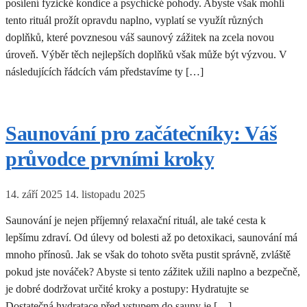
posílení fyzické kondice a psychické pohody. Abyste však mohli
tento rituál prožít opravdu naplno, vyplatí se využít různých
doplňků, které povznesou váš saunový zážitek na zcela novou
úroveň. Výběr těch nejlepších doplňků však může být výzvou. V
následujících řádcích vám představíme ty […]
Saunování pro začátečníky: Váš
průvodce prvními kroky
14. září 2025
14. listopadu 2025
Saunování je nejen příjemný relaxační rituál, ale také cesta k
lepšímu zdraví. Od úlevy od bolesti až po detoxikaci, saunování má
mnoho přínosů. Jak se však do tohoto světa pustit správně, zvláště
pokud jste nováček? Abyste si tento zážitek užili naplno a bezpečně,
je dobré dodržovat určité kroky a postupy: Hydratujte se
Dostatečná hydratace před vstupem do sauny je […]