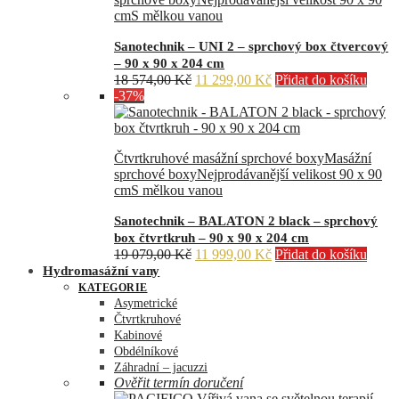
cm
S mělkou vanou
Sanotechnik – UNI 2 – sprchový box čtvercový
– 90 x 90 x 204 cm
Původní
Aktuální
18 574,00
Kč
11 299,00
Kč
Přidat do košíku
cena
cena
-37%
byla:
je:
18
11
574,00 Kč.
299,00 Kč.
Čtvrtkruhové masážní sprchové boxy
Masážní
sprchové boxy
Nejprodávanější velikost 90 x 90
cm
S mělkou vanou
Sanotechnik – BALATON 2 black – sprchový
box čtvrtkruh – 90 x 90 x 204 cm
Původní
Aktuální
19 079,00
Kč
11 999,00
Kč
Přidat do košíku
cena
cena
Hydromasážní vany
byla:
je:
KATEGORIE
19
11
Asymetrické
079,00 Kč.
999,00 Kč.
Čtvrtkruhové
Kabinové
Obdélníkové
Záhradní – jacuzzi
Ověřit termín doručení