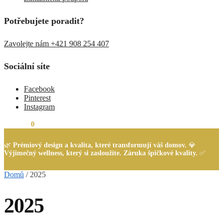
Potřebujete poradit?
Zavolejte nám +421 908 254 407
Sociální síte
Facebook
Pinterest
Instagram
0,00
Kč
0
🌿
Prémiový design a kvalita, které transformují váš domov.
💎
Výjimečný wellness, který si zasloužíte. Záruka špičkové kvality.
✅
Domů
/
2025
2025