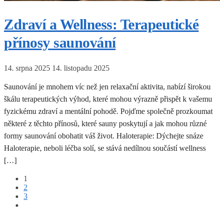
Zdraví a Wellness: Terapeutické
přínosy saunování
14. srpna 2025
14. listopadu 2025
Saunování je mnohem víc než jen relaxační aktivita, nabízí širokou
škálu terapeutických výhod, které mohou výrazně přispět k vašemu
fyzickému zdraví a mentální pohodě. Pojďme společně prozkoumat
některé z těchto přínosů, které sauny poskytují a jak mohou různé
formy saunování obohatit váš život. Haloterapie: Dýchejte snáze
Haloterapie, neboli léčba solí, se stává nedílnou součástí wellness
[…]
1
Stránkování
2
3
příspěvků