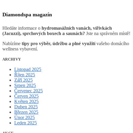
Diamondspa magazín
Hledáte informace o
hydromasážních vanách, vířivkách
(Jacuzzi), sprchových boxech a saunách?
Jste na správném místě!
Nabízíme
tipy pro výběr, údržbu a plné využití
vašeho domácího
wellness vybavení.
ARCHIVY
Listopad 2025
Říjen 2025
Září 2025
Srpen 2025
Červenec 2025
Červen 2025
Květen 2025
Duben 2025
Březen 2025
Únor 2025
Leden 2025