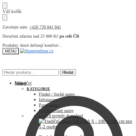
Přeskočit
Přeskočit
Váš košík
na
na
navigaci
obsah
Zavolejte nám:
+420 739 841 841
Doručení zdarma nad 25 000 Kč
po celé ČR
Produkty, které definují komfort...
MENU
Hledat:
Hledat:
Hledat
Hledat
Můj účet
Sauny
KATEGORIE
Finské / Suché sauny
Infrasauny
Parní sauny
Kombinované sauny
Ověřit termín doručení