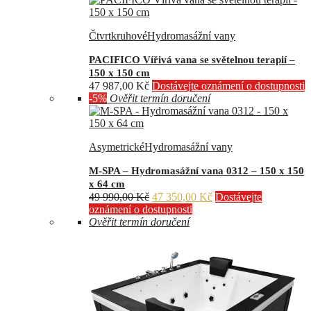
Čtvrtkruhové
Hydromasážní vany
PACIFICO Vířivá vana se světelnou terapií –
150 x 150 cm
47 987,00
Kč
Dostávejte oznámení o dostupnosti
-5%
Ověřit termín doručení
Asymetrické
Hydromasážní vany
M-SPA – Hydromasážní vana 0312 – 150 x 150
x 64 cm
Původní
Aktuální
49 990,00
Kč
47 350,00
Kč
Dostávejte
cena
cena
oznámení o dostupnosti
byla:
je:
Ověřit termín doručení
49
47
990,00 Kč.
350,00 Kč.