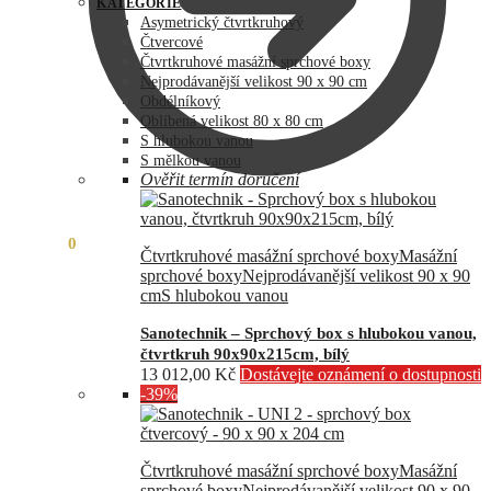
byla:
je:
KATEGORIE
73
60
Asymetrický čtvrtkruhový
990,00 Kč.
890,00 Kč.
Čtvercové
Čtvrtkruhové masážní sprchové boxy
Nejprodávanější velikost 90 x 90 cm
Obdélníkový
Oblíbená velikost 80 x 80 cm
S hlubokou vanou
S mělkou vanou
Ověřit termín doručení
0,00
Kč
0
Čtvrtkruhové masážní sprchové boxy
Masážní
sprchové boxy
Nejprodávanější velikost 90 x 90
cm
S hlubokou vanou
Sanotechnik – Sprchový box s hlubokou vanou,
čtvrtkruh 90x90x215cm, bílý
13 012,00
Kč
Dostávejte oznámení o dostupnosti
-39%
Čtvrtkruhové masážní sprchové boxy
Masážní
sprchové boxy
Nejprodávanější velikost 90 x 90