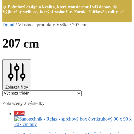
🌿
Prémiový design a kvalita, které transformují váš domov.
💎
Výjimečný wellness, který si zasloužíte. Záruka špičkové kvality.
✅
Domů
/
Vlastnost produktu: Výška
/
207 cm
207 cm
Zobrazit filtry
Zobrazeny 2 výsledky
-25%