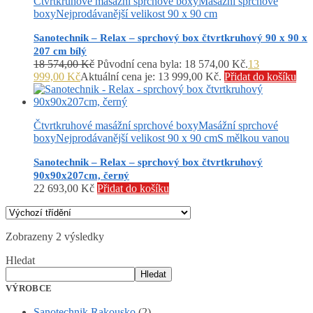
Čtvrtkruhové masážní sprchové boxy
Masážní sprchové
boxy
Nejprodávanější velikost 90 x 90 cm
Sanotechnik – Relax – sprchový box čtvrtkruhový 90 x 90 x
207 cm bílý
18 574,00
Kč
Původní cena byla: 18 574,00 Kč.
13
999,00
Kč
Aktuální cena je: 13 999,00 Kč.
Přidat do košíku
Čtvrtkruhové masážní sprchové boxy
Masážní sprchové
boxy
Nejprodávanější velikost 90 x 90 cm
S mělkou vanou
Sanotechnik – Relax – sprchový box čtvrtkruhový
90x90x207cm, černý
22 693,00
Kč
Přidat do košíku
Zobrazeny 2 výsledky
Hledat
Hledat
VÝROBCE
Sanotechnik Rakousko
(2)