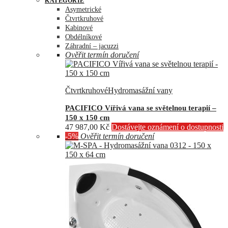
KATEGORIE
Asymetrické
Čtvrtkruhové
Kabinové
Obdélníkové
Záhradní – jacuzzi
Ověřit termín doručení
Čtvrtkruhové
Hydromasážní vany
PACIFICO Vířivá vana se světelnou terapií –
150 x 150 cm
47 987,00
Kč
Dostávejte oznámení o dostupnosti
-5%
Ověřit termín doručení