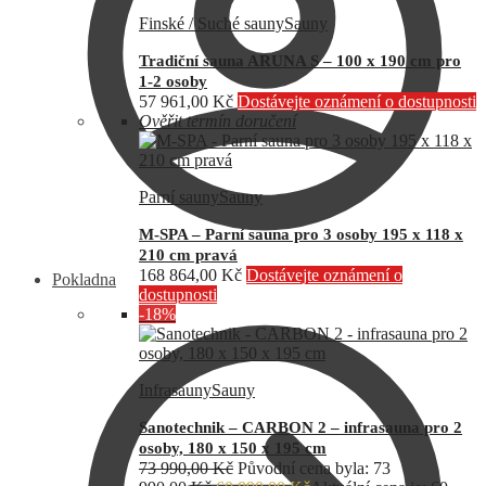
Finské / Suché sauny
Sauny
Tradiční sauna ARUNA S – 100 x 190 cm pro
1-2 osoby
57 961,00
Kč
Dostávejte oznámení o dostupnosti
Ověřit termín doručení
Parní sauny
Sauny
M-SPA – Parní sauna pro 3 osoby 195 x 118 x
210 cm pravá
168 864,00
Kč
Dostávejte oznámení o
Pokladna
dostupnosti
-18%
Infrasauny
Sauny
Sanotechnik – CARBON 2 – infrasauna pro 2
osoby, 180 x 150 x 195 cm
73 990,00
Kč
Původní cena byla: 73