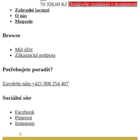
70 358,00
Kč
Dostávejte oznámení o dostupnosti
Zahradní jacuzzi
O nás
Magazín
Browse
Můj účet
Zákaznická podpora
Potřebujete poradit?
Zavolejte nám +421 908 254 407
Sociální síte
Facebook
Pinterest
Instagram
0,00
Kč
0