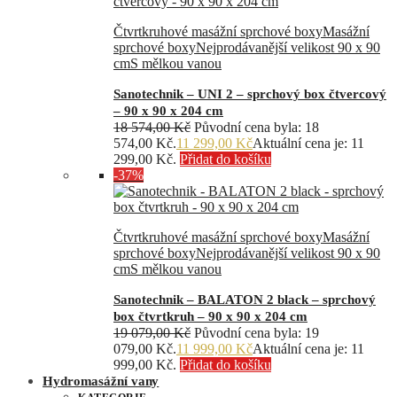
Čtvrtkruhové masážní sprchové boxy
Masážní
sprchové boxy
Nejprodávanější velikost 90 x 90
cm
S mělkou vanou
Sanotechnik – UNI 2 – sprchový box čtvercový
– 90 x 90 x 204 cm
18 574,00
Kč
Původní cena byla: 18
574,00 Kč.
11 299,00
Kč
Aktuální cena je: 11
299,00 Kč.
Přidat do košíku
-37%
Čtvrtkruhové masážní sprchové boxy
Masážní
sprchové boxy
Nejprodávanější velikost 90 x 90
cm
S mělkou vanou
Sanotechnik – BALATON 2 black – sprchový
box čtvrtkruh – 90 x 90 x 204 cm
19 079,00
Kč
Původní cena byla: 19
079,00 Kč.
11 999,00
Kč
Aktuální cena je: 11
999,00 Kč.
Přidat do košíku
Hydromasážní vany