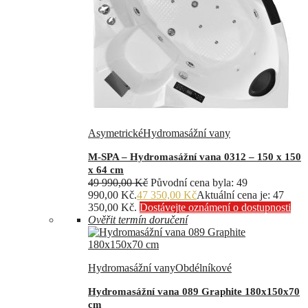
Asymetrické
Hydromasážní vany
M-SPA – Hydromasážní vana 0312 – 150 x 150
x 64 cm
49 990,00
Kč
Původní cena byla: 49
990,00 Kč.
47 350,00
Kč
Aktuální cena je: 47
350,00 Kč.
Dostávejte oznámení o dostupnosti
Ověřit termín doručení
Hydromasážní vany
Obdélníkové
Hydromasážní vana 089 Graphite 180x150x70
cm