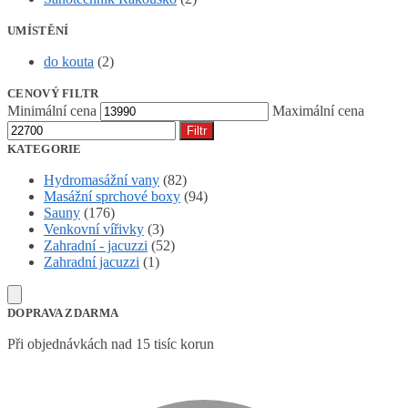
UMÍSTĚNÍ
do kouta
(2)
CENOVÝ FILTR
Minimální cena
Maximální cena
Filtr
KATEGORIE
Hydromasážní vany
(82)
Masážní sprchové boxy
(94)
Sauny
(176)
Venkovní vířivky
(3)
Zahradní - jacuzzi
(52)
Zahradní jacuzzi
(1)
DOPRAVA ZDARMA
Při objednávkách nad 15 tisíc korun