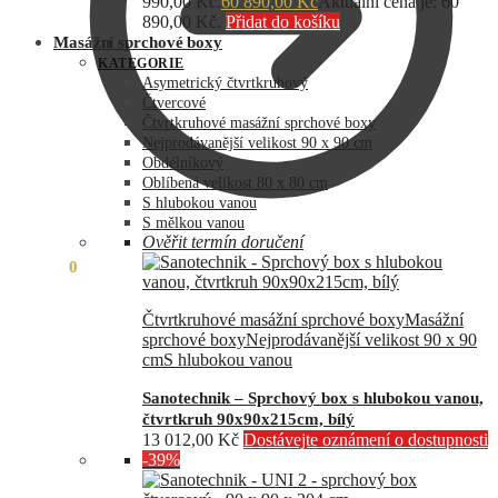
990,00 Kč.
60 890,00
Kč
Aktuální cena je: 60
890,00 Kč.
Přidat do košíku
Masážní sprchové boxy
KATEGORIE
Asymetrický čtvrtkruhový
Čtvercové
Čtvrtkruhové masážní sprchové boxy
Nejprodávanější velikost 90 x 90 cm
Obdélníkový
Oblíbená velikost 80 x 80 cm
S hlubokou vanou
S mělkou vanou
Ověřit termín doručení
0,00
Kč
0
Čtvrtkruhové masážní sprchové boxy
Masážní
sprchové boxy
Nejprodávanější velikost 90 x 90
cm
S hlubokou vanou
Sanotechnik – Sprchový box s hlubokou vanou,
čtvrtkruh 90x90x215cm, bílý
13 012,00
Kč
Dostávejte oznámení o dostupnosti
-39%