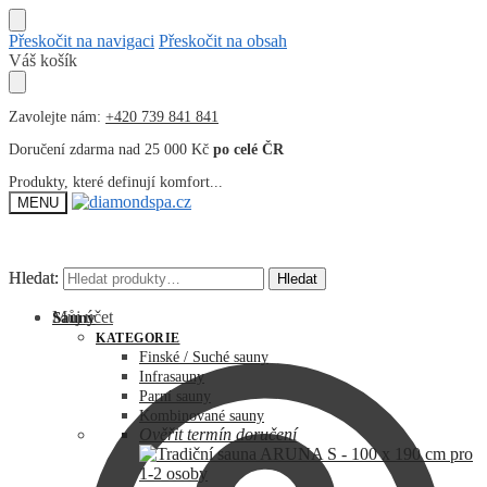
Přeskočit na navigaci
Přeskočit na obsah
Váš košík
Zavolejte nám:
+420 739 841 841
Doručení zdarma nad 25 000 Kč
po celé ČR
Produkty, které definují komfort...
MENU
Hledat:
Hledat:
Hledat
Hledat
Můj účet
Sauny
KATEGORIE
Finské / Suché sauny
Infrasauny
Parní sauny
Kombinované sauny
Ověřit termín doručení