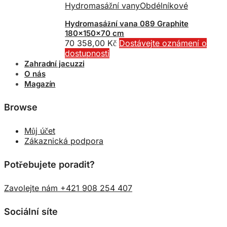
Hydromasážní vany
Obdélníkové
Hydromasážní vana 089 Graphite
180x150x70 cm
70 358,00
Kč
Dostávejte oznámení o
dostupnosti
Zahradní jacuzzi
O nás
Magazín
Browse
Můj účet
Zákaznická podpora
Potřebujete poradit?
Zavolejte nám +421 908 254 407
Sociální síte