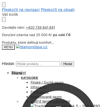
Přeskočit na navigaci
Přeskočit na obsah
Váš košík
Zavolejte nám:
+420 739 841 841
Doručení zdarma nad 25 000 Kč
po celé ČR
Produkty, které definují komfort...
MENU
Hledat:
Hledat:
Hledat
Hledat
Můj účet
Sauny
KATEGORIE
Finské / Suché sauny
Infrasauny
Parní sauny
Kombinované sauny
Ověřit termín doručení