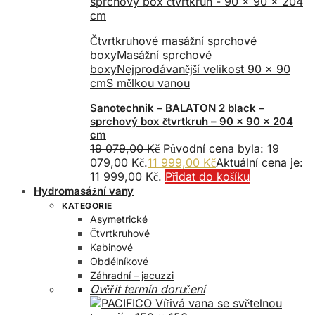
Čtvrtkruhové masážní sprchové
boxy
Masážní sprchové
boxy
Nejprodávanější velikost 90 x 90
cm
S mělkou vanou
Sanotechnik – BALATON 2 black –
sprchový box čtvrtkruh – 90 x 90 x 204
cm
19 079,00
Kč
Původní cena byla: 19
079,00 Kč.
11 999,00
Kč
Aktuální cena je:
11 999,00 Kč.
Přidat do košíku
Hydromasážní vany
KATEGORIE
Asymetrické
Čtvrtkruhové
Kabinové
Obdélníkové
Záhradní – jacuzzi
Ověřit termín doručení