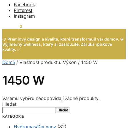
Facebook
Pinterest
Instagram
0,00
Kč
0
🌿
Prémiový design a kvalita, které transformují váš domov.
💎
Výjimečný wellness, který si zasloužíte. Záruka špičkové
kvality.
✅
Domů
/
Vlastnost produktu: Výkon
/
1450 W
1450 W
Vašemu výběru neodpovídají žádné produkty.
Hledat
Hledat
KATEGORIE
Hydromasážní vany
(82)