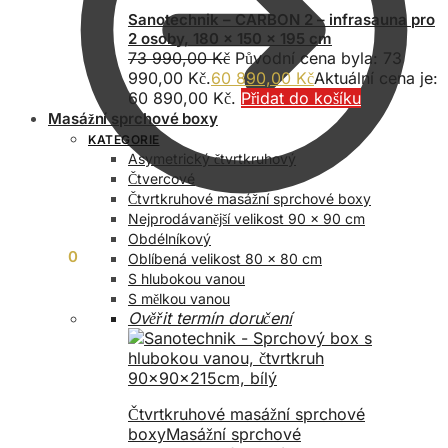
Sanotechnik – CARBON 2 – infrasauna pro
2 osoby, 180 x 150 x 195 cm
73 990,00
Kč
Původní cena byla: 73
990,00 Kč.
60 890,00
Kč
Aktuální cena je:
60 890,00 Kč.
Přidat do košíku
Masážní sprchové boxy
KATEGORIE
Asymetrický čtvrtkruhový
Čtvercové
Čtvrtkruhové masážní sprchové boxy
Nejprodávanější velikost 90 x 90 cm
Obdélníkový
0,00
Kč
0
Oblíbená velikost 80 x 80 cm
S hlubokou vanou
S mělkou vanou
Ověřit termín doručení
Čtvrtkruhové masážní sprchové
boxy
Masážní sprchové