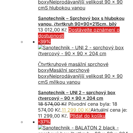
boxy
Nejprodávanější velikost 90 x 90
cm
S hlubokou vanou
Sanotechnik – Sprchový box s hlubokou
vanou, čtvrtkruh 90x90x215cm, bílý
13 012,00
Kč
Dostávejte oznámení o
dostupnosti
-39%
Čtvrtkruhové masážní sprchové
boxy
Masážní sprchové
boxy
Nejprodávanější velikost 90 x 90
cm
S mělkou vanou
Sanotechnik – UNI 2 – sprchový box
čtvercový – 90 x 90 x 204 cm
18 574,00
Kč
Původní cena byla: 18
574,00 Kč.
11 299,00
Kč
Aktuální cena je:
11 299,00 Kč.
Přidat do košíku
-37%