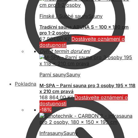
Finské / Suché sauny
Sauny
Tradiční sauna ARUNA S – 100 x 190 cm
pro 1-2 osoby
57 961,00
Kč
Dostávejte oznámení o
dostupnosti
Ověřit termín doručení
Parní sauny
Sauny
Pokladna
M-SPA – Parní sauna pro 3 osoby 195 x 118
x 210 cm pravá
168 864,00
Kč
Dostávejte oznámení o
dostupnosti
-18%
Infrasauny
Sauny