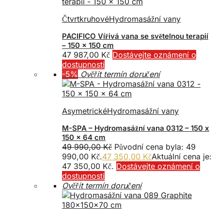
Čtvrtkruhové
Hydromasážní vany
PACIFICO Vířivá vana se světelnou terapií
– 150 x 150 cm
47 987,00
Kč
Dostávejte oznámení o
dostupnosti
-5%
Ověřit termín doručení
Asymetrické
Hydromasážní vany
M-SPA – Hydromasážní vana 0312 – 150 x
150 x 64 cm
49 990,00
Kč
Původní cena byla: 49
990,00 Kč.
47 350,00
Kč
Aktuální cena je:
47 350,00 Kč.
Dostávejte oznámení o
dostupnosti
Ověřit termín doručení