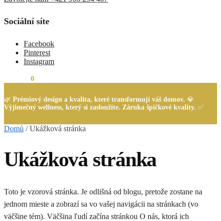
Sociální síte
Facebook
Pinterest
Instagram
0,00
Kč
0
🌿
Prémiový design a kvalita, které transformují váš domov.
💎
Výjimečný wellness, který si zasloužíte. Záruka špičkové kvality.
✅
Domů
/
Ukážková stránka
Ukážková stránka
Toto je vzorová stránka. Je odlišná od blogu, pretože zostane na
jednom mieste a zobrazí sa vo vašej navigácii na stránkach (vo
väčšine tém). Väčšina ľudí začína stránkou O nás, ktorá ich