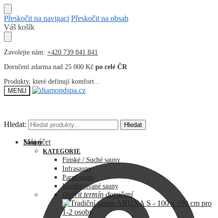
Přeskočit na navigaci
Přeskočit na obsah
Váš košík
Zavolejte nám:
+420 739 841 841
Doručení zdarma nad 25 000 Kč
po celé ČR
Produkty, které definují komfort...
MENU
Hledat:
Hledat:
Hledat
Hledat
Můj účet
Sauny
KATEGORIE
Finské / Suché sauny
Infrasauny
Parní sauny
Kombinované sauny
Ověřit termín doručení