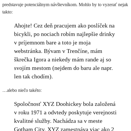
predstavuje potenciálnym návštevníkom. Mohlo by to vyzerať nejak
takto:
Ahojte! Cez deň pracujem ako poslíček na
bicykli, po nociach robím najlepšie drinky
v príjemnom bare a toto je moja
webstránka. Bývam v Trenčíne, mám
škrečka Igora a niekedy mám rande aj so
svojím mestom (nejdem do baru ale napr.
len tak chodím).
…alebo niečo takéto:
Spoločnosť XYZ Doohickey bola založená
v roku 1971 a odvtedy poskytuje verejnosti
kvalitné služby. Nachádza sa v meste
Gotham City, XYZ zamestnáva viac ako 2