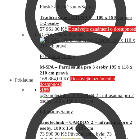
Finské / Suché sauny
Sauny
Tradiční sauna ARUNA S – 100 x 190 cm pro
1-2 osoby
57 961,00
Kč
Dostávejte oznámení o dostupnosti
Ověřit termín doručení
Parní sauny
Sauny
M-SPA – Parní sauna pro 3 osoby 195 x 118 x
210 cm pravá
168 864,00
Kč
Dostávejte oznámení o
Pokladna
dostupnosti
-18%
Infrasauny
Sauny
Sanotechnik – CARBON 2 – infrasauna pro 2
osoby, 180 x 150 x 195 cm
73 990,00
Kč
Původní cena byla: 73