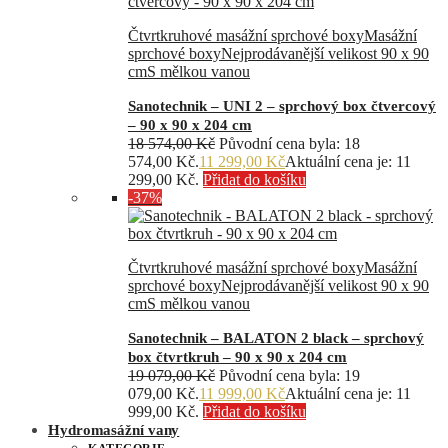
Čtvrtkruhové masážní sprchové boxy
Masážní
sprchové boxy
Nejprodávanější velikost 90 x 90
cm
S mělkou vanou
Sanotechnik – UNI 2 – sprchový box čtvercový
– 90 x 90 x 204 cm
18 574,00
Kč
Původní cena byla: 18
574,00 Kč.
11 299,00
Kč
Aktuální cena je: 11
299,00 Kč.
Přidat do košíku
-37%
Čtvrtkruhové masážní sprchové boxy
Masážní
sprchové boxy
Nejprodávanější velikost 90 x 90
cm
S mělkou vanou
Sanotechnik – BALATON 2 black – sprchový
box čtvrtkruh – 90 x 90 x 204 cm
19 079,00
Kč
Původní cena byla: 19
079,00 Kč.
11 999,00
Kč
Aktuální cena je: 11
999,00 Kč.
Přidat do košíku
Hydromasážní vany