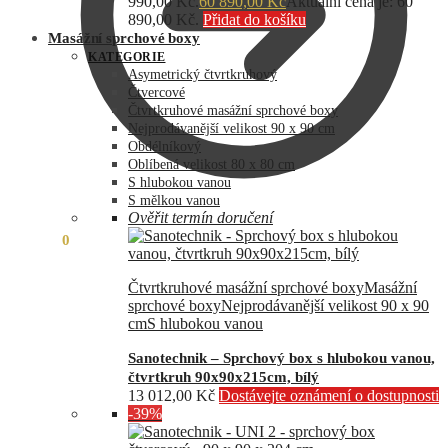
990,00 Kč.
60 890,00
Kč
Aktuální cena je: 60
890,00 Kč.
Přidat do košíku
Masážní sprchové boxy
KATEGORIE
Asymetrický čtvrtkruhový
Čtvercové
Čtvrtkruhové masážní sprchové boxy
Nejprodávanější velikost 90 x 90 cm
Obdélníkový
Oblíbená velikost 80 x 80 cm
S hlubokou vanou
S mělkou vanou
Ověřit termín doručení
0,00
Kč
0
Čtvrtkruhové masážní sprchové boxy
Masážní
sprchové boxy
Nejprodávanější velikost 90 x 90
cm
S hlubokou vanou
Sanotechnik – Sprchový box s hlubokou vanou,
čtvrtkruh 90x90x215cm, bílý
13 012,00
Kč
Dostávejte oznámení o dostupnosti
-39%