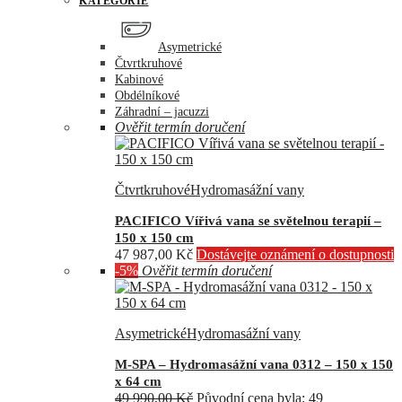
KATEGORIE
Asymetrické
Čtvrtkruhové
Kabinové
Obdélníkové
Záhradní – jacuzzi
Ověřit termín doručení
Čtvrtkruhové
Hydromasážní vany
PACIFICO Vířivá vana se světelnou terapií –
150 x 150 cm
47 987,00
Kč
Dostávejte oznámení o dostupnosti
-5%
Ověřit termín doručení
Asymetrické
Hydromasážní vany
M-SPA – Hydromasážní vana 0312 – 150 x 150
x 64 cm
49 990,00
Kč
Původní cena byla: 49