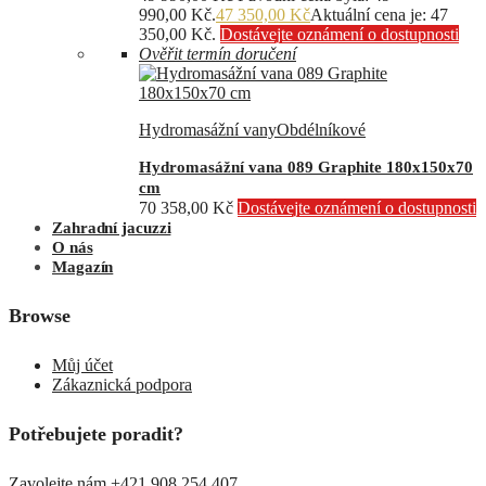
990,00 Kč.
47 350,00
Kč
Aktuální cena je: 47
350,00 Kč.
Dostávejte oznámení o dostupnosti
Ověřit termín doručení
Hydromasážní vany
Obdélníkové
Hydromasážní vana 089 Graphite 180x150x70
cm
70 358,00
Kč
Dostávejte oznámení o dostupnosti
Zahradní jacuzzi
O nás
Magazín
Browse
Můj účet
Zákaznická podpora
Potřebujete poradit?
Zavolejte nám +421 908 254 407