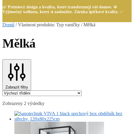
🌿
Prémiový design a kvalita, které transformují váš domov.
💎
Výjimečný wellness, který si zasloužíte. Záruka špičkové kvality.
✅
Domů
/
Vlastnost produktu: Typ vaničky
/
Mělká
Mělká
Zobrazit filtry
Zobrazeny 2 výsledky