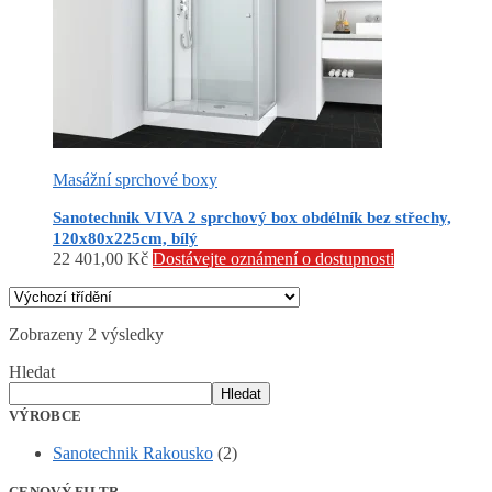
Masážní sprchové boxy
Sanotechnik VIVA 2 sprchový box obdélník bez střechy,
120x80x225cm, bílý
22 401,00
Kč
Dostávejte oznámení o dostupnosti
Zobrazeny 2 výsledky
Hledat
Hledat
VÝROBCE
Sanotechnik Rakousko
(2)
CENOVÝ FILTR