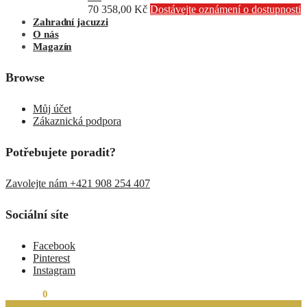
70 358,00
Kč
Dostávejte oznámení o dostupnosti
Zahradní jacuzzi
O nás
Magazín
Browse
Můj účet
Zákaznická podpora
Potřebujete poradit?
Zavolejte nám +421 908 254 407
Sociální síte
Facebook
Pinterest
Instagram
0,00
Kč
0