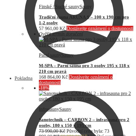
Finské / Suché sauny
Sauny
Tradiční sauna ARUNA S – 100 x 190 cm pro
1-2 osoby
57 961,00
Kč
Dostávejte oznámení o dostupnosti
Ověřit termín doručení
Parní sauny
Sauny
M-SPA – Parní sauna pro 3 osoby 195 x 118 x
210 cm pravá
168 864,00
Kč
Dostávejte oznámení o
Pokladna
dostupnosti
-18%
Infrasauny
Sauny
Sanotechnik – CARBON 2 – infrasauna pro 2
osoby, 180 x 150 x 195 cm
73 990,00
Kč
Původní cena byla: 73