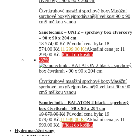
Čtvrtkruhové masážní sprchové boxy
Masážní
sprchové boxy
Nejprodávanější velikost 90 x 90
cm
S mělkou vanou
Sanotechnik – UNI 2 – sprchový box čtvercový
– 90 x 90 x 204 cm
18 574,00
Kč
Původní cena byla: 18
574,00 Kč.
11 299,00
Kč
Aktuální cena je: 11
299,00 Kč.
Přidat do košíku
-37%
Čtvrtkruhové masážní sprchové boxy
Masážní
sprchové boxy
Nejprodávanější velikost 90 x 90
cm
S mělkou vanou
Sanotechnik – BALATON 2 black – sprchový
box čtvrtkruh – 90 x 90 x 204 cm
19 079,00
Kč
Původní cena byla: 19
079,00 Kč.
11 999,00
Kč
Aktuální cena je: 11
999,00 Kč.
Přidat do košíku
Hydromasážní vany