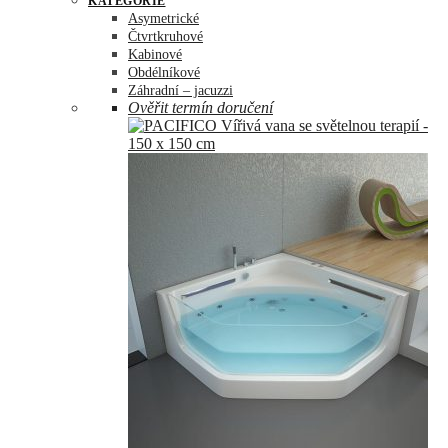
KATEGORIE
Asymetrické
Čtvrtkruhové
Kabinové
Obdélníkové
Záhradní – jacuzzi
Ověřit termín doručení