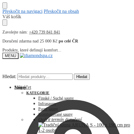
Přeskočit na navigaci
Přeskočit na obsah
Váš košík
Zavolejte nám:
+420 739 841 841
Doručení zdarma nad 25 000 Kč
po celé ČR
Produkty, které definují komfort...
MENU
Hledat:
Hledat:
Hledat
Hledat
Můj účet
Sauny
KATEGORIE
Finské / Suché sauny
Infrasauny
Parní sauny
Kombinované sauny
Ověřit termín doručení