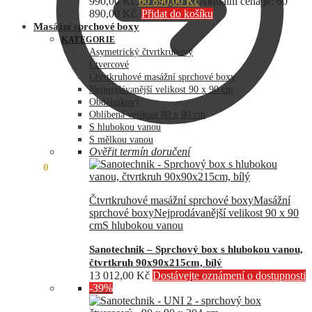
990,00 Kč.
60 890,00
Kč
Aktuální cena je: 60
890,00 Kč.
Přidat do košíku
Masážní sprchové boxy
KATEGORIE
Asymetrický čtvrtkruhový
Čtvercové
Čtvrtkruhové masážní sprchové boxy
Nejprodávanější velikost 90 x 90 cm
Obdélníkový
Oblíbená velikost 80 x 80 cm
S hlubokou vanou
S mělkou vanou
Ověřit termín doručení
0,00
Kč
0
Čtvrtkruhové masážní sprchové boxy
Masážní
sprchové boxy
Nejprodávanější velikost 90 x 90
cm
S hlubokou vanou
Sanotechnik – Sprchový box s hlubokou vanou,
čtvrtkruh 90x90x215cm, bílý
13 012,00
Kč
Dostávejte oznámení o dostupnosti
-39%