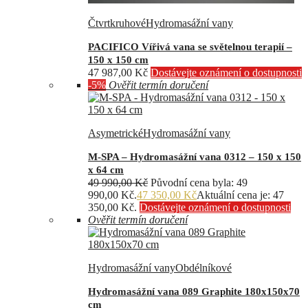
Čtvrtkruhové
Hydromasážní vany
PACIFICO Vířivá vana se světelnou terapií –
150 x 150 cm
47 987,00
Kč
Dostávejte oznámení o dostupnosti
-5%
Ověřit termín doručení
Asymetrické
Hydromasážní vany
M-SPA – Hydromasážní vana 0312 – 150 x 150
x 64 cm
49 990,00
Kč
Původní cena byla: 49
990,00 Kč.
47 350,00
Kč
Aktuální cena je: 47
350,00 Kč.
Dostávejte oznámení o dostupnosti
Ověřit termín doručení
Hydromasážní vany
Obdélníkové
Hydromasážní vana 089 Graphite 180x150x70
cm