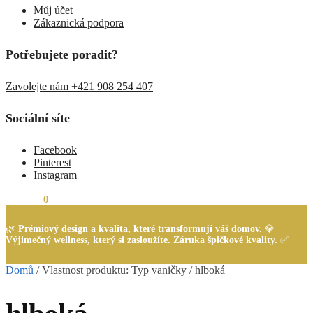
Můj účet
Zákaznická podpora
Potřebujete poradit?
Zavolejte nám +421 908 254 407
Sociální síte
Facebook
Pinterest
Instagram
0,00
Kč
0
🌿
Prémiový design a kvalita, které transformují váš domov.
💎
Výjimečný wellness, který si zasloužíte. Záruka špičkové kvality.
✅
Domů
/
Vlastnost produktu: Typ vaničky
/
hlboká