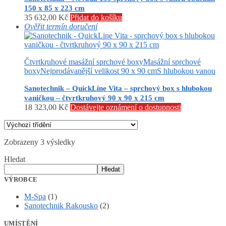
150 x 85 x 223 cm
35 632,00
Kč
Přidat do košíku
Ověřit termín doručení
Čtvrtkruhové masážní sprchové boxy
Masážní sprchové
boxy
Nejprodávanější velikost 90 x 90 cm
S hlubokou vanou
Sanotechnik – QuickLine Vita – sprchový box s hlubokou
vaničkou – čtvrtkruhový 90 x 90 x 215 cm
18 323,00
Kč
Dostávejte oznámení o dostupnosti
Zobrazeny 3 výsledky
Hledat
Hledat
VÝROBCE
M-Spa
(1)
Sanotechnik Rakousko
(2)
UMÍSTĚNÍ