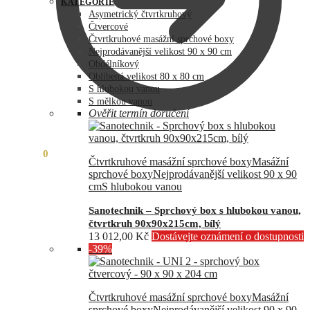
byla:
je:
KATEGORIE
73
60
Asymetrický čtvrtkruhový
990,00 Kč.
890,00 Kč.
Čtvercové
Čtvrtkruhové masážní sprchové boxy
Nejprodávanější velikost 90 x 90 cm
Obdélníkový
Oblíbená velikost 80 x 80 cm
S hlubokou vanou
S mělkou vanou
Ověřit termín doručení
0,00
Kč
0
Čtvrtkruhové masážní sprchové boxy
Masážní
sprchové boxy
Nejprodávanější velikost 90 x 90
cm
S hlubokou vanou
Sanotechnik – Sprchový box s hlubokou vanou,
čtvrtkruh 90x90x215cm, bílý
13 012,00
Kč
Dostávejte oznámení o dostupnosti
-39%
Čtvrtkruhové masážní sprchové boxy
Masážní
sprchové boxy
Nejprodávanější velikost 90 x 90