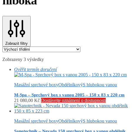
hlboká
Zobrazit filtry
Zobrazeny 3 výsledky
Ověřit termín doručení
Masážní sprchové boxy
Obdélníkový
S hlubokou vanou
M-Spa – Sprchový box s vanou 2005 – 150 x 83 x 220 cm
21 080,00
Kč
Dostávejte oznámení o dostupnosti
Masážní sprchové boxy
Obdélníkový
S hlubokou vanou
Sanotechnik – Nevada 150 sprchový box s vanou obdélník