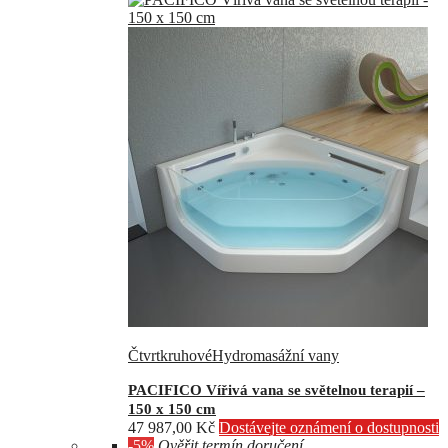
Čtvrtkruhové
Hydromasážní vany
PACIFICO Vířivá vana se světelnou terapií –
150 x 150 cm
47 987,00
Kč
Dostávejte oznámení o dostupnosti
-5%
Ověřit termín doručení