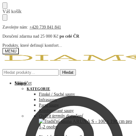
Přeskočit
Přeskočit
Váš košík
na
na
navigaci
obsah
Zavolejte nám:
+420 739 841 841
Doručení zdarma nad 25 000 Kč
po celé ČR
Produkty, které definují komfort...
MENU
Hledat:
Hledat:
Hledat
Hledat
Můj účet
Sauny
KATEGORIE
Finské / Suché sauny
Infrasauny
Parní sauny
Kombinované sauny
Ověřit termín doručení