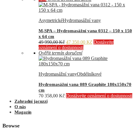
Asymetrické
Hydromasážní vany
M-SPA – Hydromasážní vana 0312 – 150 x 150
x 64 cm
Původní
Aktuální
49 990,00
Kč
47 350,00
Kč
Dostávejte
cena
cena
oznámení o dostupnosti
byla:
je:
Ověřit termín doručení
49
47
990,00 Kč.
350,00 Kč.
Hydromasážní vany
Obdélníkové
Hydromasážní vana 089 Graphite 180x150x70
cm
70 358,00
Kč
Dostávejte oznámení o dostupnosti
Zahradní jacuzzi
O nás
Magazín
Browse