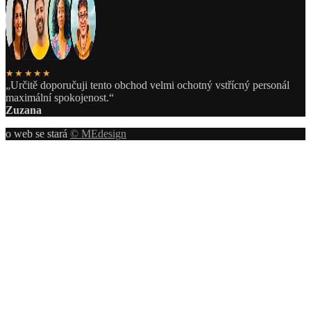
★★★★★
„Určitě doporučuji tento obchod velmi ochotný vstřícný personál
maximální spokojenost.“
Zuzana
o web se stará
© MEdesign