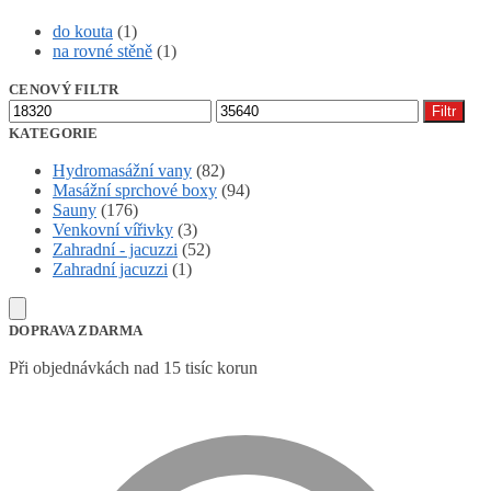
do kouta
(1)
na rovné stěně
(1)
CENOVÝ FILTR
Minimální
Maximální
Filtr
cena
cena
KATEGORIE
Hydromasážní vany
(82)
Masážní sprchové boxy
(94)
Sauny
(176)
Venkovní vířivky
(3)
Zahradní - jacuzzi
(52)
Zahradní jacuzzi
(1)
DOPRAVA ZDARMA
Při objednávkách nad 15 tisíc korun