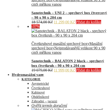
cm
S mělkou vanou
Sanotechnik – UNI 2 – sprchový box čtvercový
– 90 x 90 x 204 cm
Původní
Aktuální
18 574,00
Kč
11 299,00
Kč
Přidat do košíku
cena
cena
-37%
byla:
je:
18
11
574,00 Kč.
299,00 Kč.
Čtvrtkruhové masážní sprchové boxy
Masážní
sprchové boxy
Nejprodávanější velikost 90 x 90
cm
S mělkou vanou
Sanotechnik – BALATON 2 black – sprchový
box čtvrtkruh – 90 x 90 x 204 cm
Původní
Aktuální
19 079,00
Kč
11 999,00
Kč
Přidat do košíku
cena
cena
Hydromasážní vany
byla:
je:
KATEGORIE
19
11
Asymetrické
079,00 Kč.
999,00 Kč.
Čtvrtkruhové
Kabinové
Obdélníkové
Záhradní – jacuzzi
Ověřit termín doručení