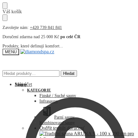
Přeskočit
Přeskočit
Váš košík
na
na
navigaci
obsah
Zavolejte nám:
+420 739 841 841
Doručení zdarma nad 25 000 Kč
po celé ČR
Produkty, které definují komfort...
MENU
Hledat:
Hledat:
Hledat
Hledat
Můj účet
Sauny
KATEGORIE
Finské / Suché sauny
Infrasauny
Parní sauny
Kombinované sauny
Ověřit termín doručení