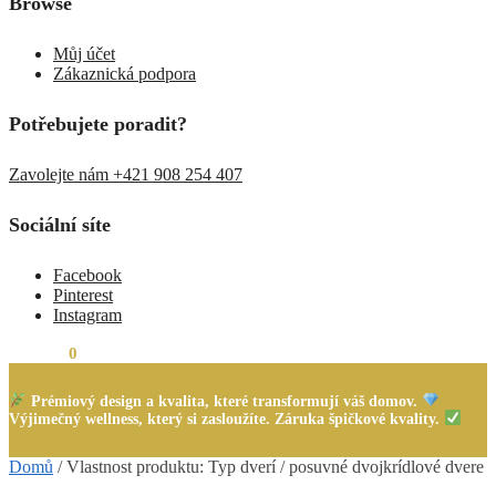
Browse
Můj účet
Zákaznická podpora
Potřebujete poradit?
Zavolejte nám +421 908 254 407
Sociální síte
Facebook
Pinterest
Instagram
0,00
Kč
0
Prémiový design a kvalita, které transformují váš domov.
Výjimečný wellness, který si zasloužíte. Záruka špičkové kvality.
Domů
/
Vlastnost produktu: Typ dverí
/
posuvné dvojkrídlové dvere