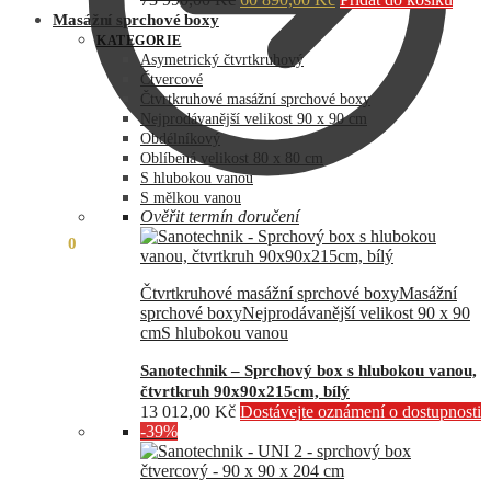
cena
cena
Masážní sprchové boxy
byla:
je:
KATEGORIE
73
60
Asymetrický čtvrtkruhový
990,00 Kč.
890,00 Kč.
Čtvercové
Čtvrtkruhové masážní sprchové boxy
Nejprodávanější velikost 90 x 90 cm
Obdélníkový
Oblíbená velikost 80 x 80 cm
S hlubokou vanou
S mělkou vanou
Ověřit termín doručení
0,00
Kč
0
Čtvrtkruhové masážní sprchové boxy
Masážní
sprchové boxy
Nejprodávanější velikost 90 x 90
cm
S hlubokou vanou
Sanotechnik – Sprchový box s hlubokou vanou,
čtvrtkruh 90x90x215cm, bílý
13 012,00
Kč
Dostávejte oznámení o dostupnosti
-39%