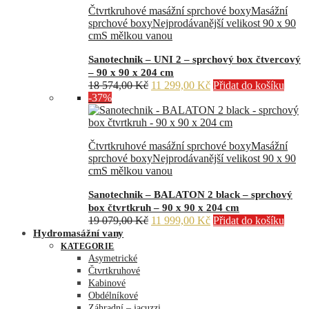
Čtvrtkruhové masážní sprchové boxy
Masážní
sprchové boxy
Nejprodávanější velikost 90 x 90
cm
S mělkou vanou
Sanotechnik – UNI 2 – sprchový box čtvercový
– 90 x 90 x 204 cm
Původní
Aktuální
18 574,00
Kč
11 299,00
Kč
Přidat do košíku
cena
cena
-37%
byla:
je:
18
11
574,00 Kč.
299,00 Kč.
Čtvrtkruhové masážní sprchové boxy
Masážní
sprchové boxy
Nejprodávanější velikost 90 x 90
cm
S mělkou vanou
Sanotechnik – BALATON 2 black – sprchový
box čtvrtkruh – 90 x 90 x 204 cm
Původní
Aktuální
19 079,00
Kč
11 999,00
Kč
Přidat do košíku
cena
cena
Hydromasážní vany
byla:
je:
KATEGORIE
19
11
Asymetrické
079,00 Kč.
999,00 Kč.
Čtvrtkruhové
Kabinové
Obdélníkové
Záhradní – jacuzzi