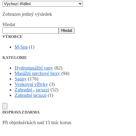
Zobrazen jediný výsledek
Hledat
Hledat
VÝROBCE
M-Spa
(1)
KATEGORIE
Hydromasážní vany
(82)
Masážní sprchové boxy
(94)
Sauny
(176)
Venkovní vířivky
(3)
Zahradní - jacuzzi
(52)
Zahradní jacuzzi
(1)
DOPRAVA ZDARMA
Při objednávkách nad 15 tisíc korun