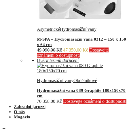
Asymetrické
Hydromasážní vany
M-SPA – Hydromasážní vana 0312 – 150 x 150
x 64 cm
Původní
Aktuální
49 990,00
Kč
47 350,00
Kč
Dostávejte
cena
cena
oznámení o dostupnosti
byla:
je:
Ověřit termín doručení
49
47
990,00 Kč.
350,00 Kč.
Hydromasážní vany
Obdélníkové
Hydromasážní vana 089 Graphite 180x150x70
cm
70 358,00
Kč
Dostávejte oznámení o dostupnosti
Zahradní jacuzzi
O nás
Magazín