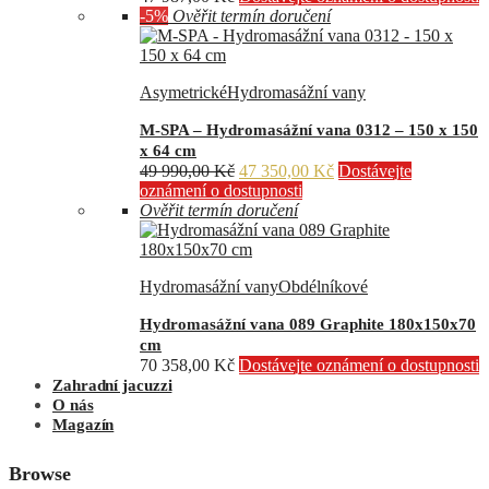
-5%
Ověřit termín doručení
Asymetrické
Hydromasážní vany
M-SPA – Hydromasážní vana 0312 – 150 x 150
x 64 cm
Původní
Aktuální
49 990,00
Kč
47 350,00
Kč
Dostávejte
cena
cena
oznámení o dostupnosti
byla:
je:
Ověřit termín doručení
49
47
990,00 Kč.
350,00 Kč.
Hydromasážní vany
Obdélníkové
Hydromasážní vana 089 Graphite 180x150x70
cm
70 358,00
Kč
Dostávejte oznámení o dostupnosti
Zahradní jacuzzi
O nás
Magazín
Browse