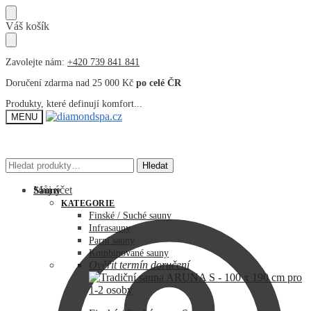
Přeskočit
Přeskočit
Váš košík
na
na
navigaci
obsah
Zavolejte nám:
+420 739 841 841
Doručení zdarma nad 25 000 Kč
po celé ČR
Produkty, které definují komfort...
MENU
Hledat:
Hledat:
Hledat
Hledat
Můj účet
Sauny
KATEGORIE
Finské / Suché sauny
Infrasauny
Parní sauny
Kombinované sauny
Ověřit termín doručení