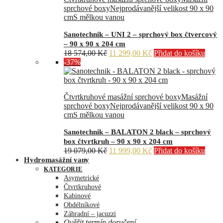
sprchové boxy
Nejprodávanější velikost 90 x 90
cm
S mělkou vanou
Sanotechnik – UNI 2 – sprchový box čtvercový
– 90 x 90 x 204 cm
Původní
Aktuální
18 574,00
Kč
11 299,00
Kč
Přidat do košíku
cena
cena
-37%
byla:
je:
18
11
574,00 Kč.
299,00 Kč.
Čtvrtkruhové masážní sprchové boxy
Masážní
sprchové boxy
Nejprodávanější velikost 90 x 90
cm
S mělkou vanou
Sanotechnik – BALATON 2 black – sprchový
box čtvrtkruh – 90 x 90 x 204 cm
Původní
Aktuální
19 079,00
Kč
11 999,00
Kč
Přidat do košíku
cena
cena
Hydromasážní vany
byla:
je:
KATEGORIE
19
11
Asymetrické
079,00 Kč.
999,00 Kč.
Čtvrtkruhové
Kabinové
Obdélníkové
Záhradní – jacuzzi
Ověřit termín doručení