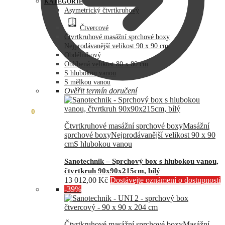
byla:
je:
KATEGORIE
73
60
Asymetrický čtvrtkruhový
990,00 Kč.
890,00 Kč.
Čtvercové
Čtvrtkruhové masážní sprchové boxy
Nejprodávanější velikost 90 x 90 cm
Obdélníkový
Oblíbená velikost 80 x 80 cm
S hlubokou vanou
S mělkou vanou
Ověřit termín doručení
0,00
Kč
0
Čtvrtkruhové masážní sprchové boxy
Masážní
sprchové boxy
Nejprodávanější velikost 90 x 90
cm
S hlubokou vanou
Sanotechnik – Sprchový box s hlubokou vanou,
čtvrtkruh 90x90x215cm, bílý
13 012,00
Kč
Dostávejte oznámení o dostupnosti
-39%
Čtvrtkruhové masážní sprchové boxy
Masážní