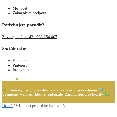
Můj účet
Zákaznická podpora
Potřebujete poradit?
Zavolejte nám +421 908 254 407
Sociální síte
Facebook
Pinterest
Instagram
0,00
Kč
0
Prémiový design a kvalita, které transformují váš domov.
Výjimečný wellness, který si zasloužíte. Záruka špičkové kvality.
Domů
/
Vlastnost produktu: Sauna
/
Ne