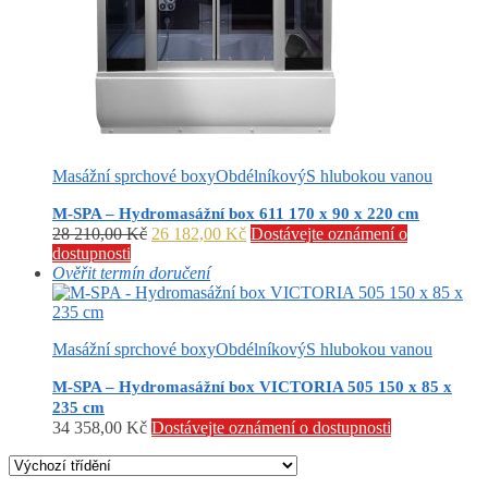
Masážní sprchové boxy
Obdélníkový
S hlubokou vanou
M-SPA – Hydromasážní box 611 170 x 90 x 220 cm
Původní
Aktuální
28 210,00
Kč
26 182,00
Kč
Dostávejte oznámení o
cena
cena
dostupnosti
byla:
je:
Ověřit termín doručení
28
26
210,00 Kč.
182,00 Kč.
Masážní sprchové boxy
Obdélníkový
S hlubokou vanou
M-SPA – Hydromasážní box VICTORIA 505 150 x 85 x
235 cm
34 358,00
Kč
Dostávejte oznámení o dostupnosti