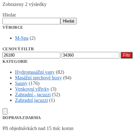
Zobrazeny 2 výsledky
Hledat
Hledat
VÝROBCE
M-Spa
(2)
CENOVÝ FILTR
Minimální
Maximální
Filtr
cena
cena
KATEGORIE
Hydromasážní vany
(82)
Masážní sprchové boxy
(94)
Sauny
(176)
Venkovní vířivky
(3)
Zahradní - jacuzzi
(52)
Zahradní jacuzzi
(1)
DOPRAVA ZDARMA
Při objednávkách nad 15 tisíc korun