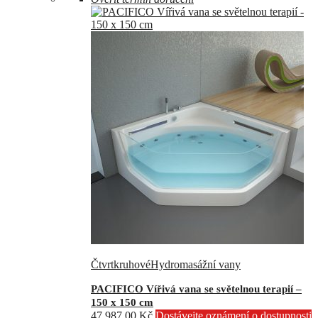
Čtvrtkruhové
Hydromasážní vany
PACIFICO Vířivá vana se světelnou terapií –
150 x 150 cm
47 987,00
Kč
Dostávejte oznámení o dostupnosti