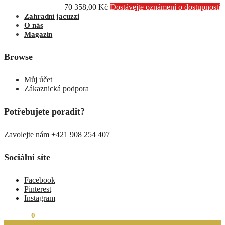
70 358,00
Kč
Dostávejte oznámení o dostupnosti
Zahradní jacuzzi
O nás
Magazín
Browse
Můj účet
Zákaznická podpora
Potřebujete poradit?
Zavolejte nám +421 908 254 407
Sociální síte
Facebook
Pinterest
Instagram
0,00
Kč
0