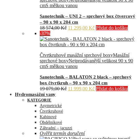
cm
S mělkou vanou
Sanotechnik – UNI 2 – sprchový box čtvercový
– 90 x 90 x 204 cm
Původní
Aktuální
18 574,00
Kč
11 299,00
Kč
Přidat do košíku
cena
cena
-37%
byla:
je:
18
11
574,00 Kč.
299,00 Kč.
Čtvrtkruhové masážní sprchové boxy
Masážní
sprchové boxy
Nejprodávanější velikost 90 x 90
cm
S mělkou vanou
Sanotechnik – BALATON 2 black – sprchový
box čtvrtkruh – 90 x 90 x 204 cm
Původní
Aktuální
19 079,00
Kč
11 999,00
Kč
Přidat do košíku
cena
cena
Hydromasážní vany
byla:
je:
KATEGORIE
19
11
Asymetrické
079,00 Kč.
999,00 Kč.
Čtvrtkruhové
Kabinové
Obdélníkové
Záhradní – jacuzzi
Ověřit termín doručení