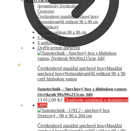
byla:
je:
KATEGORIE
73
60
Asymetrický čtvrtkruhový
990,00 Kč.
890,00 Kč.
Čtvercové
Čtvrtkruhové masážní sprchové boxy
Nejprodávanější velikost 90 x 90 cm
Obdélníkový
Oblíbená velikost 80 x 80 cm
S hlubokou vanou
S mělkou vanou
Ověřit termín doručení
0,00
Kč
0
Čtvrtkruhové masážní sprchové boxy
Masážní
sprchové boxy
Nejprodávanější velikost 90 x 90
cm
S hlubokou vanou
Sanotechnik – Sprchový box s hlubokou vanou,
čtvrtkruh 90x90x215cm, bílý
13 012,00
Kč
Dostávejte oznámení o dostupnosti
-39%
Čtvrtkruhové masážní sprchové boxy
Masážní
sprchové boxy
Nejprodávanější velikost 90 x 90