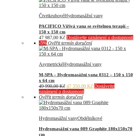
Čtvrtkruhové
Hydromasážní vany
PACIFICO Vířivá vana se světelnou terapií –
150 x 150 cm
47 987,00
Kč
Dostávejte oznámení o dostupnosti
-5%
Ověřit termín doručení
Asymetrické
Hydromasážní vany
M-SPA – Hydromasážní vana 0312 – 150 x 150
x 64 cm
Původní
Aktuální
49 990,00
Kč
47 350,00
Kč
Dostávejte
cena
cena
oznámení o dostupnosti
byla:
je:
Ověřit termín doručení
49
47
990,00 Kč.
350,00 Kč.
Hydromasážní vany
Obdélníkové
Hydromasážní vana 089 Graphite 180x150x70
cm