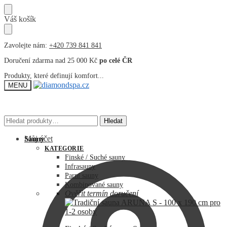
Přeskočit
Přeskočit
Váš košík
na
na
navigaci
obsah
Zavolejte nám:
+420 739 841 841
Doručení zdarma nad 25 000 Kč
po celé ČR
Produkty, které definují komfort...
MENU
Hledat:
Hledat:
Hledat
Hledat
Můj účet
Sauny
KATEGORIE
Finské / Suché sauny
Infrasauny
Parní sauny
Kombinované sauny
Ověřit termín doručení