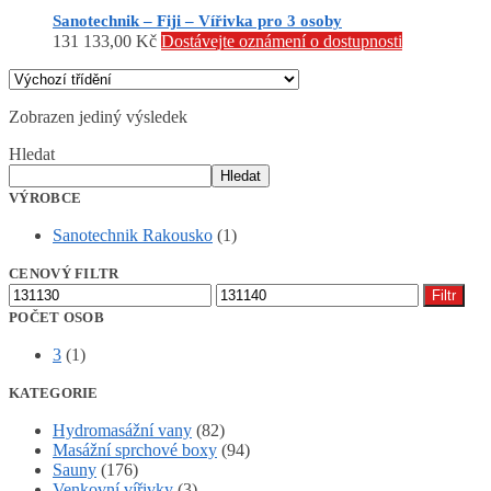
Sanotechnik – Fiji – Vířivka pro 3 osoby
131 133,00
Kč
Dostávejte oznámení o dostupnosti
Zobrazen jediný výsledek
Hledat
Hledat
VÝROBCE
Sanotechnik Rakousko
(1)
CENOVÝ FILTR
Minimální
Maximální
Filtr
cena
cena
POČET OSOB
3
(1)
KATEGORIE
Hydromasážní vany
(82)
Masážní sprchové boxy
(94)
Sauny
(176)
Venkovní vířivky
(3)