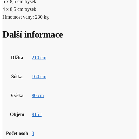
5 x 8,5 cm trysek
4 x 8,5 cm trysek
Hmotnost vany: 230 kg
Další informace
Dĺžka
210 cm
Šířka
160 cm
Výška
80 cm
Objem
815 l
Počet osob
3