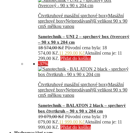
Čtvrtkruhové masážní sprchové boxy
Masážní
sprchové boxy
Nejprodávanější velikost 90 x 90
cm
S mělkou vanou
Sanotechnik – UNI 2 – sprchový box čtvercový
– 90 x 90 x 204 cm
18 574,00
Kč
Původní cena byla: 18
574,00 Kč.
11 299,00
Kč
Aktuální cena je: 11
299,00 Kč.
Přidat do košíku
-37%
Čtvrtkruhové masážní sprchové boxy
Masážní
sprchové boxy
Nejprodávanější velikost 90 x 90
cm
S mělkou vanou
Sanotechnik – BALATON 2 black – sprchový
box čtvrtkruh – 90 x 90 x 204 cm
19 079,00
Kč
Původní cena byla: 19
079,00 Kč.
11 999,00
Kč
Aktuální cena je: 11
999,00 Kč.
Přidat do košíku
Hydromasážní vany