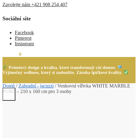
Zavolejte nám +421 908 254 407
Sociální síte
Facebook
Pinterest
Instagram
0,00
Kč
0
Prémiový design a kvalita, které transformují váš domov.
Výjimečný wellness, který si zasloužíte. Záruka špičkové kvality.
Domů
/
Zahradní - jacuzzi
/
Venkovní vířivka WHITE MARBLE
PURE – 210 x 160 cm pro 3 osoby