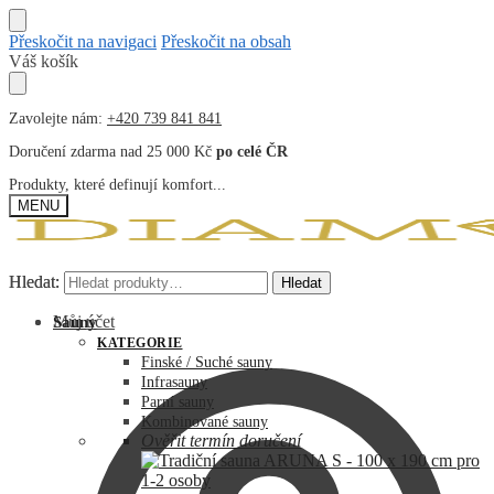
Přeskočit na navigaci
Přeskočit na obsah
Váš košík
Zavolejte nám:
+420 739 841 841
Doručení zdarma nad 25 000 Kč
po celé ČR
Produkty, které definují komfort...
MENU
Hledat:
Hledat:
Hledat
Hledat
Můj účet
Sauny
KATEGORIE
Finské / Suché sauny
Infrasauny
Parní sauny
Kombinované sauny
Ověřit termín doručení