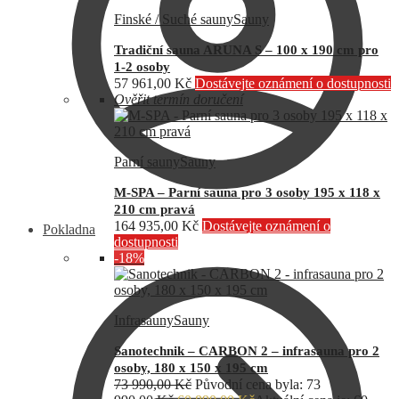
Finské / Suché sauny
Sauny
Tradiční sauna ARUNA S – 100 x 190 cm pro
1-2 osoby
57 961,00
Kč
Dostávejte oznámení o dostupnosti
Ověřit termín doručení
Parní sauny
Sauny
M-SPA – Parní sauna pro 3 osoby 195 x 118 x
210 cm pravá
164 935,00
Kč
Dostávejte oznámení o
Pokladna
dostupnosti
-18%
Infrasauny
Sauny
Sanotechnik – CARBON 2 – infrasauna pro 2
osoby, 180 x 150 x 195 cm
73 990,00
Kč
Původní cena byla: 73