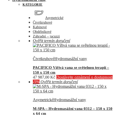
KATEGORIE
Asymetrické
Čtvrtkruhové
Kabinové
Obdélníkové
Záhradní – jacuzzi
Ověřit termín doručení
Čtvrtkruhové
Hydromasážní vany
PACIFICO Vířivá vana se světelnou terapií –
150 x 150 cm
47 987,00
Kč
Dostávejte oznámení o dostupnosti
-5%
Ověřit termín doručení
Asymetrické
Hydromasážní vany
M-SPA – Hydromasážní vana 0312 – 150 x 150
x 64 cm