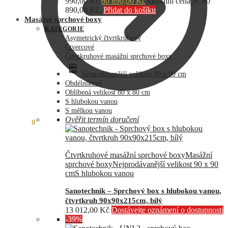
990,00 Kč.
60 890,00
Kč
Aktuální cena je: 60
890,00 Kč.
Přidat do košíku
Masážní sprchové boxy
KATEGORIE
Asymetrický čtvrtkruhový
Čtvercové
Čtvrtkruhové masážní sprchové boxy
Nejprodávanější velikost 90 x 90 cm
Obdélníkový
Oblíbená velikost 80 x 80 cm
S hlubokou vanou
S mělkou vanou
Ověřit termín doručení
0,00
Kč
0
Čtvrtkruhové masážní sprchové boxy
Masážní
sprchové boxy
Nejprodávanější velikost 90 x 90
cm
S hlubokou vanou
Sanotechnik – Sprchový box s hlubokou vanou,
čtvrtkruh 90x90x215cm, bílý
13 012,00
Kč
Dostávejte oznámení o dostupnosti
-39%