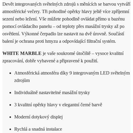
Devět integrovaných světelných zdrojů s měnících se barvou vytváří
atmosférické večery. Tři pohodlné opěrky hlavy ještě více zpříjemní
sezení nebo ležení. Vše můžete pohodlně ovládat přímo u bazénu
pomocí ovládacího panelu – od teploty přes masážní trysky až po
osvětlení. Výkonné čerpadlo lze nastavit na dvě úrovně. Součástí
balení je ochrana proti hmyzu a odpovídající filtrační systém.
WHITE MARBLE
je vaše soukromé útočiště – vysoce kvalitní
zpracování, dobře vybavené a připravené k použití.
Atmosférická atmosféra díky 9 integrovaným LED světelným
zdrojům
Individuálně nastavitelné masážní trysky
3 kvalitní opěrky hlavy v elegantní černé barvě
Moderní dotykový displej
Rychlá a snadná instalace