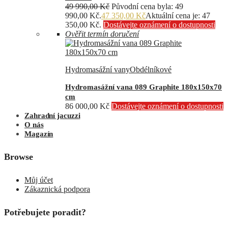
49 990,00
Kč
Původní cena byla: 49
990,00 Kč.
47 350,00
Kč
Aktuální cena je: 47
350,00 Kč.
Dostávejte oznámení o dostupnosti
Ověřit termín doručení
Hydromasážní vany
Obdélníkové
Hydromasážní vana 089 Graphite 180x150x70
cm
86 000,00
Kč
Dostávejte oznámení o dostupnosti
Zahradní jacuzzi
O nás
Magazín
Browse
Můj účet
Zákaznická podpora
Potřebujete poradit?