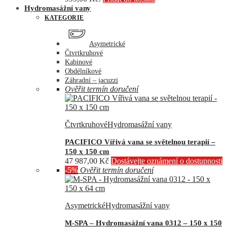
Hydromasážní vany
KATEGORIE
Asymetrické
Čtvrtkruhové
Kabinové
Obdélníkové
Záhradní – jacuzzi
Ověřit termín doručení
Čtvrtkruhové
Hydromasážní vany
PACIFICO Vířivá vana se světelnou terapií –
150 x 150 cm
47 987,00
Kč
Dostávejte oznámení o dostupnosti
-5%
Ověřit termín doručení
Asymetrické
Hydromasážní vany
M-SPA – Hydromasážní vana 0312 – 150 x 150