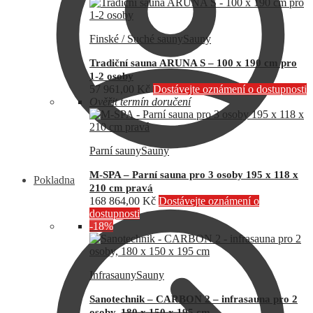
Finské / Suché sauny
Sauny
Tradiční sauna ARUNA S – 100 x 190 cm pro
1-2 osoby
57 961,00
Kč
Dostávejte oznámení o dostupnosti
Ověřit termín doručení
Parní sauny
Sauny
M-SPA – Parní sauna pro 3 osoby 195 x 118 x
Pokladna
210 cm pravá
168 864,00
Kč
Dostávejte oznámení o
dostupnosti
-18%
Infrasauny
Sauny
Sanotechnik – CARBON 2 – infrasauna pro 2
osoby, 180 x 150 x 195 cm