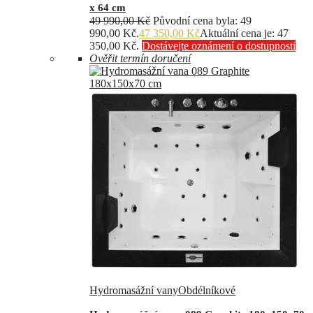
x 64 cm
49 990,00
Kč
Původní cena byla: 49
990,00 Kč.
47 350,00
Kč
Aktuální cena je: 47
350,00 Kč.
Dostávejte oznámení o dostupnosti
Ověřit termín doručení
Hydromasážní vany
Obdélníkové