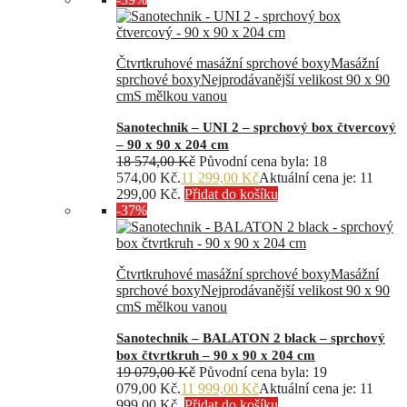
Čtvrtkruhové masážní sprchové boxy
Masážní
sprchové boxy
Nejprodávanější velikost 90 x 90
cm
S mělkou vanou
Sanotechnik – UNI 2 – sprchový box čtvercový
– 90 x 90 x 204 cm
18 574,00
Kč
Původní cena byla: 18
574,00 Kč.
11 299,00
Kč
Aktuální cena je: 11
299,00 Kč.
Přidat do košíku
-37%
Čtvrtkruhové masážní sprchové boxy
Masážní
sprchové boxy
Nejprodávanější velikost 90 x 90
cm
S mělkou vanou
Sanotechnik – BALATON 2 black – sprchový
box čtvrtkruh – 90 x 90 x 204 cm
19 079,00
Kč
Původní cena byla: 19
079,00 Kč.
11 999,00
Kč
Aktuální cena je: 11
999,00 Kč.
Přidat do košíku