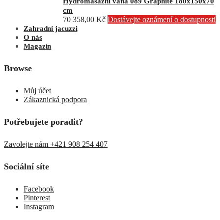
Hydromasážní vana 089 Graphite 180x150x70
cm
70 358,00
Kč
Dostávejte oznámení o dostupnosti
Zahradní jacuzzi
O nás
Magazín
Browse
Můj účet
Zákaznická podpora
Potřebujete poradit?
Zavolejte nám +421 908 254 407
Sociální síte
Facebook
Pinterest
Instagram