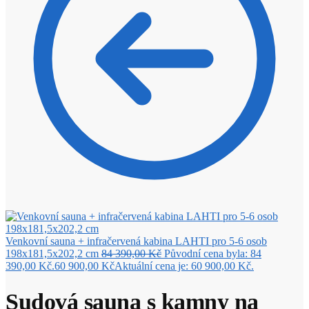
Venkovní sauna + infračervená kabina LAHTI pro 5-6 osob
198x181,5x202,2 cm
84 390,00
Kč
Původní cena byla: 84
390,00 Kč.
60 900,00
Kč
Aktuální cena je: 60 900,00 Kč.
Sudová sauna s kamny na