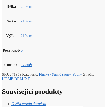
Délka
240 cm
Šířka
210 cm
Výška
210 cm
Počet osob
6
Umístění
exteriér
SKU:
71858
Kategorie:
Finské / Suché sauny
,
Sauny
Značka:
HOME DELUXE
Související produkty
Ověřit termín doručení