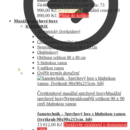
73 990,00
Kč
Původní cena byla: 73
990,00 Kč.
60 890,00
Kč
Aktuální cena je: 60
890,00 Kč.
Přidat do košíku
Masážní sprchové boxy
KATEGORIE
Asymetrický čtvrtkruhový
Čtvercové
Čtvrtkruhové masážní sprchové boxy
Nejprodávanější velikost 90 x 90 cm
Obdélníkový
Oblíbená velikost 80 x 80 cm
S hlubokou vanou
S mělkou vanou
0,00
Kč
0
Ověřit termín doručení
Čtvrtkruhové masážní sprchové boxy
Masážní
sprchové boxy
Nejprodávanější velikost 90 x 90
cm
S hlubokou vanou
Sanotechnik – Sprchový box s hlubokou vanou,
čtvrtkruh 90x90x215cm, bílý
13 012,00
Kč
Dostávejte oznámení o dostupnosti
-39%