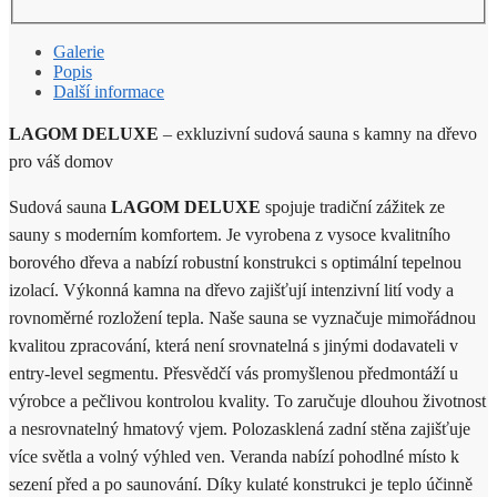
Galerie
Popis
Další informace
LAGOM DELUXE
– exkluzivní sudová sauna s kamny na dřevo
pro váš domov
Sudová sauna
LAGOM DELUXE
spojuje tradiční zážitek ze
sauny s moderním komfortem. Je vyrobena z vysoce kvalitního
borového dřeva a nabízí robustní konstrukci s optimální tepelnou
izolací. Výkonná kamna na dřevo zajišťují intenzivní lití vody a
rovnoměrné rozložení tepla. Naše sauna se vyznačuje mimořádnou
kvalitou zpracování, která není srovnatelná s jinými dodavateli v
entry-level segmentu. Přesvědčí vás promyšlenou předmontáží u
výrobce a pečlivou kontrolou kvality. To zaručuje dlouhou životnost
a nesrovnatelný hmatový vjem. Polozasklená zadní stěna zajišťuje
více světla a volný výhled ven. Veranda nabízí pohodlné místo k
sezení před a po saunování. Díky kulaté konstrukci je teplo účinně