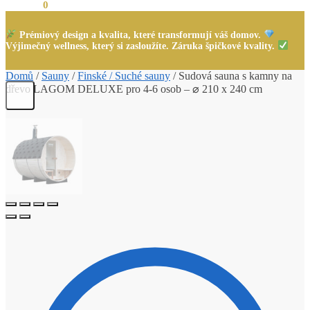
0,00
Kč
0
Prémiový design a kvalita, které transformují váš domov.
Výjimečný wellness, který si zasloužíte. Záruka špičkové kvality.
Domů
/
Sauny
/
Finské / Suché sauny
/
Sudová sauna s kamny na
dřevo LAGOM DELUXE pro 4-6 osob – ⌀ 210 x 240 cm