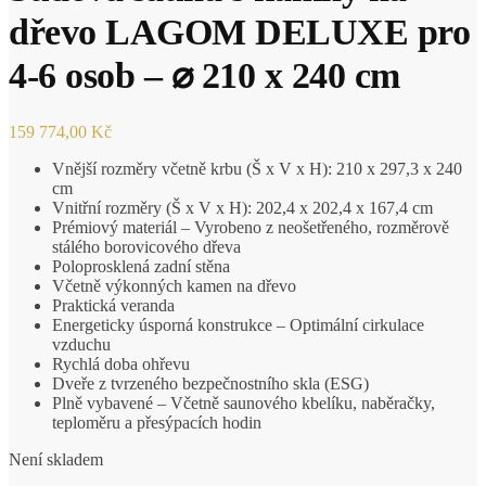
dřevo LAGOM DELUXE pro
4-6 osob – ⌀ 210 x 240 cm
159 774,00
Kč
Vnější rozměry včetně krbu (Š x V x H): 210 x 297,3 x 240
cm
Vnitřní rozměry (Š x V x H): 202,4 x 202,4 x 167,4 cm
Prémiový materiál – Vyrobeno z neošetřeného, ​​rozměrově
stálého borovicového dřeva
Poloprosklená zadní stěna
Včetně výkonných kamen na dřevo
Praktická veranda
Energeticky úsporná konstrukce – Optimální cirkulace
vzduchu
Rychlá doba ohřevu
Dveře z tvrzeného bezpečnostního skla (ESG)
Plně vybavené – Včetně saunového kbelíku, naběračky,
teploměru a přesýpacích hodin
Není skladem