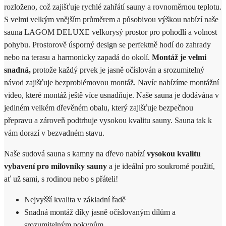
rozloženo, což zajišťuje rychlé zahřátí sauny a rovnoměrnou teplotu.
S velmi velkým vnějším průměrem a působivou výškou nabízí naše
sauna LAGOM DELUXE velkorysý prostor pro pohodlí a volnost
pohybu. Prostorově úsporný design se perfektně hodí do zahrady
nebo na terasu a harmonicky zapadá do okolí.
Montáž je velmi
snadná,
protože každý prvek je jasně očíslován a srozumitelný
návod zajišťuje bezproblémovou montáž. Navíc nabízíme montážní
video, které montáž ještě více usnadňuje. Naše sauna je dodávána v
jediném velkém dřevěném obalu, který zajišťuje bezpečnou
přepravu a zároveň podtrhuje vysokou kvalitu sauny. Sauna tak k
vám dorazí v bezvadném stavu.
Naše sudová sauna s kamny na dřevo nabízí
vysokou kvalitu
vybavení pro milovníky sauny
a je ideální pro soukromé použití,
ať už sami, s rodinou nebo s přáteli!
Nejvyšší kvalita v základní řadě
Snadná montáž díky jasně očíslovaným dílům a
srozumitelným pokynům