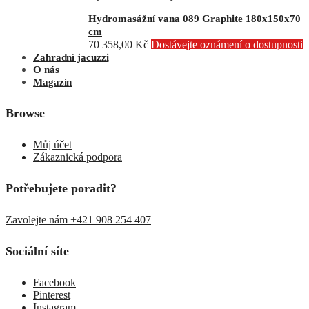
Hydromasážní vana 089 Graphite 180x150x70
cm
70 358,00
Kč
Dostávejte oznámení o dostupnosti
Zahradní jacuzzi
O nás
Magazín
Browse
Můj účet
Zákaznická podpora
Potřebujete poradit?
Zavolejte nám +421 908 254 407
Sociální síte
Facebook
Pinterest
Instagram