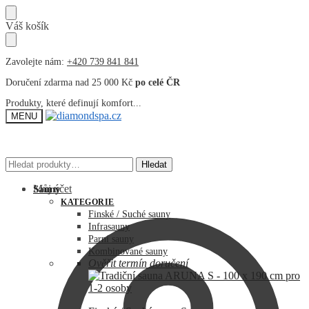
Přeskočit
Přeskočit
Váš košík
na
na
navigaci
obsah
Zavolejte nám:
+420 739 841 841
Doručení zdarma nad 25 000 Kč
po celé ČR
Produkty, které definují komfort...
MENU
Hledat:
Hledat:
Hledat
Hledat
Můj účet
Sauny
KATEGORIE
Finské / Suché sauny
Infrasauny
Parní sauny
Kombinované sauny
Ověřit termín doručení