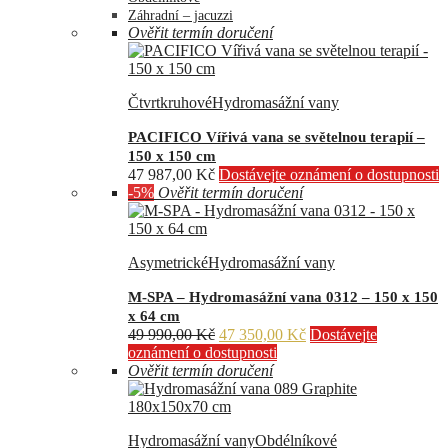
Záhradní – jacuzzi
Ověřit termín doručení
Čtvrtkruhové
Hydromasážní vany
PACIFICO Vířivá vana se světelnou terapií –
150 x 150 cm
47 987,00
Kč
Dostávejte oznámení o dostupnosti
-5%
Ověřit termín doručení
Asymetrické
Hydromasážní vany
M-SPA – Hydromasážní vana 0312 – 150 x 150
x 64 cm
Původní
Aktuální
49 990,00
Kč
47 350,00
Kč
Dostávejte
cena
cena
oznámení o dostupnosti
byla:
je:
Ověřit termín doručení
49
47
990,00 Kč.
350,00 Kč.
Hydromasážní vany
Obdélníkové