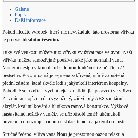
Galerie
Popis
Další informace
Pokud hledáte výrobek, který nic nevyžaduje, tato prostorná vířivka
je pro vás
ideálním řešením.
Díky své velikosti můžete tuto vířivku využívat také ve dvou. Naši
vířivku můžete samozřejmě používat také jako normální vanu.
Moderní design v kombinaci s dobrou funkčností z něj činí náš
bestseller. Pozoruhodná je zejména zakřivená, mírně zapuštěná
přední zástěra, která skvěle ladí s jakýmkoli interiérem koupelny.
Pohodlně se usaďte a vychutnejte si uklidňující posezení ve vířivce.
Za zmínku stojí zejména vyztužený, zářivě bílý ABS sanitární
akrylát, kvalitní kování a hliníková rámová konstrukce. Výškově
nastavitelné nožičky vaničky se přizpůsobí téměř jakémukoli
povrchu a umožňují snadnou instalaci téměř na jakémkoli místě.
Stručně řečeno, vířivá vana
Noor
je prostornou oázou relaxu a