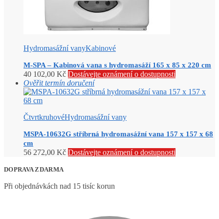
Hydromasážní vany
Kabinové
M-SPA – Kabinová vana s hydromasáží 165 x 85 x 220 cm
40 102,00
Kč
Dostávejte oznámení o dostupnosti
Ověřit termín doručení
Čtvrtkruhové
Hydromasážní vany
MSPA-10632G stříbrná hydromasážní vana 157 x 157 x 68
cm
56 272,00
Kč
Dostávejte oznámení o dostupnosti
DOPRAVA ZDARMA
Při objednávkách nad 15 tisíc korun