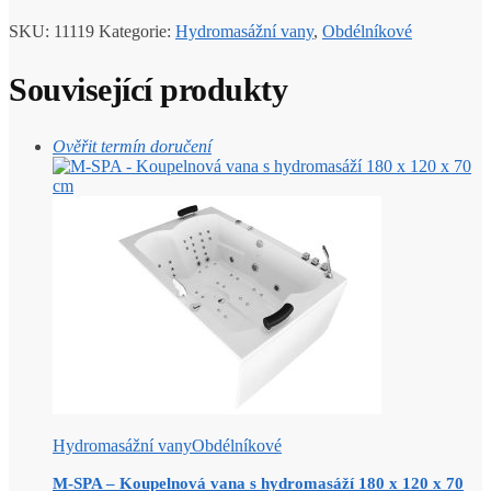
SKU:
11119
Kategorie:
Hydromasážní vany
,
Obdélníkové
Související produkty
Ověřit termín doručení
Hydromasážní vany
Obdélníkové
M-SPA – Koupelnová vana s hydromasáží 180 x 120 x 70