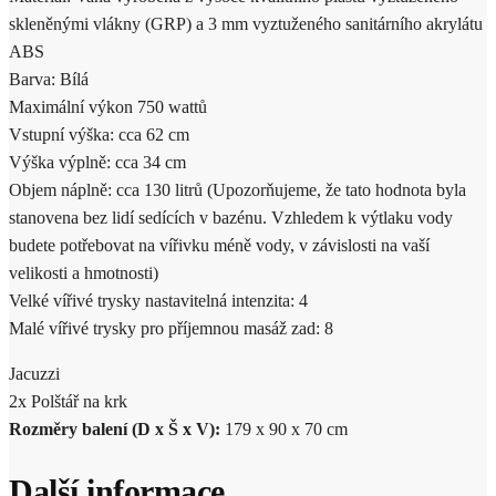
skleněnými vlákny (GRP) a 3 mm vyztuženého sanitárního akrylátu
ABS
Barva: Bílá
Maximální výkon 750 wattů
Vstupní výška: cca 62 cm
Výška výplně: cca 34 cm
Objem náplně: cca 130 litrů (Upozorňujeme, že tato hodnota byla
stanovena bez lidí sedících v bazénu. Vzhledem k výtlaku vody
budete potřebovat na vířivku méně vody, v závislosti na vaší
velikosti a hmotnosti)
Velké vířivé trysky nastavitelná intenzita: 4
Malé vířivé trysky pro příjemnou masáž zad: 8
Jacuzzi
2x Polštář na krk
Rozměry balení (D x Š x V):
179 x 90 x 70 cm
Další informace