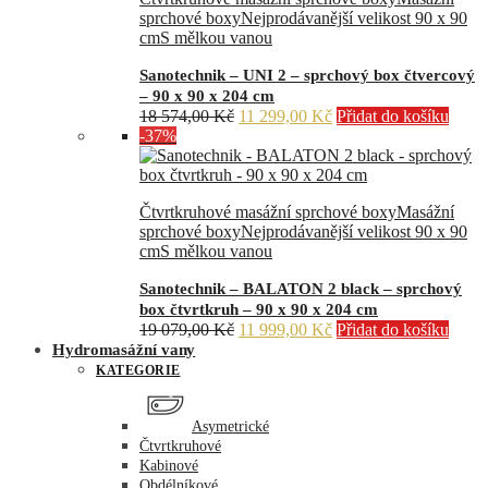
sprchové boxy
Nejprodávanější velikost 90 x 90
cm
S mělkou vanou
Sanotechnik – UNI 2 – sprchový box čtvercový
– 90 x 90 x 204 cm
Původní
Aktuální
18 574,00
Kč
11 299,00
Kč
Přidat do košíku
cena
cena
-37%
byla:
je:
18
11
574,00 Kč.
299,00 Kč.
Čtvrtkruhové masážní sprchové boxy
Masážní
sprchové boxy
Nejprodávanější velikost 90 x 90
cm
S mělkou vanou
Sanotechnik – BALATON 2 black – sprchový
box čtvrtkruh – 90 x 90 x 204 cm
Původní
Aktuální
19 079,00
Kč
11 999,00
Kč
Přidat do košíku
cena
cena
Hydromasážní vany
byla:
je:
KATEGORIE
19
11
079,00 Kč.
999,00 Kč.
Asymetrické
Čtvrtkruhové
Kabinové
Obdélníkové