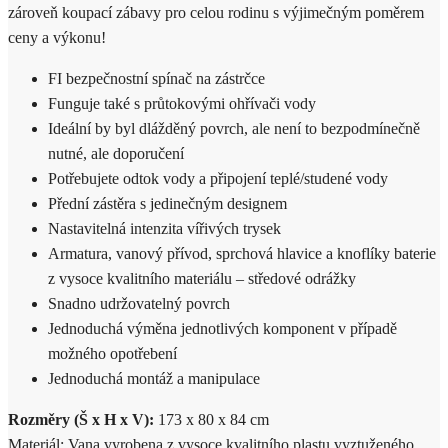
zároveň koupací zábavy pro celou rodinu s výjimečným poměrem
ceny a výkonu!
FI bezpečnostní spínač na zástrčce
Funguje také s průtokovými ohřívači vody
Ideální by byl dlážděný povrch, ale není to bezpodmínečně
nutné, ale doporučení
Potřebujete odtok vody a připojení teplé/studené vody
Přední zástěra s jedinečným designem
Nastavitelná intenzita vířivých trysek
Armatura, vanový přívod, sprchová hlavice a knoflíky baterie
z vysoce kvalitního materiálu – středové odrážky
Snadno udržovatelný povrch
Jednoduchá výměna jednotlivých komponent v případě
možného opotřebení
Jednoduchá montáž a manipulace
Rozměry (Š x H x V):
173 x 80 x 84 cm
Materiál: Vana vyrobena z vysoce kvalitního plastu vyztuženého