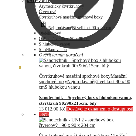
byla:
je:
KATEGORIE
73
60
Asymetrický čtvrtkruhový
990,00 Kč.
890,00 Kč.
Čtvercové
Čtvrtkruhové masážní sprchové boxy
Nejprodávanější velikost 90 x 90 cm
Obdélníkový
Oblíbená velikost 80 x 80 cm
S hlubokou vanou
S mělkou vanou
Ověřit termín doručení
0,00
Kč
0
Čtvrtkruhové masážní sprchové boxy
Masážní
sprchové boxy
Nejprodávanější velikost 90 x 90
cm
S hlubokou vanou
Sanotechnik – Sprchový box s hlubokou vanou,
čtvrtkruh 90x90x215cm, bílý
13 012,00
Kč
Dostávejte oznámení o dostupnosti
-39%
Čtvrtkruhové masážní sprchové boxy
Masážní