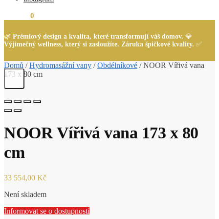
0,00
Kč
0
🌿
Prémiový design a kvalita, které transformují váš domov.
💎
Výjimečný wellness, který si zasloužíte. Záruka špičkové kvality.
✅
Domů
/
Hydromasážní vany
/
Obdélníkové
/
NOOR Vířivá vana
173 x 80 cm
NOOR Vířivá vana 173 x 80
cm
33 554,00
Kč
Není skladem
Informovat se o dostupnosti