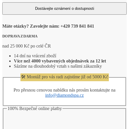
Máte otázky? Zavolejte nám: +420 739 841 841
DOPRAVA ZDARMA
nad 25 000 Kč po celé ČR
14 dní na vrácení zboží
Více než 4000 vybavených objednávek za 12 let
Sázíme na dlouhodobý vztah s našimi zákazníky
🛠️ Montáž pro vás radi zajistíme již od 5000 Kč
Pro přesnou cenovou nabídku nás prosím kontaktujte na
info@diamondspa.cz
100% Bezpečné online platby