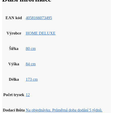
EAN kód
4058166073495
Výrobce
HOME DELUXE
Šířka
80 cm
Výška
84 cm
Délka
173 cm
Počet trysek
12
Dodací lhůta
Na objednávku. Průměrná doba dodání 5 týdnů.