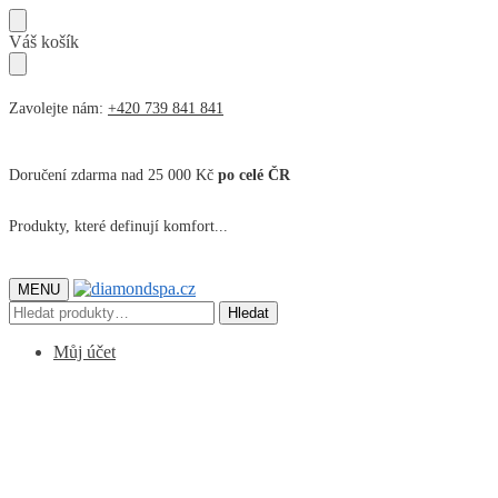
Přeskočit
Přeskočit
Váš košík
na
na
navigaci
obsah
Zavolejte nám:
+420 739 841 841
Doručení zdarma nad 25 000 Kč
po celé ČR
Produkty, které definují komfort...
MENU
Hledat:
Hledat
Můj účet