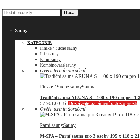
Hledat:
Hledat
Sauny
KATEGORIE
Finské / Suché sauny
Infrasauny
Parní sauny
Kombinované sauny
Ověřit termín doručení
Finské / Suché sauny
Sauny
Tradiční sauna ARUNA S – 100 x 190 cm pro 1-
57 961,00
Kč
Dostávejte oznámení o dostupnosti
Ověřit termín doručení
Parní sauny
Sauny
M-SPA – Parní sauna pro 3 osoby 195 x 118 x 2