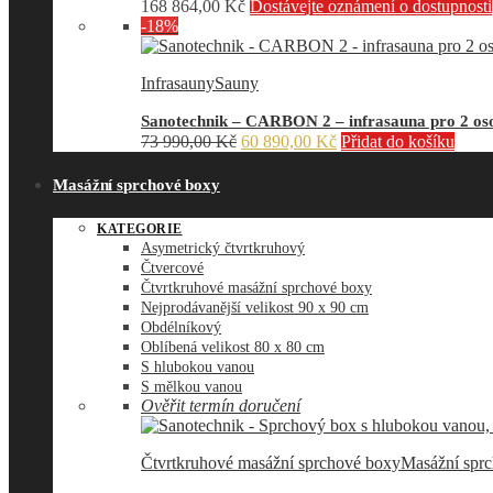
168 864,00
Kč
Dostávejte oznámení o dostupnosti
-18%
Infrasauny
Sauny
Sanotechnik – CARBON 2 – infrasauna pro 2 oso
Původní
Aktuální
73 990,00
Kč
60 890,00
Kč
Přidat do košíku
cena
cena
byla:
je:
Masážní sprchové boxy
73
60
990,00 Kč.
890,00 Kč.
KATEGORIE
Asymetrický čtvrtkruhový
Čtvercové
Čtvrtkruhové masážní sprchové boxy
Nejprodávanější velikost 90 x 90 cm
Obdélníkový
Oblíbená velikost 80 x 80 cm
S hlubokou vanou
S mělkou vanou
Ověřit termín doručení
Čtvrtkruhové masážní sprchové boxy
Masážní spr