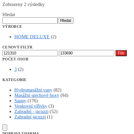
Zobrazeny 2 výsledky
Hledat
Hledat
VÝROBCE
HOME DELUXE
(2)
CENOVÝ FILTR
Minimální
Maximální
Filtr
cena
cena
POČET OSOB
3
(2)
KATEGORIE
Hydromasážní vany
(82)
Masážní sprchové boxy
(94)
Sauny
(176)
Venkovní vířivky
(3)
Zahradní - jacuzzi
(52)
Zahradní jacuzzi
(1)
DOPRAVA ZDARMA