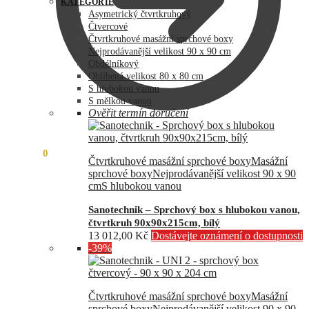
byla:
je:
KATEGORIE
73
60
Asymetrický čtvrtkruhový
990,00 Kč.
890,00 Kč.
Čtvercové
Čtvrtkruhové masážní sprchové boxy
Nejprodávanější velikost 90 x 90 cm
Obdélníkový
Oblíbená velikost 80 x 80 cm
S hlubokou vanou
S mělkou vanou
Ověřit termín doručení
0,00
Kč
0
Čtvrtkruhové masážní sprchové boxy
Masážní
sprchové boxy
Nejprodávanější velikost 90 x 90
cm
S hlubokou vanou
Sanotechnik – Sprchový box s hlubokou vanou,
čtvrtkruh 90x90x215cm, bílý
13 012,00
Kč
Dostávejte oznámení o dostupnosti
-39%
Čtvrtkruhové masážní sprchové boxy
Masážní
sprchové boxy
Nejprodávanější velikost 90 x 90