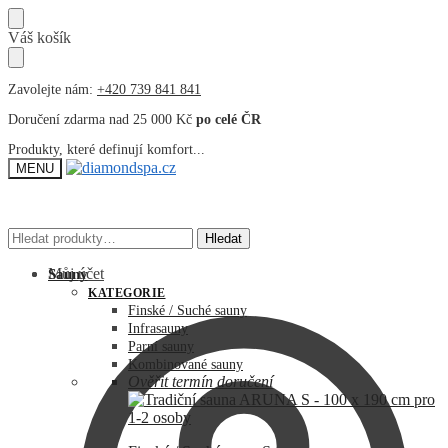
Přeskočit
Přeskočit
Váš košík
na
na
navigaci
obsah
Zavolejte nám:
+420 739 841 841
Doručení zdarma nad 25 000 Kč
po celé ČR
Produkty, které definují komfort...
MENU
Hledat:
Hledat:
Hledat
Hledat
Můj účet
Sauny
KATEGORIE
Finské / Suché sauny
Infrasauny
Parní sauny
Kombinované sauny
Ověřit termín doručení