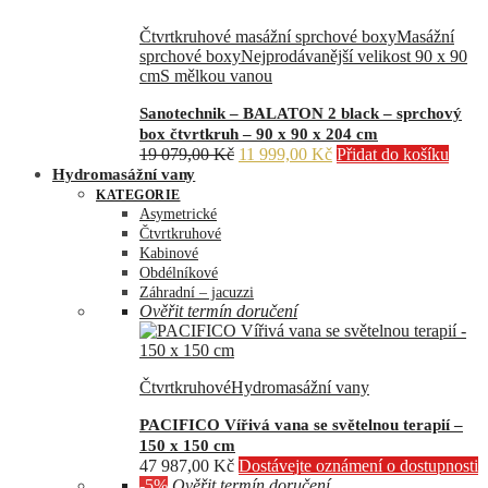
Čtvrtkruhové masážní sprchové boxy
Masážní
sprchové boxy
Nejprodávanější velikost 90 x 90
cm
S mělkou vanou
Sanotechnik – BALATON 2 black – sprchový
box čtvrtkruh – 90 x 90 x 204 cm
Původní
Aktuální
19 079,00
Kč
11 999,00
Kč
Přidat do košíku
cena
cena
Hydromasážní vany
byla:
je:
KATEGORIE
19
11
Asymetrické
079,00 Kč.
999,00 Kč.
Čtvrtkruhové
Kabinové
Obdélníkové
Záhradní – jacuzzi
Ověřit termín doručení
Čtvrtkruhové
Hydromasážní vany
PACIFICO Vířivá vana se světelnou terapií –
150 x 150 cm
47 987,00
Kč
Dostávejte oznámení o dostupnosti
-5%
Ověřit termín doručení