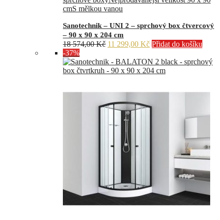
cm
S mělkou vanou
Sanotechnik – UNI 2 – sprchový box čtvercový
– 90 x 90 x 204 cm
Původní
Aktuální
18 574,00
Kč
11 299,00
Kč
Přidat do košíku
cena
cena
-37%
byla:
je:
18
11
574,00 Kč.
299,00 Kč.