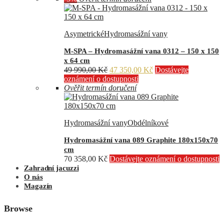
Asymetrické
Hydromasážní vany
M-SPA – Hydromasážní vana 0312 – 150 x 150
x 64 cm
Původní
Aktuální
49 990,00
Kč
47 350,00
Kč
Dostávejte
cena
cena
oznámení o dostupnosti
byla:
je:
Ověřit termín doručení
49
47
990,00 Kč.
350,00 Kč.
Hydromasážní vany
Obdélníkové
Hydromasážní vana 089 Graphite 180x150x70
cm
70 358,00
Kč
Dostávejte oznámení o dostupnosti
Zahradní jacuzzi
O nás
Magazín
Browse