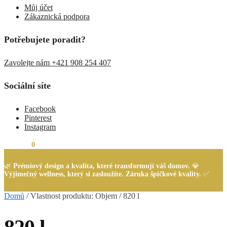
Můj účet
Zákaznická podpora
Potřebujete poradit?
Zavolejte nám +421 908 254 407
Sociální síte
Facebook
Pinterest
Instagram
0,00
Kč
0
🌿
Prémiový design a kvalita, které transformují váš domov.
💎
Výjimečný wellness, který si zasloužíte. Záruka špičkové kvality.
✅
Domů
/
Vlastnost produktu: Objem
/
820 l