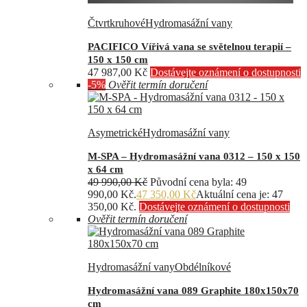
Čtvrtkruhové
Hydromasážní vany
PACIFICO Vířivá vana se světelnou terapií –
150 x 150 cm
47 987,00
Kč
Dostávejte oznámení o dostupnosti
-5%
Ověřit termín doručení
Asymetrické
Hydromasážní vany
M-SPA – Hydromasážní vana 0312 – 150 x 150
x 64 cm
49 990,00
Kč
Původní cena byla: 49
990,00 Kč.
47 350,00
Kč
Aktuální cena je: 47
350,00 Kč.
Dostávejte oznámení o dostupnosti
Ověřit termín doručení
Hydromasážní vany
Obdélníkové
Hydromasážní vana 089 Graphite 180x150x70
cm