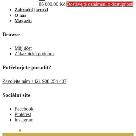
86 000,00
Kč
Dostávejte oznámení o dostupnosti
Zahradní jacuzzi
O nás
Magazín
Browse
Můj účet
Zákaznická podpora
Potřebujete poradit?
Zavolejte nám +421 908 254 407
Sociální síte
Facebook
Pinterest
Instagram
0,00
Kč
0