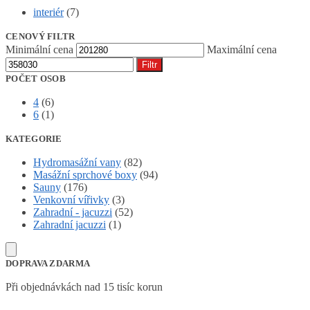
interiér
(7)
CENOVÝ FILTR
Minimální cena
Maximální cena
Filtr
POČET OSOB
4
(6)
6
(1)
KATEGORIE
Hydromasážní vany
(82)
Masážní sprchové boxy
(94)
Sauny
(176)
Venkovní vířivky
(3)
Zahradní - jacuzzi
(52)
Zahradní jacuzzi
(1)
DOPRAVA ZDARMA
Při objednávkách nad 15 tisíc korun