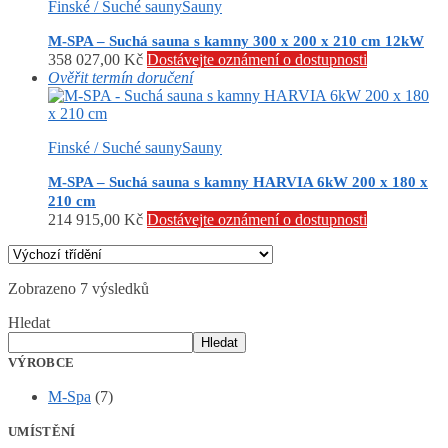
Finské / Suché sauny
Sauny
M-SPA – Suchá sauna s kamny 300 x 200 x 210 cm 12kW
358 027,00
Kč
Dostávejte oznámení o dostupnosti
Ověřit termín doručení
Finské / Suché sauny
Sauny
M-SPA – Suchá sauna s kamny HARVIA 6kW 200 x 180 x
210 cm
214 915,00
Kč
Dostávejte oznámení o dostupnosti
Zobrazeno 7 výsledků
Hledat
Hledat
VÝROBCE
M-Spa
(7)
UMÍSTĚNÍ