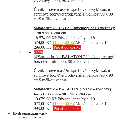
Čtvrtkruhové masážní sprchové boxy
Masážní
sprchové boxy
Nejprodávanější velikost 90 x 90
cm
S mělkou vanou
Sanotechnik – UNI 2 – sprchový box čtvercový
– 90 x 90 x 204 cm
18 574,00
Kč
Původní cena byla: 18
574,00 Kč.
11 299,00
Kč
Aktuální cena je: 11
299,00 Kč.
Přidat do košíku
-37%
Čtvrtkruhové masážní sprchové boxy
Masážní
sprchové boxy
Nejprodávanější velikost 90 x 90
cm
S mělkou vanou
Sanotechnik – BALATON 2 black – sprchový
box čtvrtkruh – 90 x 90 x 204 cm
19 079,00
Kč
Původní cena byla: 19
079,00 Kč.
11 999,00
Kč
Aktuální cena je: 11
999,00 Kč.
Přidat do košíku
Hydromasážní vany