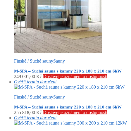
Finské / Suché sauny
Sauny
M-SPA – Suchá sauna s kamny 220 x 180 x 210 cm 6kW
249 001,00
Kč
Dostávejte oznámení o dostupnosti
Ověřit termín doručení
Finské / Suché sauny
Sauny
M-SPA – Suchá sauna s kamny 220 x 180 x 210 cm 6kW
255 818,00
Kč
Dostávejte oznámení o dostupnosti
Ověřit termín doručení