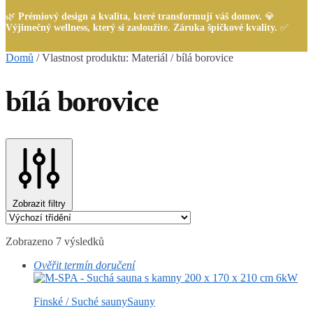
🌿
Prémiový design a kvalita, které transformují váš domov.
💎
Výjimečný wellness, který si zasloužíte. Záruka špičkové kvality.
✅
Domů
/
Vlastnost produktu: Materiál
/
bílá borovice
bílá borovice
Zobrazit filtry
Zobrazeno 7 výsledků
Ověřit termín doručení
Finské / Suché sauny
Sauny