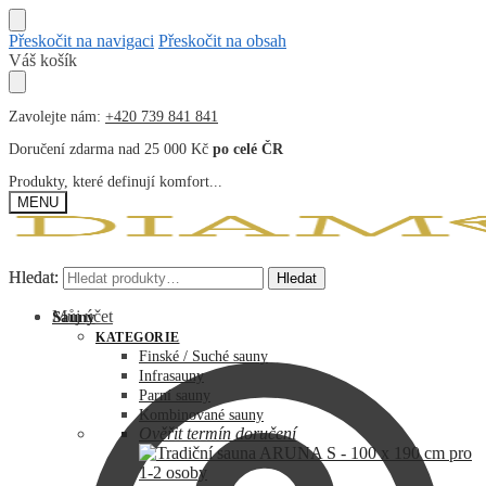
Přeskočit na navigaci
Přeskočit na obsah
Váš košík
Zavolejte nám:
+420 739 841 841
Doručení zdarma nad 25 000 Kč
po celé ČR
Produkty, které definují komfort...
MENU
Hledat:
Hledat:
Hledat
Hledat
Můj účet
Sauny
KATEGORIE
Finské / Suché sauny
Infrasauny
Parní sauny
Kombinované sauny
Ověřit termín doručení