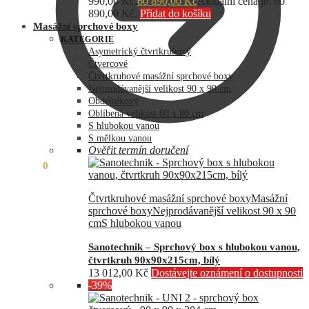
990,00 Kč.
60 890,00
Kč
Aktuální cena je: 60
890,00 Kč.
Přidat do košíku
Masážní sprchové boxy
KATEGORIE
Asymetrický čtvrtkruhový
Čtvercové
Čtvrtkruhové masážní sprchové boxy
Nejprodávanější velikost 90 x 90 cm
Obdélníkový
Oblíbená velikost 80 x 80 cm
S hlubokou vanou
S mělkou vanou
Ověřit termín doručení
0,00
Kč
0
Čtvrtkruhové masážní sprchové boxy
Masážní
sprchové boxy
Nejprodávanější velikost 90 x 90
cm
S hlubokou vanou
Sanotechnik – Sprchový box s hlubokou vanou,
čtvrtkruh 90x90x215cm, bílý
13 012,00
Kč
Dostávejte oznámení o dostupnosti
-39%