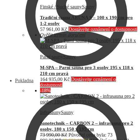
Finské / Suché sauny
Sauny
Tradiční sauna ARUNA S – 100 x 190 cm pro
1-2 osoby
57 961,00
Kč
Dostávejte oznámení o dostupnosti
Ověřit termín doručení
Parní sauny
Sauny
M-SPA – Parní sauna pro 3 osoby 195 x 118 x
210 cm pravá
164 935,00
Kč
Dostávejte oznámení o
Pokladna
dostupnosti
-18%
Infrasauny
Sauny
Sanotechnik – CARBON 2 – infrasauna pro 2
osoby, 180 x 150 x 195 cm
73 990,00
Kč
Původní cena byla: 73