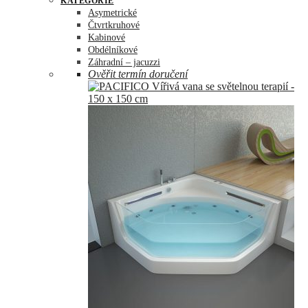
KATEGORIE
Asymetrické
Čtvrtkruhové
Kabinové
Obdélníkové
Záhradní – jacuzzi
Ověřit termín doručení