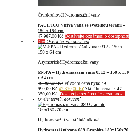
Čtvrtkruhové
Hydromasážní vany
PACIFICO Vířivá vana se světelnou terapií –
150 x 150 cm
47 987,00
Kč
Dostávejte oznámení o dostupnosti
-5%
Ověřit termín doručení
Asymetrické
Hydromasážní vany
M-SPA – Hydromasážní vana 0312 – 150 x 150
x 64 cm
49 990,00
Kč
Původní cena byla: 49
990,00 Kč.
47 350,00
Kč
Aktuální cena je: 47
350,00 Kč.
Dostávejte oznámení o dostupnosti
Ověřit termín doručení
Hydromasážní vany
Obdélníkové
Hydromasážní vana 089 Graphite 180x150x70