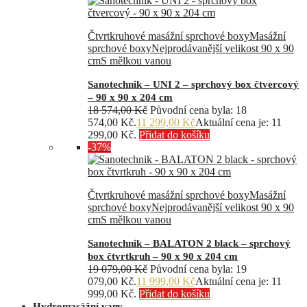
Čtvrtkruhové masážní sprchové boxy
Masážní
sprchové boxy
Nejprodávanější velikost 90 x 90
cm
S mělkou vanou
Sanotechnik – UNI 2 – sprchový box čtvercový
– 90 x 90 x 204 cm
18 574,00
Kč
Původní cena byla: 18
574,00 Kč.
11 299,00
Kč
Aktuální cena je: 11
299,00 Kč.
Přidat do košíku
-37%
Čtvrtkruhové masážní sprchové boxy
Masážní
sprchové boxy
Nejprodávanější velikost 90 x 90
cm
S mělkou vanou
Sanotechnik – BALATON 2 black – sprchový
box čtvrtkruh – 90 x 90 x 204 cm
19 079,00
Kč
Původní cena byla: 19
079,00 Kč.
11 999,00
Kč
Aktuální cena je: 11
999,00 Kč.
Přidat do košíku
Hydromasážní vany