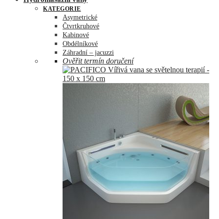
KATEGORIE
Asymetrické
Čtvrtkruhové
Kabinové
Obdélníkové
Záhradní – jacuzzi
Ověřit termín doručení