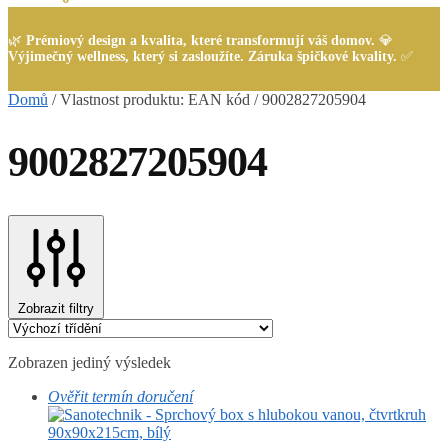
🌿
Prémiový design a kvalita, které transformují váš domov.
💎
Výjimečný wellness, který si zasloužíte. Záruka špičkové kvality.
✅
Domů
/
Vlastnost produktu: EAN kód
/
9002827205904
9002827205904
Zobrazit filtry
Zobrazen jediný výsledek
Ověřit termín doručení