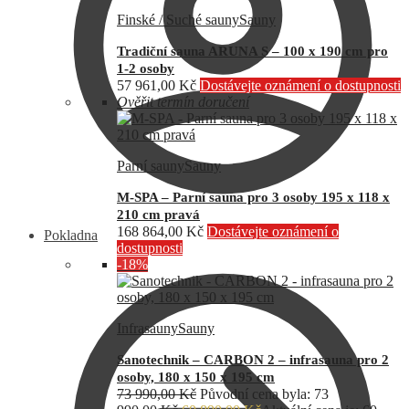
Finské / Suché sauny
Sauny
Tradiční sauna ARUNA S – 100 x 190 cm pro
1-2 osoby
57 961,00
Kč
Dostávejte oznámení o dostupnosti
Ověřit termín doručení
Parní sauny
Sauny
M-SPA – Parní sauna pro 3 osoby 195 x 118 x
210 cm pravá
168 864,00
Kč
Dostávejte oznámení o
Pokladna
dostupnosti
-18%
Infrasauny
Sauny
Sanotechnik – CARBON 2 – infrasauna pro 2
osoby, 180 x 150 x 195 cm
73 990,00
Kč
Původní cena byla: 73