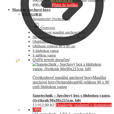
990,00 Kč.
60 890,00
Kč
Aktuální cena je: 60
890,00 Kč.
Přidat do košíku
Masážní sprchové boxy
KATEGORIE
Asymetrický čtvrtkruhový
Čtvercové
Čtvrtkruhové masážní sprchové boxy
Nejprodávanější velikost 90 x 90 cm
Obdélníkový
Oblíbená velikost 80 x 80 cm
S hlubokou vanou
S mělkou vanou
Ověřit termín doručení
0,00
Kč
0
Čtvrtkruhové masážní sprchové boxy
Masážní
sprchové boxy
Nejprodávanější velikost 90 x 90
cm
S hlubokou vanou
Sanotechnik – Sprchový box s hlubokou vanou,
čtvrtkruh 90x90x215cm, bílý
13 012,00
Kč
Dostávejte oznámení o dostupnosti
-39%