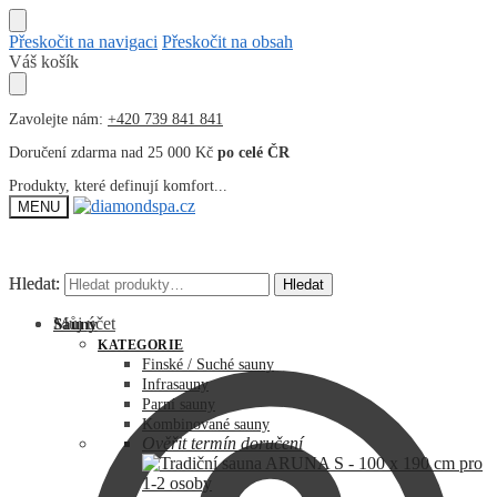
Přeskočit na navigaci
Přeskočit na obsah
Váš košík
Zavolejte nám:
+420 739 841 841
Doručení zdarma nad 25 000 Kč
po celé ČR
Produkty, které definují komfort...
MENU
Hledat:
Hledat:
Hledat
Hledat
Můj účet
Sauny
KATEGORIE
Finské / Suché sauny
Infrasauny
Parní sauny
Kombinované sauny
Ověřit termín doručení