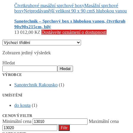
Čtvrtkruhové masážní sprchové boxy
Masážní sprchové
boxy
Nejprodávanější velikost 90 x 90 cm
S hlubokou vanou
Sanotechnik – Sprchový box s hlubokou vanou, čtvrtkruh
90x90x215cm, bílý
13 012,00
Kč
Dostávejte oznámení o dostupnosti
Zobrazen jediný výsledek
Hledat
Hledat
VÝROBCE
Sanotechnik Rakousko
(1)
UMÍSTĚNÍ
do kouta
(1)
CENOVÝ FILTR
Minimální cena
Maximální cena
Filtr