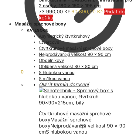
2 osoby, 180 x 150 x 195 cm
Původní
Aktuální
73 990,00
Kč
60 890,00
Kč
Přidat do
cena
cena
košíku
byla:
je:
Masážní sprchové boxy
73
60
KATEGORIE
990,00 Kč.
890,00 Kč.
Asymetrický čtvrtkruhový
Čtvercové
Čtvrtkruhové masážní sprchové boxy
Nejprodávanější velikost 90 x 90 cm
Obdélníkový
Oblíbená velikost 80 x 80 cm
0,00
Kč
0
S hlubokou vanou
S mělkou vanou
Ověřit termín doručení
Čtvrtkruhové masážní sprchové
boxy
Masážní sprchové
boxy
Nejprodávanější velikost 90 x 90
cm
S hlubokou vanou