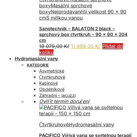
boxy
Masážní sprchové
boxy
Nejprodávanější velikost 90 x 90
cm
S mělkou vanou
Sanotechnik – BALATON 2 black –
sprchový box čtvrtkruh – 90 x 90 x 204
cm
Původní
Aktuální
19 079,00
Kč
11 999,00
Kč
Přidat do
cena
cena
košíku
byla:
je:
Hydromasážní vany
19
11
KATEGORIE
079,00 Kč.
999,00 Kč.
Asymetrické
Čtvrtkruhové
Kabinové
Obdélníkové
Záhradní – jacuzzi
Ověřit termín doručení
Čtvrtkruhové
Hydromasážní vany
PACIFICO Vířivá vana se světelnou terapií