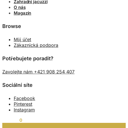
Zahradní jacuzzi
O nás
Magazín
Browse
Můj účet
Zákaznická podpora
Potřebujete poradit?
Zavolejte nám +421 908 254 407
Sociální síte
Facebook
Pinterest
Instagram
0,00
Kč
0