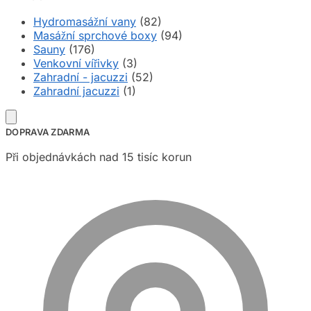
Hydromasážní vany
(82)
Masážní sprchové boxy
(94)
Sauny
(176)
Venkovní vířivky
(3)
Zahradní - jacuzzi
(52)
Zahradní jacuzzi
(1)
DOPRAVA ZDARMA
Při objednávkách nad 15 tisíc korun