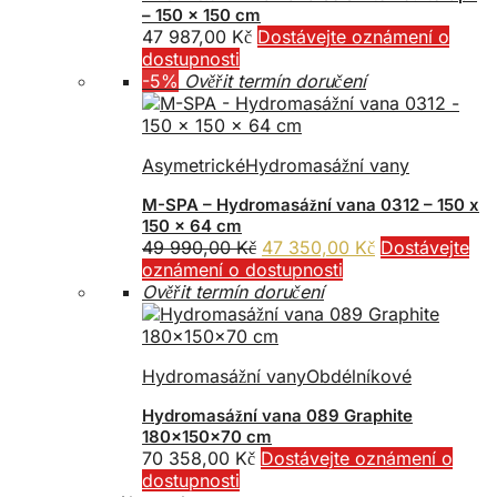
– 150 x 150 cm
47 987,00
Kč
Dostávejte oznámení o
dostupnosti
-5%
Ověřit termín doručení
Asymetrické
Hydromasážní vany
M-SPA – Hydromasážní vana 0312 – 150 x
150 x 64 cm
Původní
Aktuální
49 990,00
Kč
47 350,00
Kč
Dostávejte
cena
cena
oznámení o dostupnosti
byla:
je:
Ověřit termín doručení
49
47
990,00 Kč.
350,00 Kč.
Hydromasážní vany
Obdélníkové
Hydromasážní vana 089 Graphite
180x150x70 cm
70 358,00
Kč
Dostávejte oznámení o
dostupnosti