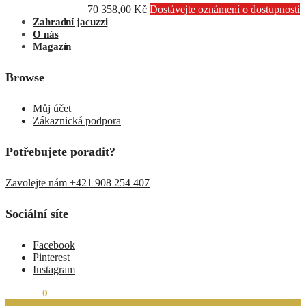
70 358,00
Kč
Dostávejte oznámení o dostupnosti
Zahradní jacuzzi
O nás
Magazín
Browse
Můj účet
Zákaznická podpora
Potřebujete poradit?
Zavolejte nám +421 908 254 407
Sociální síte
Facebook
Pinterest
Instagram
0,00
Kč
0