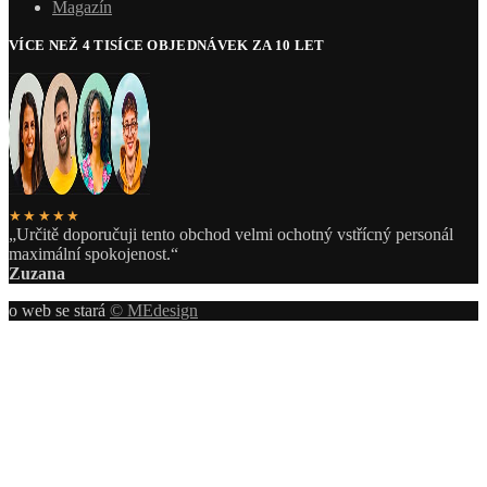
Magazín
VÍCE NEŽ 4 TISÍCE OBJEDNÁVEK ZA 10 LET
★★★★★
„Určitě doporučuji tento obchod velmi ochotný vstřícný personál
maximální spokojenost.“
Zuzana
o web se stará
© MEdesign