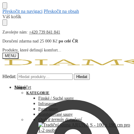
Přeskočit na navigaci
Přeskočit na obsah
Váš košík
Zavolejte nám:
+420 739 841 841
Doručení zdarma nad 25 000 Kč
po celé ČR
Produkty, které definují komfort...
MENU
Hledat:
Hledat:
Hledat
Hledat
Můj účet
Sauny
KATEGORIE
Finské / Suché sauny
Infrasauny
Parní sauny
Kombinované sauny
Ověřit termín doručení