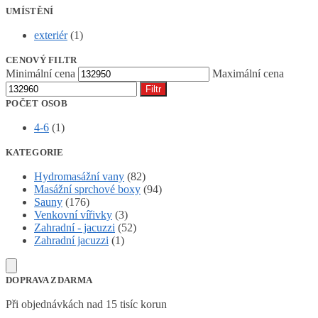
UMÍSTĚNÍ
exteriér
(1)
CENOVÝ FILTR
Minimální cena
Maximální cena
Filtr
POČET OSOB
4-6
(1)
KATEGORIE
Hydromasážní vany
(82)
Masážní sprchové boxy
(94)
Sauny
(176)
Venkovní vířivky
(3)
Zahradní - jacuzzi
(52)
Zahradní jacuzzi
(1)
DOPRAVA ZDARMA
Při objednávkách nad 15 tisíc korun