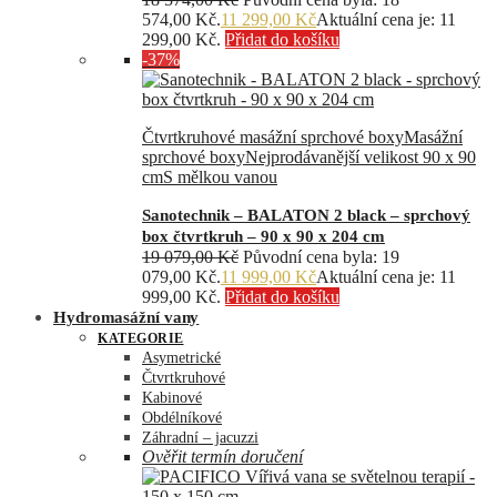
574,00 Kč.
11 299,00
Kč
Aktuální cena je: 11
299,00 Kč.
Přidat do košíku
-37%
Čtvrtkruhové masážní sprchové boxy
Masážní
sprchové boxy
Nejprodávanější velikost 90 x 90
cm
S mělkou vanou
Sanotechnik – BALATON 2 black – sprchový
box čtvrtkruh – 90 x 90 x 204 cm
19 079,00
Kč
Původní cena byla: 19
079,00 Kč.
11 999,00
Kč
Aktuální cena je: 11
999,00 Kč.
Přidat do košíku
Hydromasážní vany
KATEGORIE
Asymetrické
Čtvrtkruhové
Kabinové
Obdélníkové
Záhradní – jacuzzi
Ověřit termín doručení