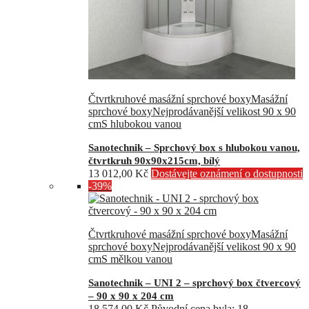
Čtvrtkruhové masážní sprchové boxy
Masážní
sprchové boxy
Nejprodávanější velikost 90 x 90
cm
S hlubokou vanou
Sanotechnik – Sprchový box s hlubokou vanou,
čtvrtkruh 90x90x215cm, bílý
13 012,00
Kč
Dostávejte oznámení o dostupnosti
-39%
Čtvrtkruhové masážní sprchové boxy
Masážní
sprchové boxy
Nejprodávanější velikost 90 x 90
cm
S mělkou vanou
Sanotechnik – UNI 2 – sprchový box čtvercový
– 90 x 90 x 204 cm
18 574,00
Kč
Původní cena byla: 18