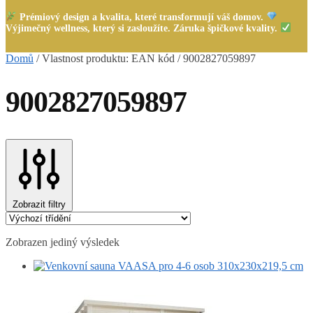
Prémiový design a kvalita, které transformují váš domov.
Výjimečný wellness, který si zasloužíte. Záruka špičkové kvality.
Domů
/
Vlastnost produktu: EAN kód
/
9002827059897
9002827059897
Zobrazit filtry
Zobrazen jediný výsledek