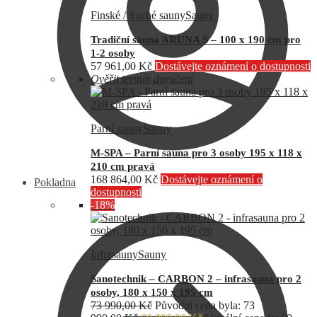
Finské / Suché sauny
Sauny
Tradiční sauna ARUNA S – 100 x 190 cm pro
1-2 osoby
57 961,00
Kč
Dostávejte oznámení o dostupnosti
Ověřit termín doručení
Parní sauny
Sauny
M-SPA – Parní sauna pro 3 osoby 195 x 118 x
210 cm pravá
168 864,00
Kč
Dostávejte oznámení o
Pokladna
dostupnosti
-18%
Infrasauny
Sauny
Sanotechnik – CARBON 2 – infrasauna pro 2
osoby, 180 x 150 x 195 cm
73 990,00
Kč
Původní cena byla: 73