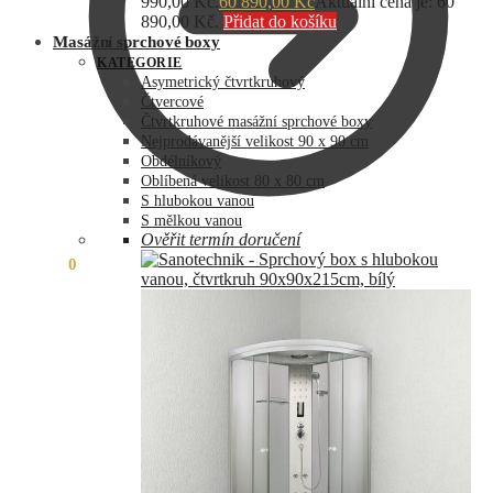
990,00 Kč.
60 890,00
Kč
Aktuální cena je: 60
890,00 Kč.
Přidat do košíku
Masážní sprchové boxy
KATEGORIE
Asymetrický čtvrtkruhový
Čtvercové
Čtvrtkruhové masážní sprchové boxy
Nejprodávanější velikost 90 x 90 cm
Obdélníkový
Oblíbená velikost 80 x 80 cm
S hlubokou vanou
S mělkou vanou
Ověřit termín doručení
0,00
Kč
0