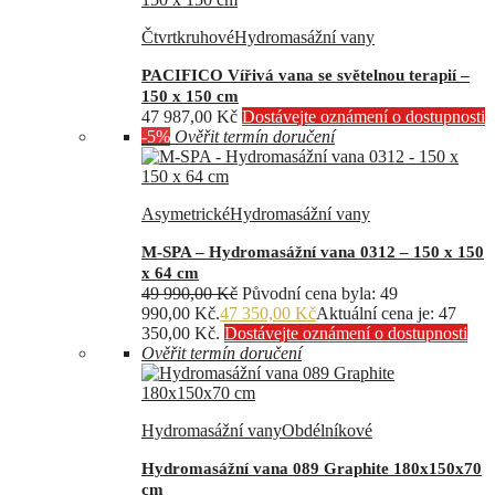
Čtvrtkruhové
Hydromasážní vany
PACIFICO Vířivá vana se světelnou terapií –
150 x 150 cm
47 987,00
Kč
Dostávejte oznámení o dostupnosti
-5%
Ověřit termín doručení
Asymetrické
Hydromasážní vany
M-SPA – Hydromasážní vana 0312 – 150 x 150
x 64 cm
49 990,00
Kč
Původní cena byla: 49
990,00 Kč.
47 350,00
Kč
Aktuální cena je: 47
350,00 Kč.
Dostávejte oznámení o dostupnosti
Ověřit termín doručení
Hydromasážní vany
Obdélníkové
Hydromasážní vana 089 Graphite 180x150x70
cm