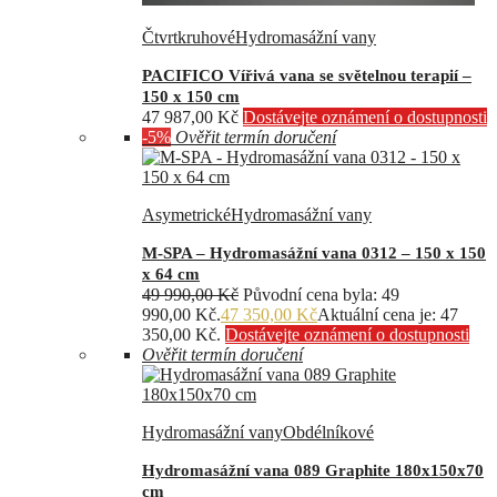
Čtvrtkruhové
Hydromasážní vany
PACIFICO Vířivá vana se světelnou terapií –
150 x 150 cm
47 987,00
Kč
Dostávejte oznámení o dostupnosti
-5%
Ověřit termín doručení
Asymetrické
Hydromasážní vany
M-SPA – Hydromasážní vana 0312 – 150 x 150
x 64 cm
49 990,00
Kč
Původní cena byla: 49
990,00 Kč.
47 350,00
Kč
Aktuální cena je: 47
350,00 Kč.
Dostávejte oznámení o dostupnosti
Ověřit termín doručení
Hydromasážní vany
Obdélníkové
Hydromasážní vana 089 Graphite 180x150x70
cm