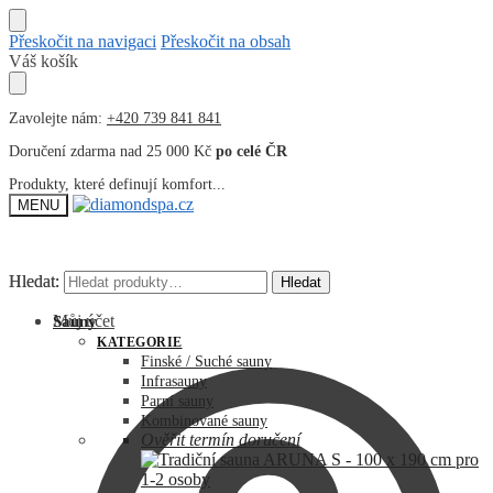
Přeskočit na navigaci
Přeskočit na obsah
Váš košík
Zavolejte nám:
+420 739 841 841
Doručení zdarma nad 25 000 Kč
po celé ČR
Produkty, které definují komfort...
MENU
Hledat:
Hledat:
Hledat
Hledat
Můj účet
Sauny
KATEGORIE
Finské / Suché sauny
Infrasauny
Parní sauny
Kombinované sauny
Ověřit termín doručení