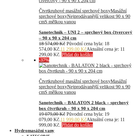
Čtvrtkruhové masážní sprchové boxy
Masážní
sprchové boxy
Nejprodávanější velikost 90 x 90
cm
S mělkou vanou
Sanotechnik – UNI 2 – sprchový box čtvercový
– 90 x 90 x 204 cm
18 574,00
Kč
Původní cena byla: 18
574,00 Kč.
11 299,00
Kč
Aktuální cena je: 11
299,00 Kč.
Přidat do košíku
-37%
Čtvrtkruhové masážní sprchové boxy
Masážní
sprchové boxy
Nejprodávanější velikost 90 x 90
cm
S mělkou vanou
Sanotechnik – BALATON 2 black – sprchový
box čtvrtkruh – 90 x 90 x 204 cm
19 079,00
Kč
Původní cena byla: 19
079,00 Kč.
11 999,00
Kč
Aktuální cena je: 11
999,00 Kč.
Přidat do košíku
Hydromasážní vany