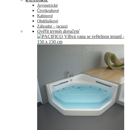
KATEGORIE
Asymetrické
Čtvrtkruhové
Kabinové
Obdélníkové
Záhradní – jacuzzi
Ověřit termín doručení