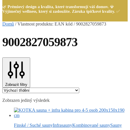
🌿
Prémiový design a kvalita, které transformují váš domov.
💎
Výjimečný wellness, který si zasloužíte. Záruka špičkové kvality.
✅
Domů
/
Vlastnost produktu: EAN kód
/
9002827059873
9002827059873
Zobrazit filtry
Zobrazen jediný výsledek
Finské / Suché sauny
Infrasauny
Kombinované sauny
Sauny