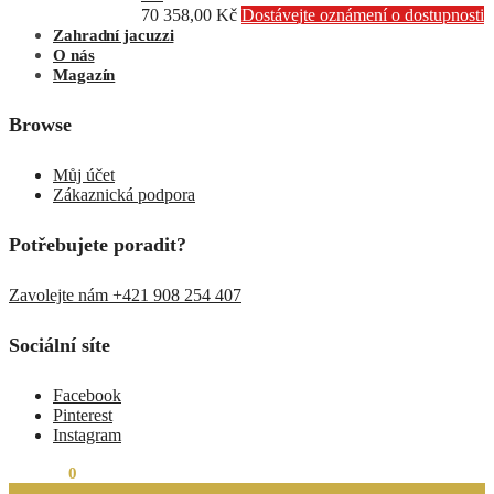
70 358,00
Kč
Dostávejte oznámení o dostupnosti
Zahradní jacuzzi
O nás
Magazín
Browse
Můj účet
Zákaznická podpora
Potřebujete poradit?
Zavolejte nám +421 908 254 407
Sociální síte
Facebook
Pinterest
Instagram
0,00
Kč
0