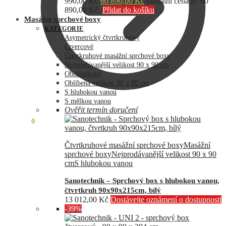
990,00 Kč.
60 890,00
Kč
Aktuální cena je: 60
890,00 Kč.
Přidat do košíku
Masážní sprchové boxy
KATEGORIE
Asymetrický čtvrtkruhový
Čtvercové
Čtvrtkruhové masážní sprchové boxy
Nejprodávanější velikost 90 x 90 cm
Obdélníkový
Oblíbená velikost 80 x 80 cm
S hlubokou vanou
S mělkou vanou
Ověřit termín doručení
0,00
Kč
0
Čtvrtkruhové masážní sprchové boxy
Masážní
sprchové boxy
Nejprodávanější velikost 90 x 90
cm
S hlubokou vanou
Sanotechnik – Sprchový box s hlubokou vanou,
čtvrtkruh 90x90x215cm, bílý
13 012,00
Kč
Dostávejte oznámení o dostupnosti
-39%