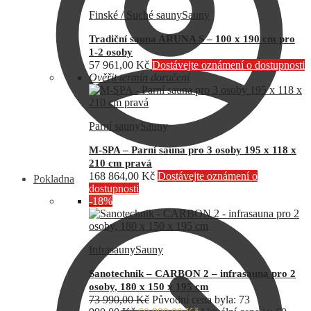
Finské / Suché sauny
Sauny
Tradiční sauna ARUNA S – 100 x 190 cm pro
1-2 osoby
57 961,00
Kč
Dostávejte oznámení o dostupnosti
Ověřit termín doručení
Parní sauny
Sauny
M-SPA – Parní sauna pro 3 osoby 195 x 118 x
210 cm pravá
168 864,00
Kč
Dostávejte oznámení o
Pokladna
dostupnosti
-18%
Infrasauny
Sauny
Sanotechnik – CARBON 2 – infrasauna pro 2
osoby, 180 x 150 x 195 cm
73 990,00
Kč
Původní cena byla: 73