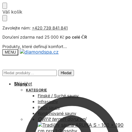
Přeskočit
Přeskočit
Váš košík
na
na
navigaci
obsah
Zavolejte nám:
+420 739 841 841
Doručení zdarma nad 25 000 Kč
po celé ČR
Produkty, které definují komfort...
MENU
Hledat:
Hledat:
Hledat
Hledat
Můj účet
Sauny
KATEGORIE
Finské / Suché sauny
Infrasauny
Parní sauny
Kombinované sauny
Ověřit termín doručení