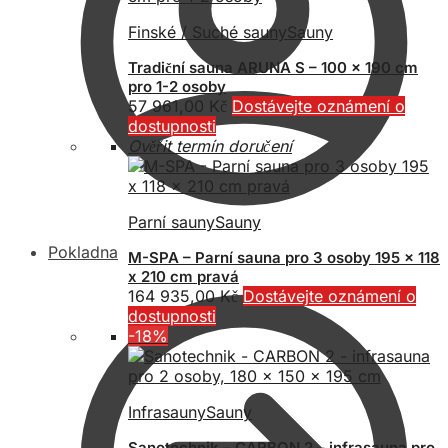
Finské / Suché sauny
Sauny
Tradiční sauna ARUNA S – 100 x 190 cm
pro 1-2 osoby
57 961,00
Kč
Dostávejte oznámení o
dostupnosti
Ověřit termín doručení
Parní sauny
Sauny
Pokladna
M-SPA – Parní sauna pro 3 osoby 195 x 118
x 210 cm pravá
164 935,00
Kč
Dostávejte oznámení o
dostupnosti
-18%
Infrasauny
Sauny
Sanotechnik – CARBON 2 – infrasauna pro