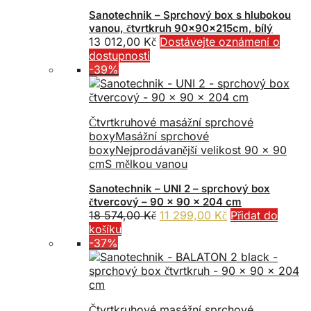
Sanotechnik – Sprchový box s hlubokou
vanou, čtvrtkruh 90x90x215cm, bílý
13 012,00
Kč
Dostávejte oznámení o
dostupnosti
-39%
Čtvrtkruhové masážní sprchové
boxy
Masážní sprchové
boxy
Nejprodávanější velikost 90 x 90
cm
S mělkou vanou
Sanotechnik – UNI 2 – sprchový box
čtvercový – 90 x 90 x 204 cm
Původní
Aktuální
18 574,00
Kč
11 299,00
Kč
Přidat do
cena
cena
košíku
byla:
je:
-37%
18
11
574,00 Kč.
299,00 Kč.
Čtvrtkruhové masážní sprchové