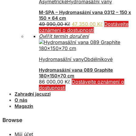
Asymetrické
Hydromasážní vany
M-SPA – Hydromasážní vana 0312 – 150 x
150 x 64 cm
Původní
Aktuální
49 990,00
Kč
47 350,00
Kč
Dostávejte
cena
cena
oznámení o dostupnosti
byla:
je:
Ověřit termín doručení
49
47
990,00 Kč.
350,00 Kč.
Hydromasážní vany
Obdélníkové
Hydromasážní vana 089 Graphite
180x150x70 cm
86 000,00
Kč
Dostávejte oznámení o
dostupnosti
Zahradní jacuzzi
O nás
Magazín
Browse
Můj účet