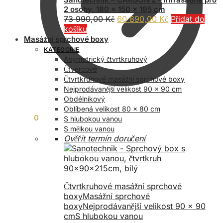
2 osoby, 180 x 150 x 195 cm
Původní
Aktuální
73 990,00
Kč
60 890,00
Kč
Přidat do
cena
cena
košíku
byla:
je:
Masážní sprchové boxy
73
60
KATEGORIE
990,00 Kč.
890,00 Kč.
Asymetrický čtvrtkruhový
Čtvercové
Čtvrtkruhové masážní sprchové boxy
Nejprodávanější velikost 90 x 90 cm
Obdélníkový
Oblíbená velikost 80 x 80 cm
0,00
Kč
0
S hlubokou vanou
S mělkou vanou
Ověřit termín doručení
Čtvrtkruhové masážní sprchové
boxy
Masážní sprchové
boxy
Nejprodávanější velikost 90 x 90
cm
S hlubokou vanou