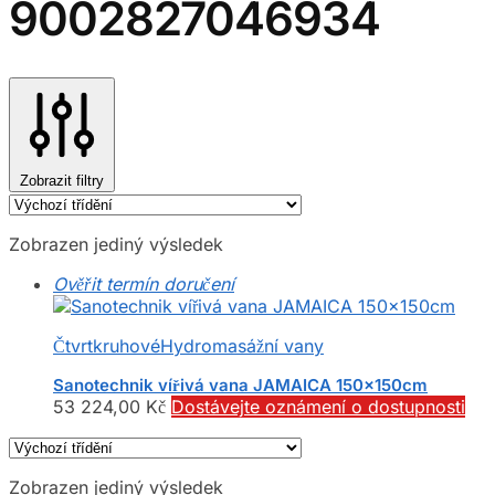
9002827046934
Zobrazit filtry
Zobrazen jediný výsledek
Ověřit termín doručení
Čtvrtkruhové
Hydromasážní vany
Sanotechnik vířivá vana JAMAICA 150x150cm
53 224,00
Kč
Dostávejte oznámení o dostupnosti
Zobrazen jediný výsledek