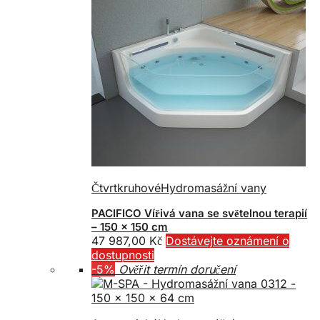
Čtvrtkruhové
Hydromasážní vany
PACIFICO Vířivá vana se světelnou terapií
– 150 x 150 cm
47 987,00
Kč
Dostávejte oznámení o
dostupnosti
-5%
Ověřit termín doručení