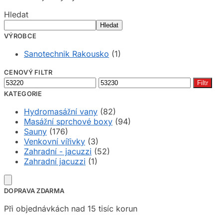
Hledat
Hledat
VÝROBCE
Sanotechnik Rakousko
(1)
CENOVÝ FILTR
Minimální
Maximální
Filtr
cena
cena
KATEGORIE
Hydromasážní vany
(82)
Masážní sprchové boxy
(94)
Sauny
(176)
Venkovní vířivky
(3)
Zahradní - jacuzzi
(52)
Zahradní jacuzzi
(1)
DOPRAVA ZDARMA
Při objednávkách nad 15 tisíc korun