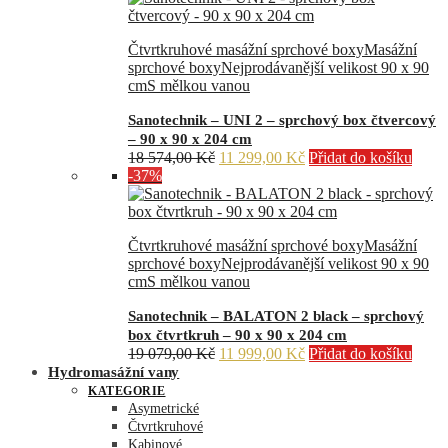
Čtvrtkruhové masážní sprchové boxy
Masážní
sprchové boxy
Nejprodávanější velikost 90 x 90
cm
S mělkou vanou
Sanotechnik – UNI 2 – sprchový box čtvercový
– 90 x 90 x 204 cm
Původní
Aktuální
18 574,00
Kč
11 299,00
Kč
Přidat do košíku
cena
cena
-37%
byla:
je:
18
11
574,00 Kč.
299,00 Kč.
Čtvrtkruhové masážní sprchové boxy
Masážní
sprchové boxy
Nejprodávanější velikost 90 x 90
cm
S mělkou vanou
Sanotechnik – BALATON 2 black – sprchový
box čtvrtkruh – 90 x 90 x 204 cm
Původní
Aktuální
19 079,00
Kč
11 999,00
Kč
Přidat do košíku
cena
cena
Hydromasážní vany
byla:
je:
KATEGORIE
19
11
Asymetrické
079,00 Kč.
999,00 Kč.
Čtvrtkruhové
Kabinové