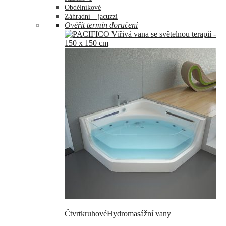
Obdélníkové
Záhradní – jacuzzi
Ověřit termín doručení
Čtvrtkruhové
Hydromasážní vany