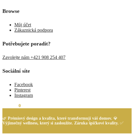
Browse
Můj účet
Zákaznická podpora
Potřebujete poradit?
Zavolejte nám +421 908 254 407
Sociální síte
Facebook
Pinterest
Instagram
0,00
Kč
0
🌿
Prémiový design a kvalita, které transformují váš domov.
💎
Výjimečný wellness, který si zasloužíte. Záruka špičkové kvality.
✅