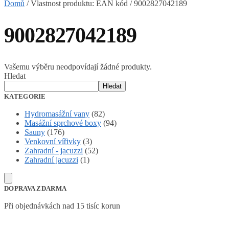
Domů
/
Vlastnost produktu: EAN kód
/
9002827042189
9002827042189
Vašemu výběru neodpovídají žádné produkty.
Hledat
Hledat
KATEGORIE
Hydromasážní vany
(82)
Masážní sprchové boxy
(94)
Sauny
(176)
Venkovní vířivky
(3)
Zahradní - jacuzzi
(52)
Zahradní jacuzzi
(1)
DOPRAVA ZDARMA
Při objednávkách nad 15 tisíc korun