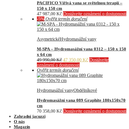
PACIFICO Vířivá vana se světelnou terapií –
150 x 150 cm
47 987,00
Kč
Dostávejte oznámení o dostupnosti
-5%
Ověřit termín doručení
Asymetrické
Hydromasážní vany
M-SPA – Hydromasážní vana 0312 – 150 x 150
x 64 cm
Původní
Aktuální
49 990,00
Kč
47 350,00
Kč
Dostávejte
cena
cena
oznámení o dostupnosti
byla:
je:
Ověřit termín doručení
49
47
990,00 Kč.
350,00 Kč.
Hydromasážní vany
Obdélníkové
Hydromasážní vana 089 Graphite 180x150x70
cm
70 358,00
Kč
Dostávejte oznámení o dostupnosti
Zahradní jacuzzi
O nás
Magazín