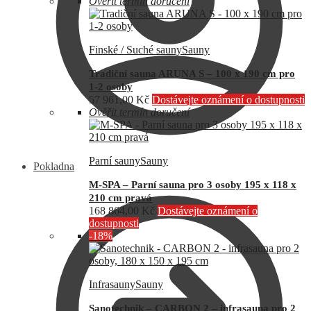
Ověřit termín doručení
Finské / Suché sauny
Sauny
Tradiční sauna ARUNA S – 100 x 190 cm pro
1-2 osoby
57 961,00
Kč
Dostávejte oznámení o dostupnosti
Ověřit termín doručení
Parní sauny
Sauny
Pokladna
M-SPA – Parní sauna pro 3 osoby 195 x 118 x
210 cm pravá
168 864,00
Kč
Dostávejte oznámení o
dostupnosti
-18%
Infrasauny
Sauny
Sanotechnik – CARBON 2 – infrasauna pro 2