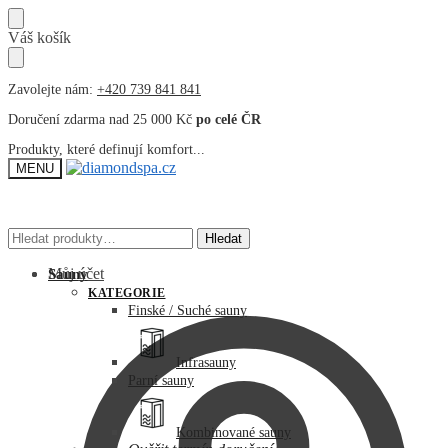
Přeskočit
Přeskočit
Váš košík
na
na
navigaci
obsah
Zavolejte nám:
+420 739 841 841
Doručení zdarma nad 25 000 Kč
po celé ČR
Produkty, které definují komfort...
MENU
Hledat:
Hledat:
Hledat
Hledat
Můj účet
Sauny
KATEGORIE
Finské / Suché sauny
Infrasauny
Parní sauny
Kombinované sauny